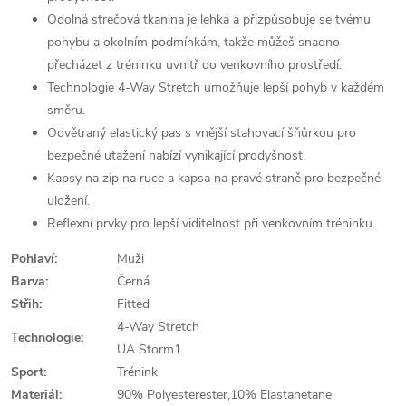
Odolná strečová tkanina je lehká a přizpůsobuje se tvému
pohybu a okolním podmínkám, takže můžeš snadno
přecházet z tréninku uvnitř do venkovního prostředí.
Technologie 4-Way Stretch umožňuje lepší pohyb v každém
směru.
Odvětraný elastický pas s vnější stahovací šňůrkou pro
bezpečné utažení nabízí vynikající prodyšnost.
Kapsy na zip na ruce a kapsa na pravé straně pro bezpečné
uložení.
Reflexní prvky pro lepší viditelnost při venkovním tréninku.
Pohlaví:
Muži
Barva:
Černá
Střih:
Fitted
4-Way Stretch
Technologie:
UA Storm1
Sport:
Trénink
Materiál:
90% Polyesterester,10% Elastanetane