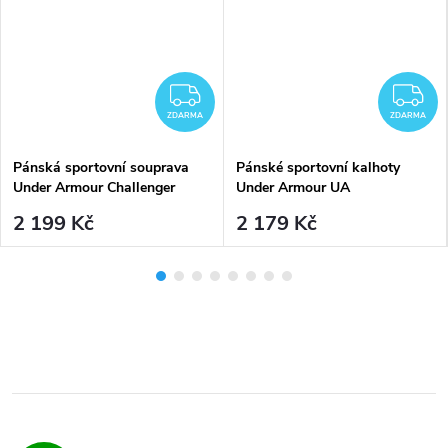
MA
ZDARMA
Z
ZDARMA
ZDARMA
Pánská sportovní souprava
Pánské sportovní kalhoty
Under Armour Challenger
Under Armour UA
Tracksuit-GRY - šedá
Unstoppable Hybrid Pant-GRY
2 199 Kč
2 179 Kč
- šedé