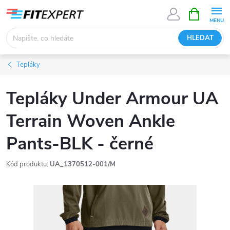
Přejít
NÁKUPNÍ
KOŠÍK
na
obsah
HLEDAT
Tepláky
Tepláky Under Armour UA
Terrain Woven Ankle
Pants-BLK - černé
Kód produktu:
UA_1370512-001/M