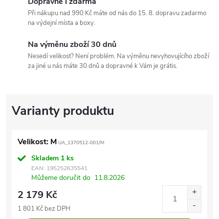
Dopravné i zdarma
Při nákupu nad 990 Kč máte od nás do 15. 8. dopravu zadarmo
na výdejní místa a boxy.
Na výměnu zboží 30 dnů
Nesedí velikost? Není problém. Na výměnu nevyhovujícího zboží
za jiné u nás máte 30 dnů a dopravné k Vám je grátis.
Velikost: M
UA_1370512-001/M
Skladem
1 ks
EAN:
195252635541
Můžeme doručit do
11.8.2026
2 179 Kč
1 801 Kč bez DPH