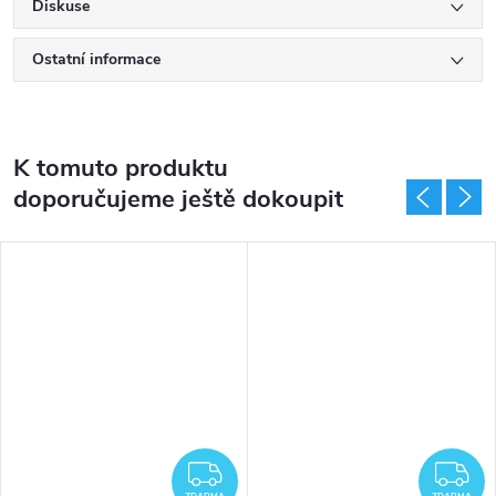
Diskuse
Ostatní informace
K tomuto produktu
doporučujeme ještě dokoupit
DARMA
ZDARMA
Z