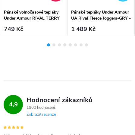
Pánské volnočasové tepláky
Pánské tepláky Under Armour
Under Armour RIVAL TERRY
UA Rival Fleece Joggers-GRY -
JOGGER-WHT - bílo šedé
šedé
749 Kč
1 489 Kč
Hodnocení zákazníků
4,9
1900 hodnocení
Zobrazit recenze