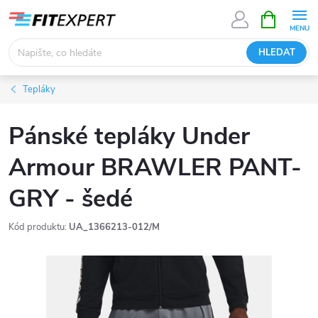
Přejít
NÁKUPNÍ
KOŠÍK
na
obsah
HLEDAT
Tepláky
Pánské tepláky Under
Armour BRAWLER PANT-
GRY - šedé
Kód produktu:
UA_1366213-012/M