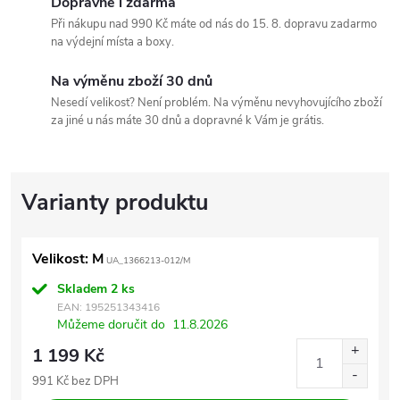
Dopravné i zdarma
Při nákupu nad 990 Kč máte od nás do 15. 8. dopravu zadarmo
na výdejní místa a boxy.
Na výměnu zboží 30 dnů
Nesedí velikost? Není problém. Na výměnu nevyhovujícího zboží
za jiné u nás máte 30 dnů a dopravné k Vám je grátis.
Velikost: M
UA_1366213-012/M
Skladem
2 ks
EAN:
195251343416
Můžeme doručit do
11.8.2026
1 199 Kč
991 Kč bez DPH