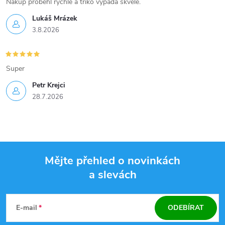
Nákup proběhl rychle a triko vypadá skvěle.
Lukáš Mrázek
3.8.2026
Super
Petr Krejci
28.7.2026
Mějte přehled o novinkách
a slevách
Z
á
E-mail
ODEBÍRAT