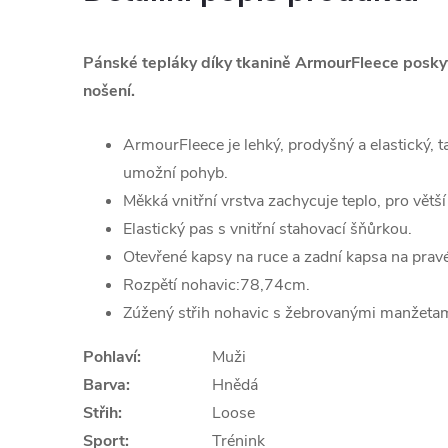
Pánské tepláky díky tkanině ArmourFleece poskytu
nošení.
ArmourFleece je lehký, prodyšný a elastický, tak
umožní pohyb.
Měkká vnitřní vrstva zachycuje teplo, pro větší 
Elastický pas s vnitřní stahovací šňůrkou.
Otevřené kapsy na ruce a zadní kapsa na pravé
Rozpětí nohavic:78,74cm.
Zúžený střih nohavic s žebrovanými manžetam
Pohlaví:
Muži
Barva:
Hnědá
Střih:
Loose
Sport:
Trénink