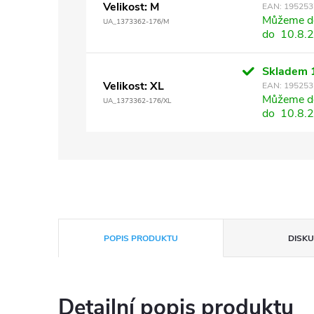
Velikost: M
EAN:
195253
Můžeme do
UA_1373362-176/M
do
10.8.
Skladem
Velikost: XL
EAN:
195253
Můžeme do
UA_1373362-176/XL
do
10.8.
POPIS PRODUKTU
DISKU
Detailní popis produktu