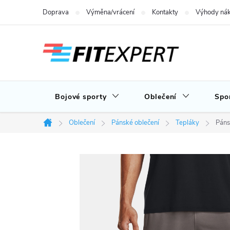
Přejít
Doprava
Výměna/vrácení
Kontakty
Výhody nák
na
obsah
Bojové sporty
Oblečení
Spo
Oblečení
Pánské oblečení
Tepláky
Páns
Domů