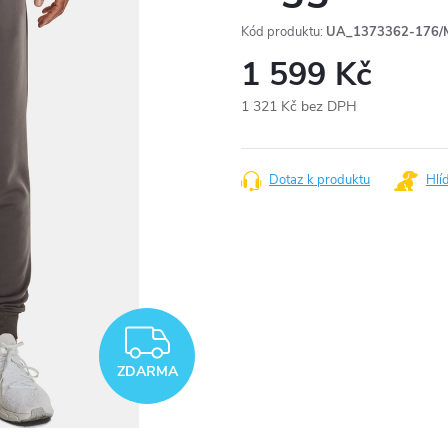
Kód produktu:
UA_1373362-176/
1 599 Kč
1 321 Kč bez DPH
Měrná
cena:
Dotaz k produktu
Hlí
ZDARMA
ZDARMA