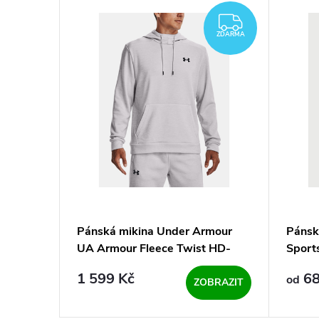
ZDARMA
ZDARMA
our
Pánská mikina Under Armour
Pánsk
- šedá
UA Armour Fleece Twist HD-
Sports
GRY - šedá
1 599 Kč
68
od
KOŠÍKU
ZOBRAZIT