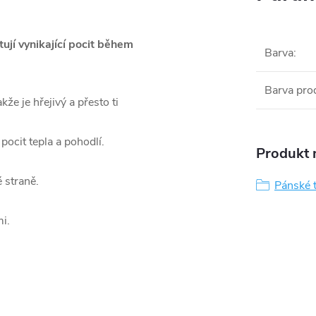
jí vynikající pocit během
Barva
:
Barva pro
že je hřejivý a přesto ti
pocit tepla a pohodlí.
Produkt n
 straně.
Pánské 
i.