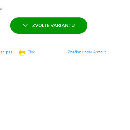
M
ZVOLTE VARIANTU
dací pes
Tisk
Značka:
Under Armour