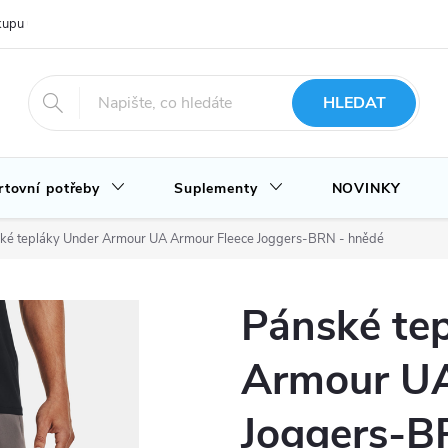
upu u nás
Hodnocení obchodu
Novinky
Blog
HLEDAT
rtovní potřeby
Suplementy
NOVINKY
ké tepláky Under Armour UA Armour Fleece Joggers-BRN - hnědé
Pánské te
Armour UA
Joggers-B