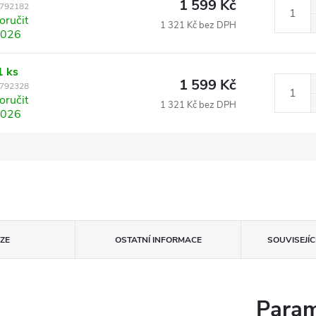
1 599 Kč
792182
ručit
1 321 Kč bez DPH
2026
1 ks
1 599 Kč
792328
ručit
1 321 Kč bez DPH
2026
ZE
OSTATNÍ INFORMACE
SOUVISEJÍ
Param