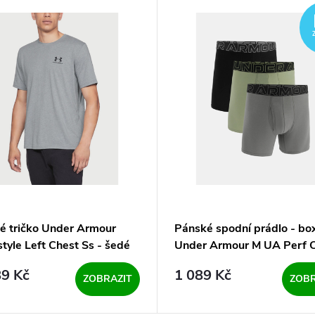
é tričko Under Armour
Pánské spodní prádlo - bo
tyle Left Chest Ss - šedé
Under Armour M UA Perf 
6in-GRN - mix (3 kusy)
9 Kč
1 089 Kč
ZOBRAZIT
ZOBR