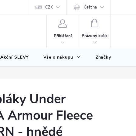
CZK
Čeština
NÁKUPNÍ
KOŠÍK
Prázdný košík
Přihlášení
Akční SLEVY
Vše o nákupu
Značky
pláky Under
 Armour Fleece
RN - hnědé