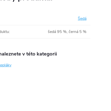
Šedá
duktu
:
šedá 95 %, černá 5 %
aleznete v této kategorii
tepláky