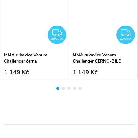
MA
ZDARMA
Z
ZDARMA
ZDARMA
MMA rukavice Venum
MMA rukavice Venum
Challenger černá
Challenger ČERNO-BÍLÉ
1 149 Kč
1 149 Kč