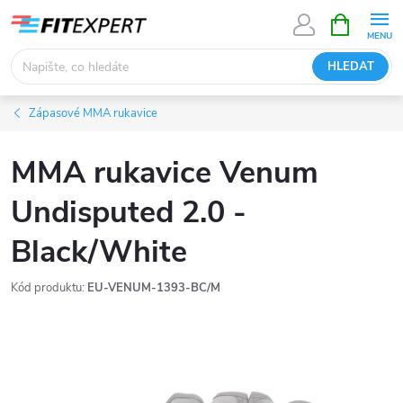
Přejít
NÁKUPNÍ
KOŠÍK
na
obsah
HLEDAT
Zápasové MMA rukavice
MMA rukavice Venum
Undisputed 2.0 -
Black/White
Kód produktu:
EU-VENUM-1393-BC/M