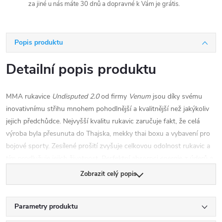
za jiné u nás máte 30 dnů a dopravné k Vám je grátis.
Popis produktu
Detailní popis produktu
MMA rukavice
Undisputed 2.0
od firmy
Venum
jsou díky svému
inovativnímu střihu mnohem pohodlnější a kvalitnější než jakýkoliv
jejich předchůdce. Nejvyšší kvalitu rukavic zaručuje fakt, že celá
výroba byla přesunuta do Thajska, mekky thai boxu a vybavení pro
bojové sporty. Zesílené prošití zvyšuje celkovou odolnost rukavic a
tím prodlužuje jejich životnost. Perfektní absorpci energie z úderů a
ochranu vašich kloubů zajišťuje vrstvená vložka. Dlouhé zapínání
Zobrazit celý popis
Vám poskytne dodatečnou oporu pro vaše zápěstí.
Parametry produktu
- Vysoce kvalitní Nappa kůže / semi-kůže
- Zesílené prošití