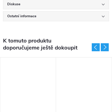
Diskuse
- Vrstvená vložka
- Velká opora zápěstí
Ostatní informace
- Zapínání na suchý zip
- Vyrobeno v Thajsku
K tomuto produktu
doporučujeme ještě dokoupit
DARMA