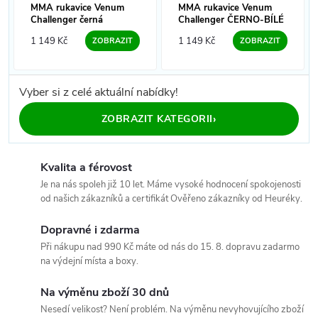
MMA rukavice Venum
MMA rukavice Venum
Challenger černá
Challenger ČERNO-BÍLÉ
1 149 Kč
1 149 Kč
ZOBRAZIT
ZOBRAZIT
Vyber si z celé aktuální nabídky!
›
ZOBRAZIT KATEGORII
Kvalita a férovost
Je na nás spoleh již 10 let. Máme vysoké hodnocení spokojenosti
od našich zákazníků a certifikát Ověřeno zákazníky od Heuréky.
Dopravné i zdarma
Při nákupu nad 990 Kč máte od nás do 15. 8. dopravu zadarmo
na výdejní místa a boxy.
Na výměnu zboží 30 dnů
Nesedí velikost? Není problém. Na výměnu nevyhovujícího zboží