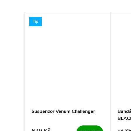
Tip
 Venum
Suspenzor Venum Challenger
Bandá
BLACK
679 Kč
35