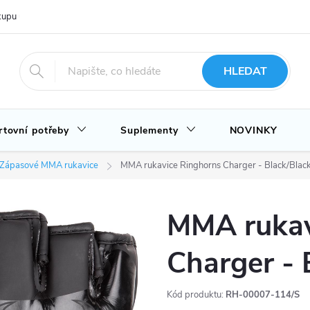
upu u nás
Hodnocení obchodu
Novinky
Blog
HLEDAT
rtovní potřeby
Suplementy
NOVINKY
Zápasové MMA rukavice
MMA rukavice Ringhorns Charger - Black/Blac
MMA rukav
Charger - 
Kód produktu:
RH-00007-114/S