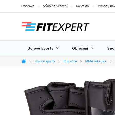
Přejít
Doprava
Výměna/vrácení
Kontakty
Výhody nák
na
obsah
Bojové sporty
Oblečení
Spo
Bojové sporty
Rukavice
MMA rukavice
Domů