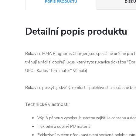
POPIS PRODUKTU
DISKU
Detailní popis produktu
Rukavice MMA Ringhorns Charger jsou speciálně určené pro ty,
trénují a rádi si dopřejí luxus, který tyto rukavice dokážou "Doru
UFC - Karlos "Terminátor" Vémola)
Rukavice poskytují skvělý komfort, spolehlivost a současně b
Technické vlastnosti:
Výplň pěnou s vysokou hustotou zajišťuje ochranu a do
Flexibilní a odolný PU materiál
Exkluzivní systém před-nastavení správné polohy upí