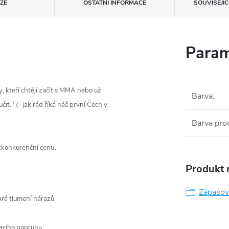
ZE
OSTATNÍ INFORMACE
SOUVISEJÍ
Param
 kteří chtějí začít s MMA nebo už
Barva
:
čit." (- jak rád říká náš první Čech v
Barva pro
.
ezkonkurenční cenu
Produkt n
Zápasov
bré tlumení nárazů
nacího popruhu