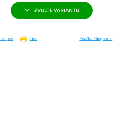
ZVOLTE VARIANTU
dací pes
Tisk
Značka:
Ringhorns