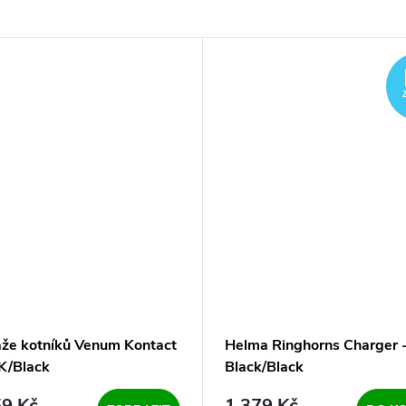
že kotníků Venum Kontact
Helma Ringhorns Charger 
/Black
Black/Black
9 Kč
1 379 Kč