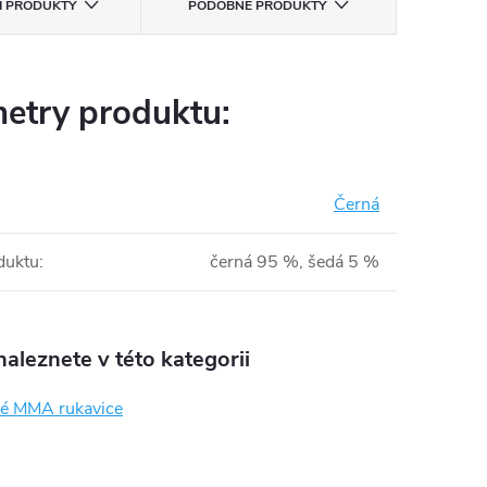
CÍ PRODUKTY
PODOBNÉ PRODUKTY
etry produktu:
Černá
duktu
:
černá 95 %, šedá 5 %
aleznete v této kategorii
é MMA rukavice