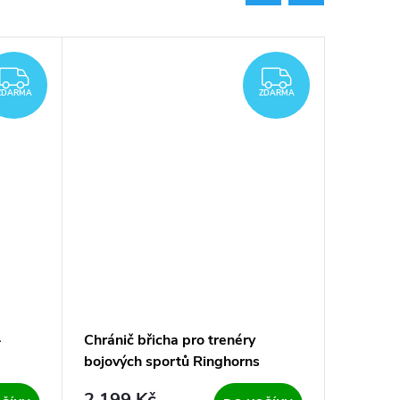
ZDARMA
ZDARMA
ZDARMA
ZDARMA
-
Chránič břicha pro trenéry
Chránič
bojových sportů Ringhorns
Charger
Charger - Black
2 199 Kč
1 449