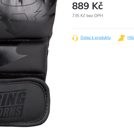
889 Kč
735 Kč bez DPH
Měrná
cena:
Dotaz k produktu
Hlí