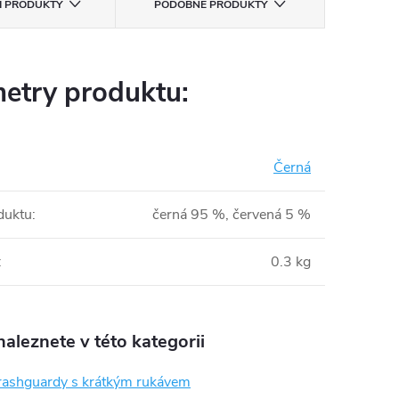
CÍ PRODUKTY
PODOBNÉ PRODUKTY
etry produktu:
Černá
duktu
:
černá 95 %, červená 5 %
:
0.3 kg
aleznete v této kategorii
rashguardy s krátkým rukávem