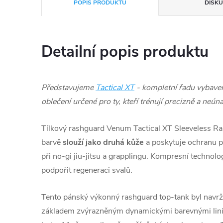
POPIS PRODUKTU
DISKU
Detailní popis produktu
Představujeme
Tactical XT
- kompletní řadu vybaven
oblečení určené pro ty, kteří trénují precizně a neún
Tílkový rashguard Venum Tactical XT Sleeveless Ra
barvě
slouží jako druhá kůže
a poskytuje ochranu p
při no-gi jiu-jitsu a grapplingu. Kompresní technol
podpořit regeneraci svalů.
Tento pánský výkonný rashguard top-tank byl navr
základem zvýrazněným dynamickými barevnými liniem