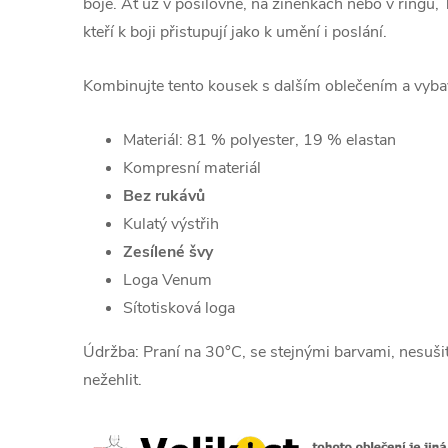
boje. Ať už v posilovně, na žíněnkách nebo v ringu, T
kteří k boji přistupují jako k umění i poslání.
Kombinujte tento kousek s dalším oblečením a vyba
Materiál: 81 % polyester, 19 % elastan
Kompresní materiál
Bez rukávů
Kulatý výstřih
Zesílené švy
Loga Venum
Sítotisková loga
Údržba: Praní na 30°C, se stejnými barvami, nesušit 
nežehlit.