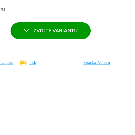
0/M
ZVOLTE VARIANTU
dací pes
Tisk
Značka:
Venum