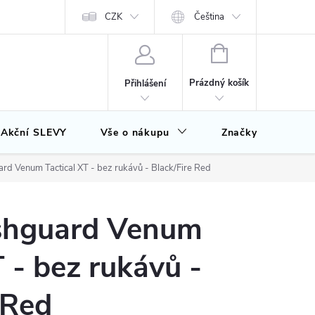
CZK
Čeština
NÁKUPNÍ
KOŠÍK
Prázdný košík
Přihlášení
Akční SLEVY
Vše o nákupu
Značky
rd Venum Tactical XT - bez rukávů - Black/Fire Red
shguard Venum
T - bez rukávů -
 Red