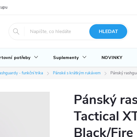
upu u nás
Hodnocení obchodu
Novinky
Blog
HLEDAT
rtovní potřeby
Suplementy
NOVINKY
shguardy - funkční trika
Pánské s krátkým rukávem
Pánský rashgua
Pánský ra
Tactical X
Black/Fire