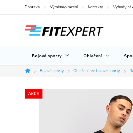
Přejít
Doprava
Výměna/vrácení
Kontakty
Výhody nák
na
obsah
Bojové sporty
Oblečení
Spo
Bojové sporty
Oblečení pro bojové sporty
Ra
Domů
AKCE