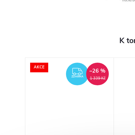
K to
AKCE
–26 %
ZDARMA
ZDARMA
ZDARMA
ZDARMA
1 339 Kč