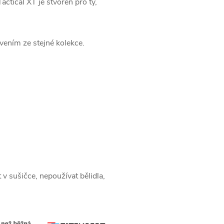
actical XT je stvořen pro ty,
vením ze stejné kolekce.
v sušičce, nepoužívat bělidla,