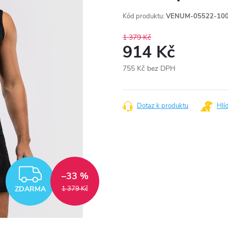
Kód produktu:
VENUM-05522-10
1 379 Kč
914 Kč
755 Kč bez DPH
Měrná
cena:
Dotaz k produktu
Hlí
ZDARMA
–33 %
ZDARMA
1 379 Kč