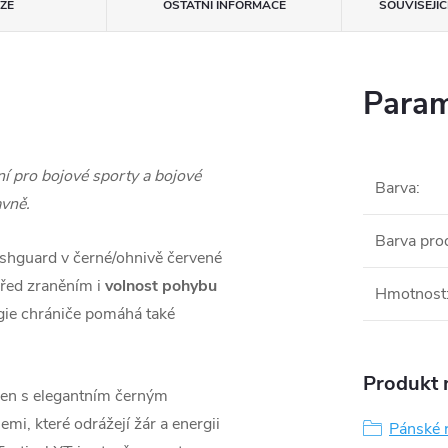
ZE
OSTATNÍ INFORMACE
SOUVISEJÍ
Param
í pro bojové sporty a bojové
Barva
:
avně.
Barva pro
shguard v černé/ohnivě červené
řed zraněním i
volnost pohybu
Hmotnost
ogie chrániče pomáhá také
Produkt n
žen s elegantním černým
i, které odrážejí žár a energii
Pánské 