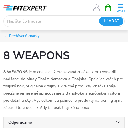
Prejsť
NÁKUPN
KOŠÍK
na
obsah
HĽADAŤ
Predávané značky
8 WEAPONS
8 WEAPONS
je mladá, ale už etablovaná značka, ktorú vytvorili
nadšenci do Muay Thai
z
Nemecka a Thajska
. Spája ich vášeň pre
thajský box, originálne dizajny a kvalitné produkty. Značka spája
precízne remeselné spracovanie z Bangkoku
s
európskym citom
pre detail a štýl
. Výsledkom sú jedinečné produkty na tréning aj na
zápas, ktoré ocení každý fanúšik thajského boxu.
R
Odporúčame