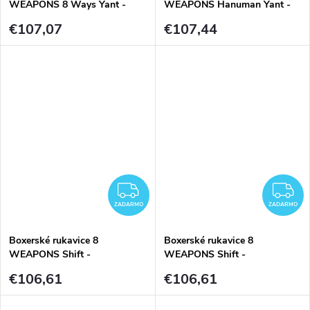
WEAPONS 8 Ways Yant -
WEAPONS Hanuman Yant -
Black/Sand
Black/Red
€107,07
€107,44
ZADARMO
Z
ZADARMO
ZADARMO
Boxerské rukavice 8
Boxerské rukavice 8
WEAPONS Shift -
WEAPONS Shift -
Black/White
Ice/Grey/Orange
€106,61
€106,61