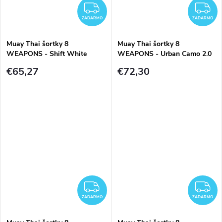
ZADARMO
Z
ZADARMO
ZADARMO
Muay Thai šortky 8
Muay Thai šortky 8
WEAPONS - Shift White
WEAPONS - Urban Camo 2.0
€65,27
€72,30
ZADARMO
Z
ZADARMO
ZADARMO