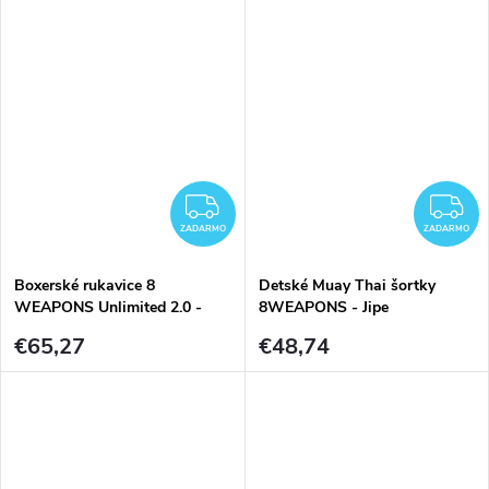
ZADARMO
Z
ZADARMO
ZADARMO
Boxerské rukavice 8
Detské Muay Thai šortky
WEAPONS Unlimited 2.0 -
8WEAPONS - Jipe
Urban Camo
€65,27
€48,74