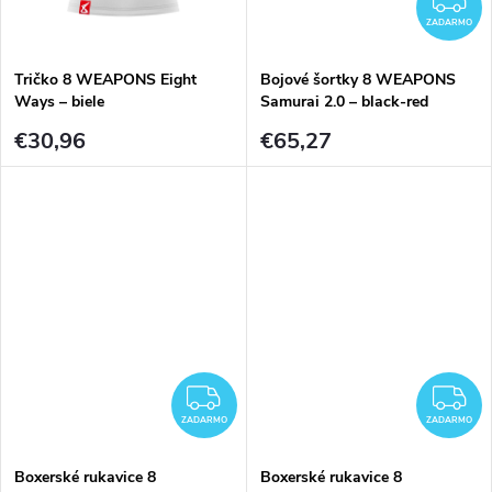
ZADARMO
Tričko 8 WEAPONS Eight
Bojové šortky 8 WEAPONS
Ways – biele
Samurai 2.0 – black-red
€30,96
€65,27
ZADARMO
Z
ZADARMO
ZADARMO
Boxerské rukavice 8
Boxerské rukavice 8