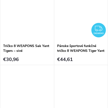
Z
ZADARMO
Tričko 8 WEAPONS Sak Yant
Pánske športové funkčné
Tigers – sivé
tričko 8 WEAPONS Tiger Yant
– čierno-sivé
€30,96
€44,61