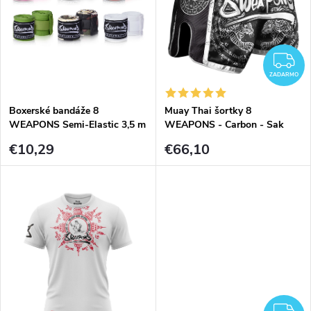
d
d
u
u
Z
k
ZADARMO
k
t
Boxerské bandáže 8
Muay Thai šortky 8
t
WEAPONS Semi-Elastic 3,5 m
WEAPONS - Carbon - Sak
o
Yant Tigers - Black
€10,29
€66,10
o
v
v
Z