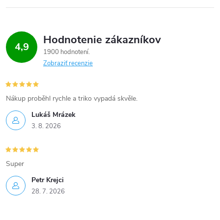
k
c
o
i
v
Hodnotenie zákazníkov
4,9
a
e
1900 hodnotení
n
Zobraziť recenzie
p
i
e
r
Nákup proběhl rychle a triko vypadá skvěle.
v
Lukáš Mrázek
3. 8. 2026
k
y
Super
v
Petr Krejci
ý
28. 7. 2026
p