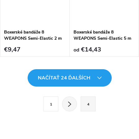
Boxerské bandáže 8
Boxerské bandáže 8
WEAPONS Semi-Elastic 2 m
WEAPONS Semi-Elastic 5 m
€9,47
€14,43
od
O
NAČÍTAŤ 24 ĎALŠÍCH
v
l
S
1
4
t
á
r
d
á
a
n