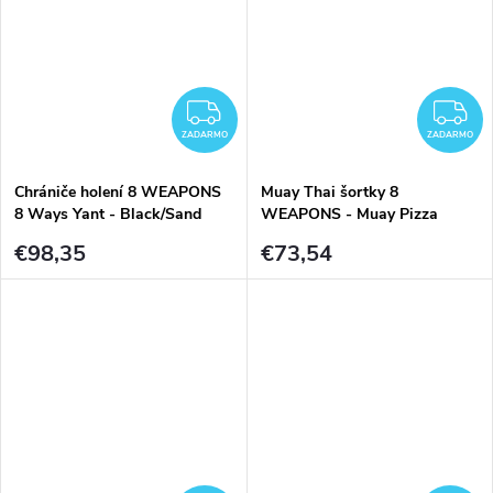
ZADARMO
Z
ZADARMO
ZADARMO
Chrániče holení 8 WEAPONS
Muay Thai šortky 8
8 Ways Yant - Black/Sand
WEAPONS - Muay Pizza
€98,35
€73,54