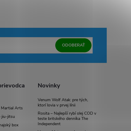
ODOBERAŤ
rievodca
Novinky
Venum Wolf Atak: pre tých,
ktorí lovia v prvej línii
Martial Arts
Rosita – Najlepší rybí olej COD v
 jiu-jitsu
teste britského denníka The
Independent
hajský box