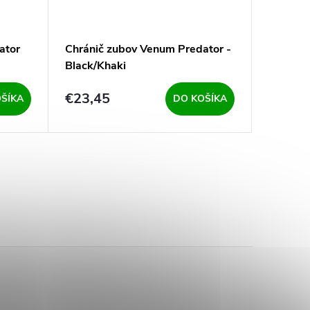
ator
Chránič zubov Venum Predator -
Black/Khaki
€23,45
ŠÍKA
DO KOŠÍKA