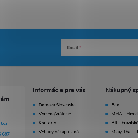
Email
Informácie pre vás
Nákupný sp
Doprava Slovensko
Box
Výmena/vrátenie
MMA - Mixed 
Kontakty
BJJ - brazilské
rt.cz
Výhody nákupu u nás
Muay Thai - t
6 687