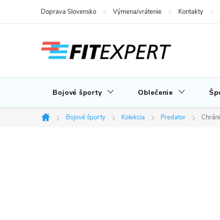
Prejsť
Doprava Slovensko
Výmena/vrátenie
Kontakty
na
obsah
Bojové športy
Oblečenie
Šp
Bojové športy
Kolekcia
Predator
Chrán
Domov