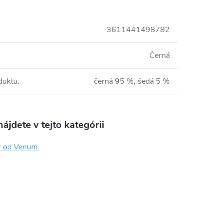
3611441498782
Černá
duktu
:
černá 95 %, šedá 5 %
ájdete v tejto kategórii
r od Venum