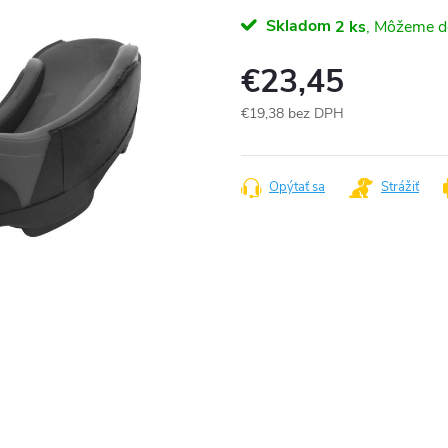
Skladom
2 ks
€23,45
€19,38 bez DPH
Jednotková
cena:
Opýtať sa
Strážiť