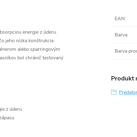
EAN
:
absorpciou energie z úderu.
Barva
:
čo jeho nízka konštrukcia
trénerom alebo sparringovým
Barva pro
asníkov bol chránič testovaný
Produkt n
Predato
gie z úderu
/zápasu