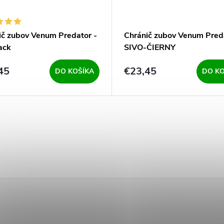
ič zubov Venum Predator -
Chránič zubov Venum Pred
ack
SIVO-ČIERNY
45
€23,45
DO KOŠÍKA
DO KO