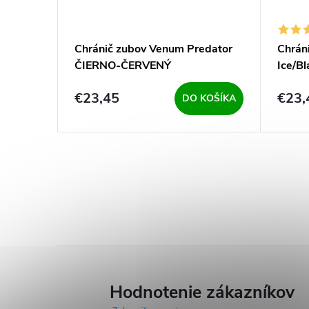
Chránič zubov Venum Predator
Chrán
ČIERNO-ČERVENÝ
Ice/Bl
€23,45
€23,
DO KOŠÍKA
Hodnotenie zákazníkov