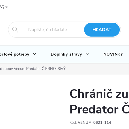
Výhody nákupu u nás
Hodnotenie obchodu
Novinky
Blog
HĽADAŤ
ortové potreby
Doplnky stravy
NOVINKY
ič zubov Venum Predator ČIERNO-SIVÝ
Chránič z
Predator 
Kód:
VENUM-0621-114