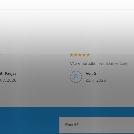
Vše v pořádku, rychlé doručení.
tr Krejci
Ver. S
. 7. 2026
21. 7. 2026
Email