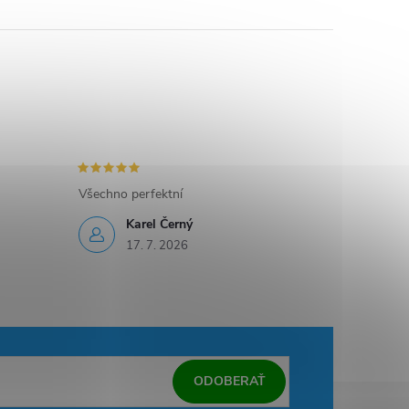
Všechno perfektní
Karel Černý
17. 7. 2026
ODOBERAŤ