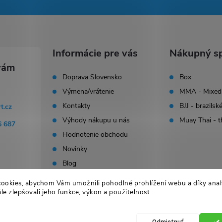
Informácie pre vás
Nákupný sp
Doprava Slovensko
Box
Výmena/vrátenie
MMA - Mixed 
Kontakty
BJJ - brazilské
rt.cz
Výhody nákupu u nás
Muay Thai - t
6 687
Hodnotenie obchodu
Novinky
Blog
ookies, abychom Vám umožnili pohodlné prohlížení webu a díky ana
e zlepšovali jeho funkce, výkon a použitelnost.
Odmietnuť