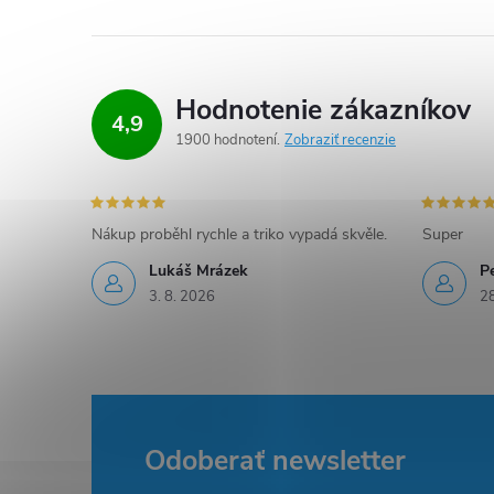
l
á
d
Hodnotenie zákazníkov
4,9
a
1900 hodnotení
Zobraziť recenzie
c
i
Nákup proběhl rychle a triko vypadá skvěle.
Super
e
Lukáš Mrázek
Pe
3. 8. 2026
28
p
r
v
k
Odoberať newsletter
Z