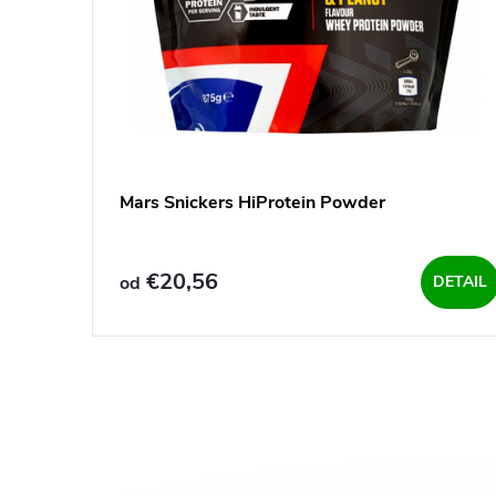
o
d
d
u
u
k
k
t
Mars Snickers HiProtein Powder
t
o
o
€20,56
od
DETAIL
v
v
O
v