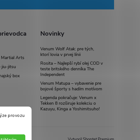
rievodca
Novinky
Venum Wolf Atak: pre tých,
ktorí lovia v prvej línii
Martial Arts
Rosita – Najlepší rybí olej COD v
 jiu-jitsu
teste britského denníka The
Independent
hajský box
Venum Matupa – vybavenie pre
bojové športy s hadím motívom
Legenda pokračuje: Venum x
Tekken 8 rozširuje kolekciu o
Kazuyu, Kinga a Yoshimitsuho!
lýze provozu
Vytvoril Shoptet Premium
Súhlasím