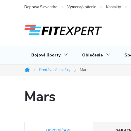
Prejsť
Doprava Slovensko
Výmena/vrátenie
Kontakty
na
obsah
Bojové športy
Oblečenie
Šp
Predávané značky
Mars
Domov
Mars
R
ODPORÚČAME
NAJLACN