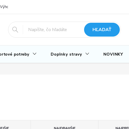
Výhody nákupu u nás
Hodnotenie obchodu
Novinky
Blog
HĽADAŤ
ortové potreby
Doplnky stravy
NOVINKY
EJŠIE
NAJDRAHŠIE
NAJPRE