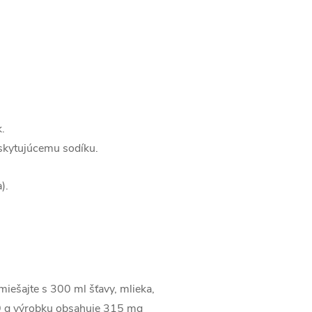
.
yskytujúcemu sodíku.
).
miešajte s 300 ml šťavy, mlieka,
 9 g výrobku obsahuje 315 mg