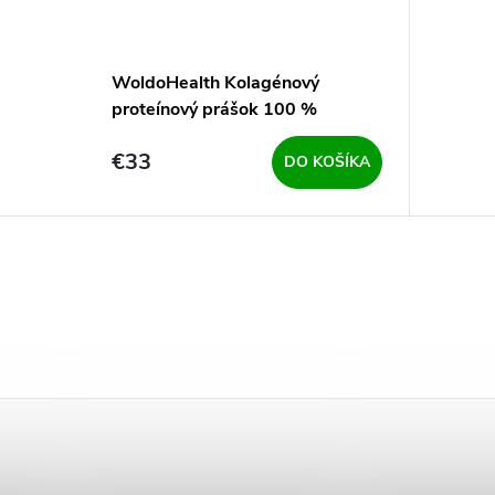
WoldoHealth Kolagénový
proteínový prášok 100 %
hovädzí kolagén - z pastvín 500
€33
g
DO KOŠÍKA