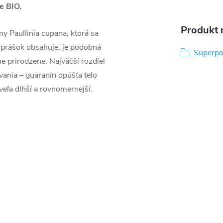
e BIO.
Produkt n
ny Paullinia cupana, ktorá sa
ú prášok obsahuje, je podobná
Superpo
ne prirodzene. Najväčší rozdiel
vania – guaranín opúšťa telo
eľa dlhší a rovnomernejší.