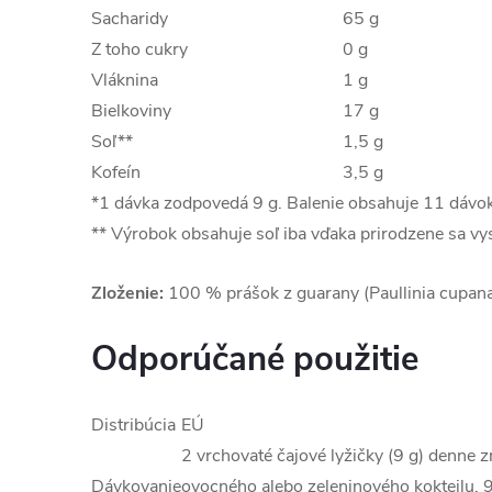
Sacharidy
65 g
Z toho cukry
0 g
Vláknina
1 g
Bielkoviny
17 g
Soľ**
1,5 g
Kofeín
3,5 g
*1 dávka zodpovedá 9 g. Balenie obsahuje 11 dávok
** Výrobok obsahuje soľ iba vďaka prirodzene sa v
Zloženie:
100 % prášok z guarany (Paullinia cupana
Odporúčané použitie
Distribúcia
EÚ
2 vrchovaté čajové lyžičky (9 g) denne z
Dávkovanie
ovocného alebo zeleninového kokteilu.