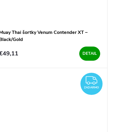
Muay Thai šortky Venum Contender XT –
Black/Gold
€49,11
DETAIL
O
ZADAR
ZADARMO