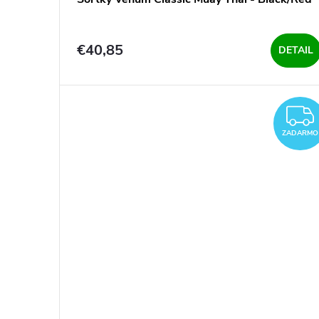
t
t
o
o
€40,85
DETAIL
v
v
ZADARMO