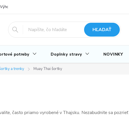
Výhody nákupu u nás
Hodnotenie obchodu
Novinky
Blog
HĽADAŤ
ortové potreby
Doplnky stravy
NOVINKY
Šortky a trenky
Muay Thai šortky
kvalite, často priamo vyrobené v Thajsku. Nezabudnite sa pozrie