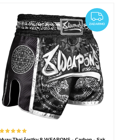
ARMO
ZADAR
ZADARMO
Muay Thai šortky 8 WEAPONS - Carbon - Sak