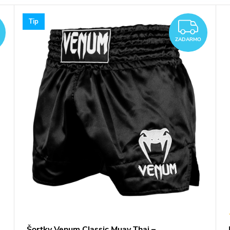
Tip
ZADARMO
ZAD
ZADARMO
Šortky Venum Classic Muay Thai –