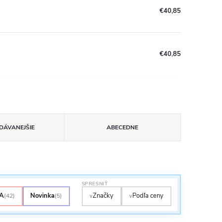
€40,85
€40,85
DÁVANEJŠIE
ABECEDNE
SPRESNIŤ
A
Novinka
Značky
Podľa ceny
(42)
(5)
∨
∨