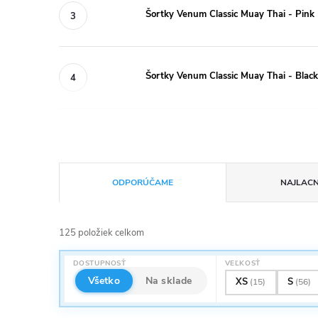
Šortky Venum Classic Muay Thai - Pink
Šortky Venum Classic Muay Thai - Blac
R
ODPORÚČAME
NAJLACN
a
125
položiek celkom
d
V
DOSTUPNOSŤ
VEĽKOSŤ
e
Všetko
Na sklade
XS
S
(15)
(56)
ý