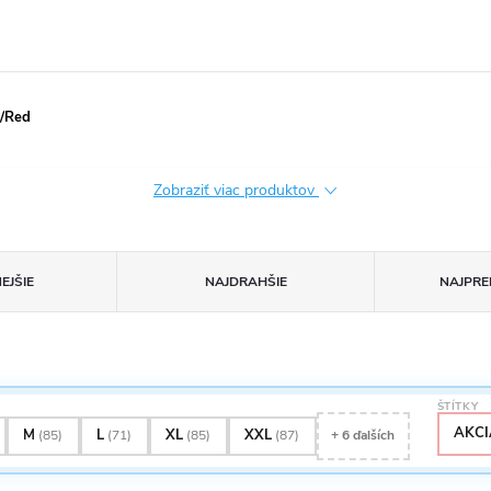
k/Red
Zobraziť viac produktov
EJŠIE
NAJDRAHŠIE
NAJPRE
ŠTÍTKY
AKCI
M
L
XL
XXL
(85)
(71)
(85)
(87)
+ 6 ďalších