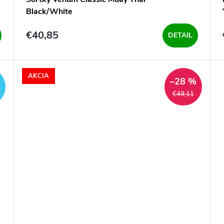
Black/White
€40,85
DETAIL
AKCIA
ZADARMO
–28 %
€49,11