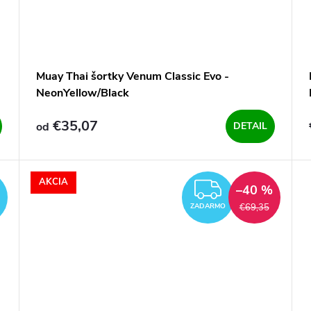
Muay Thai šortky Venum Classic Evo -
NeonYellow/Black
€35,07
od
DETAIL
AKCIA
ZADARMO
ZADARM
–40 %
€69,35
ZADARMO