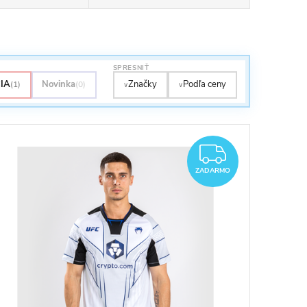
SPRESNIŤ
IA
Novinka
Značky
Podľa ceny
(1)
(0)
∨
∨
ZADAR
ZADARMO