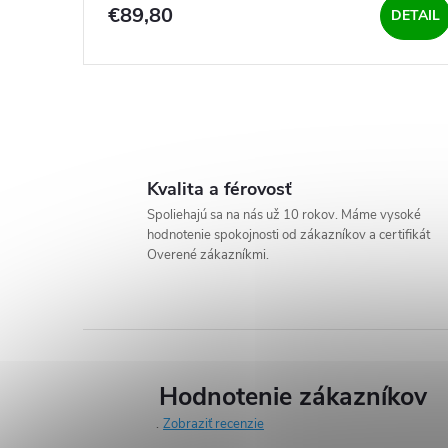
€89,80
DETAIL
O
v
Kvalita a férovosť
l
Spoliehajú sa na nás už 10 rokov. Máme vysoké
hodnotenie spokojnosti od zákazníkov a certifikát
á
Overené zákazníkmi.
d
a
c
Hodnotenie zákazníkov
i
Zobraziť recenzie