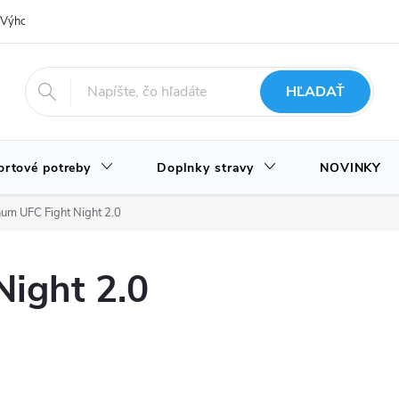
Výhody nákupu u nás
Hodnotenie obchodu
Novinky
Blog
HĽADAŤ
ortové potreby
Doplnky stravy
NOVINKY
um UFC Fight Night 2.0
ight 2.0