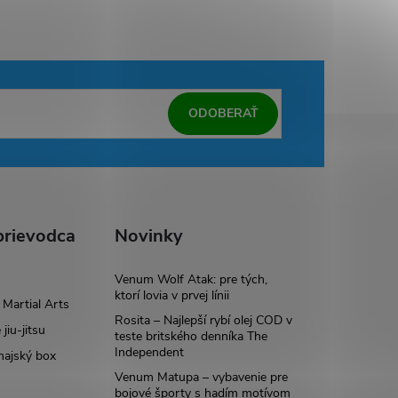
ODOBERAŤ
rievodca
Novinky
Venum Wolf Atak: pre tých,
ktorí lovia v prvej línii
Martial Arts
Rosita – Najlepší rybí olej COD v
 jiu-jitsu
teste britského denníka The
Independent
hajský box
Venum Matupa – vybavenie pre
bojové športy s hadím motívom