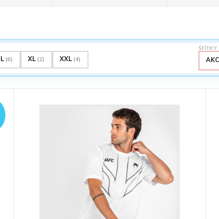
ŠTÍTKY
L
XL
XXL
(6)
(2)
(4)
AKC
ZADARMO