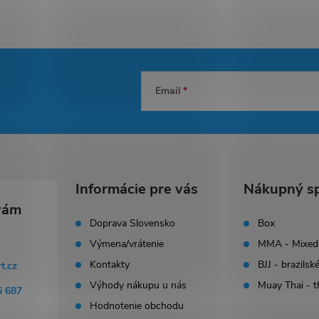
Email
Informácie pre vás
Nákupný sp
Doprava Slovensko
Box
Výmena/vrátenie
MMA - Mixed 
Kontakty
BJJ - brazilské
rt.cz
Výhody nákupu u nás
Muay Thai - t
6 687
Hodnotenie obchodu