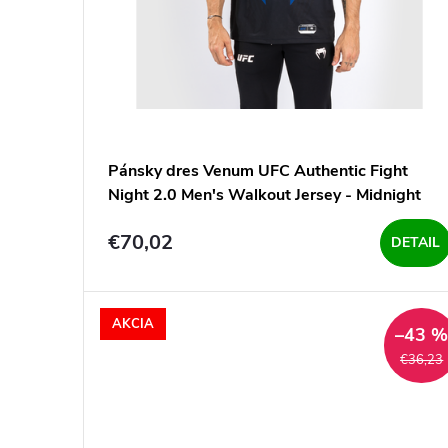
o
d
d
u
u
k
k
t
Pánsky dres Venum UFC Authentic Fight
t
Night 2.0 Men's Walkout Jersey - Midnight
o
Edition - Blue/Black
o
€70,02
DETAIL
v
v
AKCIA
–43 
€36,23