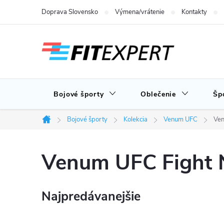
Prejsť
Doprava Slovensko
Výmena/vrátenie
Kontakty
na
obsah
Bojové športy
Oblečenie
Šp
Bojové športy
Kolekcia
Venum UFC
Ven
Domov
Venum UFC Fight N
Najpredávanejšie