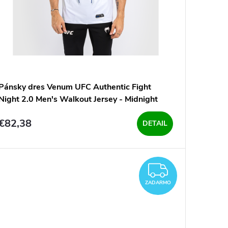
Pánsky dres Venum UFC Authentic Fight
Night 2.0 Men's Walkout Jersey - Midnight
Edition - White/Blue
€82,38
DETAIL
ZADAR
ZADARMO