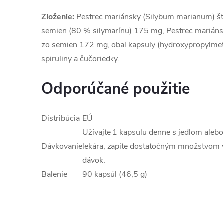
Zloženie:
Pestrec mariánsky (Silybum marianum) št
semien (80 % silymarínu) 175 mg, Pestrec marián
zo semien 172 mg, obal kapsuly (hydroxypropylmety
spiruliny a čučoriedky.
Odporúčané použitie
Distribúcia
EÚ
Užívajte 1 kapsulu denne s jedlom aleb
Dávkovanie
lekára, zapite dostatočným množstvom 
dávok.
Balenie
90 kapsúl (46,5 g)