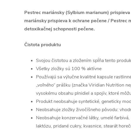
Pestrec mariánsky (Sylbium marianum) prispieva 
mariánsky prispieva k ochrane pečene / Pestrec m
detoxikačnej schopnosti pečene.
Čistota produktu
Svojou čistotou a zložením spĺňa tento produ
Všetky zložky sú 100 % aktívne
Používajú sa výlučne kvalitné kapsule rastli
„voľného“ prášku (značka Viridian Nutrition nep
vysokému obsahu plnidiel a spojív, ktoré môžu
Produkt neobsahuje syntetické, geneticky mod
Neobsahuje zložky živočíšneho pôvodu: vhod
Neobsahuje konzervačné látky, umelé farbivá, 
laktózu, pridané cukry, kvasnice, stearát horeč