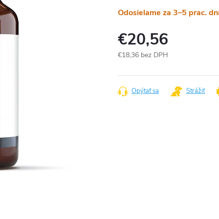
Odosielame za 3–5 prac. dn
€20,56
€18,36 bez DPH
Jednotková
cena:
Opýtať sa
Strážiť