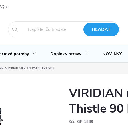
Výhody nákupu u nás
Hodnotenie obchodu
Novinky
Blog
HĽADAŤ
ortové potreby
Doplnky stravy
NOVINKY
N nutrition Milk Thistle 90 kapsúl
VIRIDIAN n
Thistle 90
Kód:
GF_1889