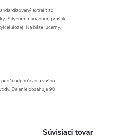
andardizovaný extrakt zo
sky (Silybum marianum) prášok
lcelulóza). Na báze lucerny,
o podľa odporúčania vášho
vody. Balenie obsahuje 90
Súvisiaci tovar