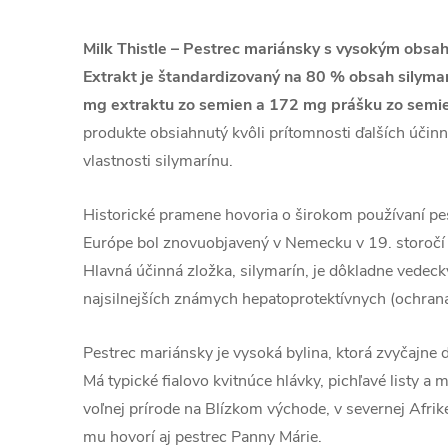
Milk Thistle – Pestrec mariánsky s vysokým obsah
Extrakt je štandardizovaný na 80 % obsah silyma
mg extraktu zo semien a 172 mg prášku zo semi
produkte obsiahnutý kvôli prítomnosti ďalších účin
vlastnosti silymarínu.
Historické pramene hovoria o širokom používaní pe
Európe bol znovuobjavený v Nemecku v 19. storočí
Hlavná účinná zložka, silymarín, je dôkladne vedec
najsilnejších známych hepatoprotektívnych (ochrana
Pestrec mariánsky je vysoká bylina, ktorá zvyčajne 
Má typické fialovo kvitnúce hlávky, pichľavé listy a 
voľnej prírode na Blízkom východe, v severnej Afrik
mu hovorí aj pestrec Panny Márie.