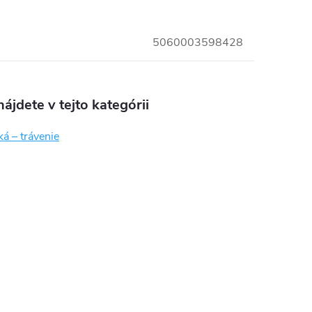
5060003598428
ájdete v tejto kategórii
ká – trávenie