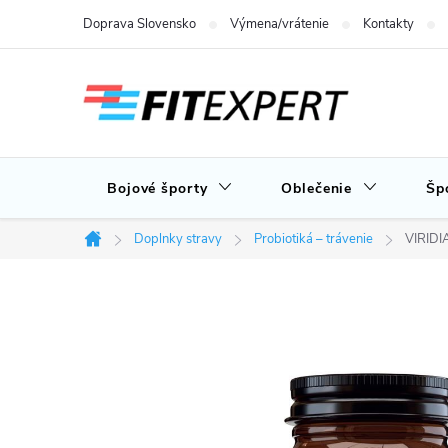
Prejsť
Doprava Slovensko
Výmena/vrátenie
Kontakty
na
obsah
Bojové športy
Oblečenie
Šp
Doplnky stravy
Probiotiká – trávenie
VIRIDIA
Domov