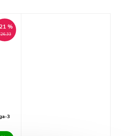
21 %
€26,33
ga-3