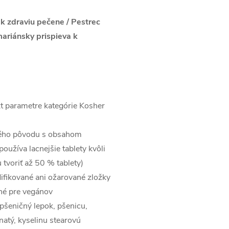
k zdraviu pečene / Pestrec
ariánsky prispieva k
kt parametre kategórie Kosher
nného pôvodu s obsahom
oužíva lacnejšie tablety kvôli
 tvoriť až 50 % tablety)
ifikované ani ožarované zložky
né pre vegánov
pšeničný lepok, pšenicu,
natý, kyselinu stearovú