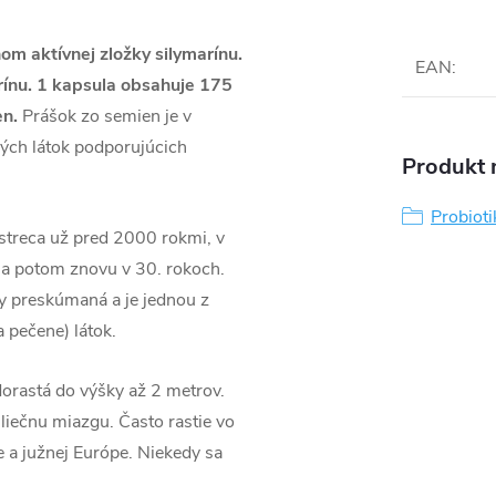
om aktívnej zložky silymarínu.
EAN
:
rínu. 1 kapsula obsahuje 175
en.
Prášok zo semien je v
ných látok podporujúcich
Produkt n
Probioti
streca už pred 2000 rokmi, v
 a potom znovu v 30. rokoch.
ky preskúmaná a je jednou z
 pečene) látok.
dorastá do výšky až 2 metrov.
mliečnu miazgu. Často rastie vo
e a južnej Európe. Niekedy sa