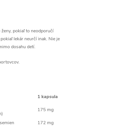
 ženy, pokiaľ to neodporučí
okiaľ lekár neurčí inak. Nie je
 mimo dosahu detí.
portovcov.
1 kapsula
175 mg
n)
 semien
172 mg