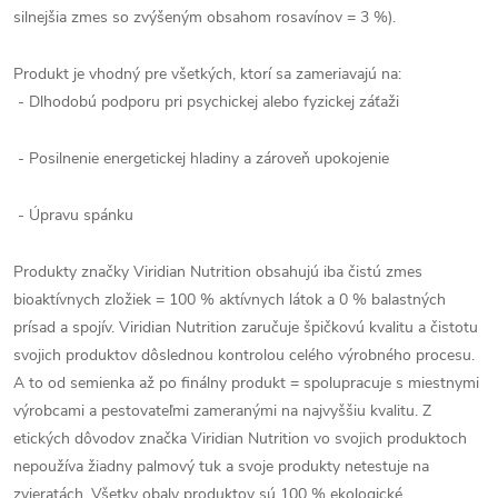
silnejšia zmes so zvýšeným obsahom rosavínov = 3 %).
Produkt je vhodný pre všetkých, ktorí sa zameriavajú na:
- Dlhodobú podporu pri psychickej alebo fyzickej záťaži
- Posilnenie energetickej hladiny a zároveň upokojenie
- Úpravu spánku
Produkty značky Viridian Nutrition obsahujú iba čistú zmes
bioaktívnych zložiek = 100 % aktívnych látok a 0 % balastných
prísad a spojív. Viridian Nutrition zaručuje špičkovú kvalitu a čistotu
svojich produktov dôslednou kontrolou celého výrobného procesu.
A to od semienka až po finálny produkt = spolupracuje s miestnymi
výrobcami a pestovateľmi zameranými na najvyššiu kvalitu. Z
etických dôvodov značka Viridian Nutrition vo svojich produktoch
nepoužíva žiadny palmový tuk a svoje produkty netestuje na
zvieratách. Všetky obaly produktov sú 100 % ekologické.