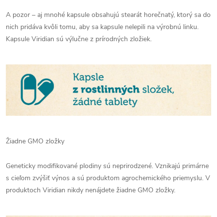
A pozor – aj mnohé kapsule obsahujú stearát horečnatý, ktorý sa do
nich pridáva kvôli tomu, aby sa kapsule nelepili na výrobnú linku.
Kapsule Viridian sú výlučne z prírodných zložiek.
Žiadne GMO zložky
Geneticky modifikované plodiny sú neprirodzené. Vznikajú primárne
s cieľom zvýšiť výnos a sú produktom agrochemického priemyslu. V
produktoch Viridian nikdy nenájdete žiadne GMO zložky.