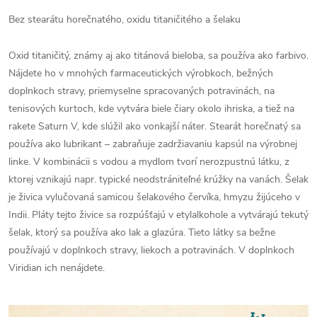
Bez stearátu horečnatého, oxidu titaničitého a šelaku
Oxid titaničitý, známy aj ako titánová bieloba, sa používa ako farbivo.
Nájdete ho v mnohých farmaceutických výrobkoch, bežných
doplnkoch stravy, priemyselne spracovaných potravinách, na
tenisových kurtoch, kde vytvára biele čiary okolo ihriska, a tiež na
rakete Saturn V, kde slúžil ako vonkajší náter. Stearát horečnatý sa
používa ako lubrikant – zabraňuje zadržiavaniu kapsúl na výrobnej
linke. V kombinácii s vodou a mydlom tvorí nerozpustnú látku, z
ktorej vznikajú napr. typické neodstrániteľné krúžky na vanách. Šelak
je živica vylučovaná samicou šelakového červíka, hmyzu žijúceho v
Indii. Pláty tejto živice sa rozpúšťajú v etylalkohole a vytvárajú tekutý
šelak, ktorý sa používa ako lak a glazúra. Tieto látky sa bežne
používajú v doplnkoch stravy, liekoch a potravinách. V doplnkoch
Viridian ich nenájdete.