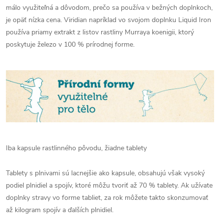
málo využiteľná a dôvodom, prečo sa používa v bežných doplnkoch,
je opäť nízka cena. Viridian napríklad vo svojom doplnku Liquid Iron
používa priamy extrakt z listov rastliny Murraya koenigii, ktorý
poskytuje železo v 100 % prírodnej forme.
Iba kapsule rastlinného pôvodu, žiadne tablety
Tablety s plnivami sú lacnejšie ako kapsule, obsahujú však vysoký
podiel plnidiel a spojív, ktoré môžu tvoriť až 70 % tablety. Ak užívate
doplnky stravy vo forme tabliet, za rok môžete takto skonzumovať
až kilogram spojív a ďalších plnidiel.