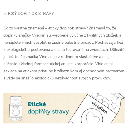
ETICKÝ DOPLNOK STRAVY
Čo to vlastne znamená – etický doplnok stravy? Znamená to, že
doplnky značky Viridian sú vyrobené výlučne z kvalitných zložiek a
nenájdete v nich absolútne žiadne balastné prísady. Pochádzajú tiež
z ekologického pestovania a nie sú testované na zvieratách. Dôležité
je tiež to, že značka Viridian je v rodinnom vlastníctve a nie je
súčasťou žiadnej farmaceutickej ani inej korporácie. Viridian si
zakladá na etickom prístupe k zákazníkom aj obchodným partnerom
a vždy sa snaží o ekologickú nezávadnosť svojich produktov.