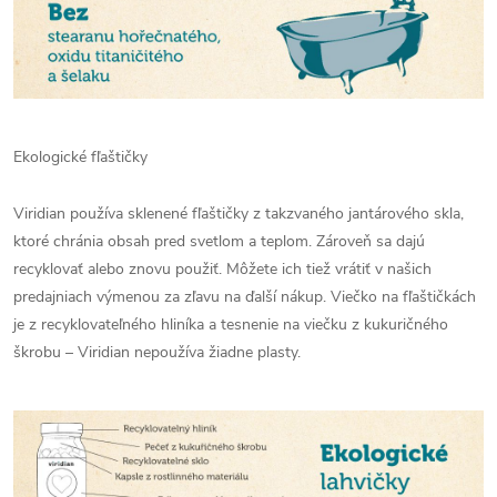
Ekologické fľaštičky
Viridian používa sklenené fľaštičky z takzvaného jantárového skla,
ktoré chránia obsah pred svetlom a teplom. Zároveň sa dajú
recyklovať alebo znovu použiť. Môžete ich tiež vrátiť v našich
predajniach výmenou za zľavu na ďalší nákup. Viečko na fľaštičkách
je z recyklovateľného hliníka a tesnenie na viečku z kukuričného
škrobu – Viridian nepoužíva žiadne plasty.