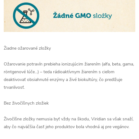
Žiadne ožarované zložky
Ožarovanie potravín prebieha ionizujúcim žiarením (alfa, beta, gama,
röntgenové lúče...) – teda rádioaktívnym žiarením s cieľom
deaktivovať obsiahnuté enzýmy a živé biokultúry, čo predlžuje
trvanlivosť.
Bez živočíšnych zložiek
Živočíšne zložky nemusia byť vždy na škodu, Viridian sa však snaží,
aby čo najväčšia časť jeho produktov bola vhodná aj pre vegánov.