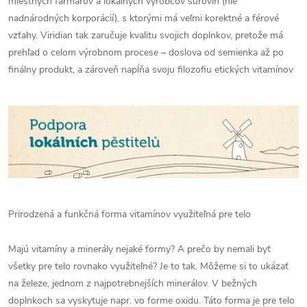
miestnych farmárov a lokálnych výrobcov surovín (nie
nadnárodných korporácií), s ktorými má veľmi korektné a férové
vzťahy. Viridian tak zaručuje kvalitu svojich doplnkov, pretože má
prehľad o celom výrobnom procese – doslova od semienka až po
finálny produkt, a zároveň napĺňa svoju filozofiu etických vitamínov
Prirodzená a funkčná forma vitamínov využiteľná pre telo
Majú vitamíny a minerály nejaké formy? A prečo by nemali byť
všetky pre telo rovnako využiteľné? Je to tak. Môžeme si to ukázať
na železe, jednom z najpotrebnejších minerálov. V bežných
doplnkoch sa vyskytuje napr. vo forme oxidu. Táto forma je pre telo