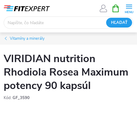
Prejsť
NÁKUPN
KOŠÍK
na
obsah
HĽADAŤ
Vitamíny a minerály
VIRIDIAN nutrition
Rhodiola Rosea Maximum
potency 90 kapsúl
Kód:
GF_3590