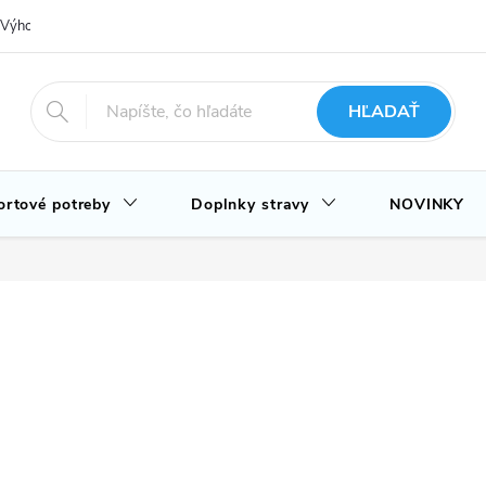
Výhody nákupu u nás
Hodnotenie obchodu
Novinky
Blog
HĽADAŤ
ortové potreby
Doplnky stravy
NOVINKY
.