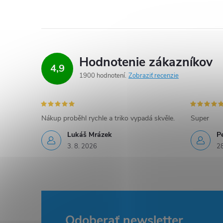
Hodnotenie zákazníkov
4,9
1900 hodnotení
Zobraziť recenzie
Nákup proběhl rychle a triko vypadá skvěle.
Super
Lukáš Mrázek
Pe
3. 8. 2026
28
Odoberať newsletter