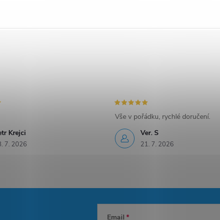
Vše v pořádku, rychlé doručení.
tr Krejci
Ver. S
. 7. 2026
21. 7. 2026
Email