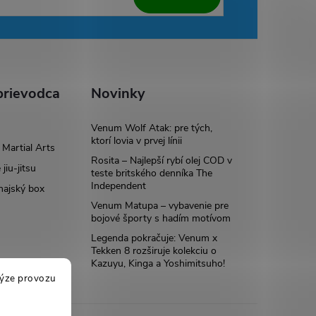
rievodca
Novinky
Venum Wolf Atak: pre tých,
ktorí lovia v prvej línii
Martial Arts
Rosita – Najlepší rybí olej COD v
 jiu-jitsu
teste britského denníka The
Independent
hajský box
Venum Matupa – vybavenie pre
bojové športy s hadím motívom
Legenda pokračuje: Venum x
Tekken 8 rozširuje kolekciu o
Kazuyu, Kinga a Yoshimitsuho!
lýze provozu