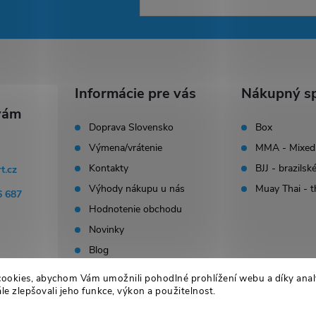
Informácie pre vás
Nákupný sp
Doprava Slovensko
Box
Výmena/vrátenie
MMA - Mixed 
Kontakty
BJJ - brazilské
rt.cz
Výhody nákupu u nás
Muay Thai - t
6 687
Hodnotenie obchodu
Novinky
Blog
ookies, abychom Vám umožnili pohodlné prohlížení webu a díky ana
e zlepšovali jeho funkce, výkon a použitelnost.