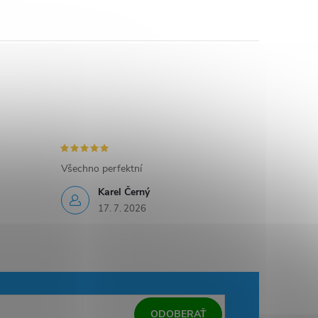
Všechno perfektní
Karel Černý
17. 7. 2026
ODOBERAŤ