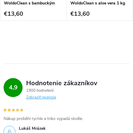
t
WoldoClean s bambuckým
WoldoClean s aloe vera 1 kg
o
maslom, bez SLS 1 kg
€13,60
€13,60
o
v
v
O
v
l
á
Hodnotenie zákazníkov
d
4,9
1900 hodnotení
a
Zobraziť recenzie
c
i
Nákup proběhl rychle a triko vypadá skvěle.
Lukáš Mrázek