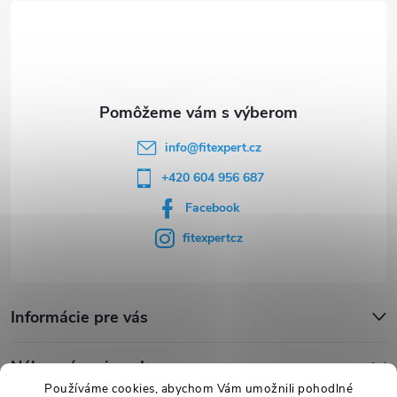
ä
t
i
e
info
@
fitexpert.cz
+420 604 956 687
Facebook
fitexpertcz
Informácie pre vás
Nákupný sprievodca
Používáme cookies, abychom Vám umožnili pohodlné