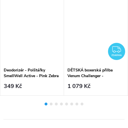
Z
ZDARMA
Deodorizér - Polštářky
DĚTSKÁ boxerská přilba
SmellWell Active - Pink Zebra
Venum Challenger -
(2ks)
Black/Black
349 Kč
1 079 Kč