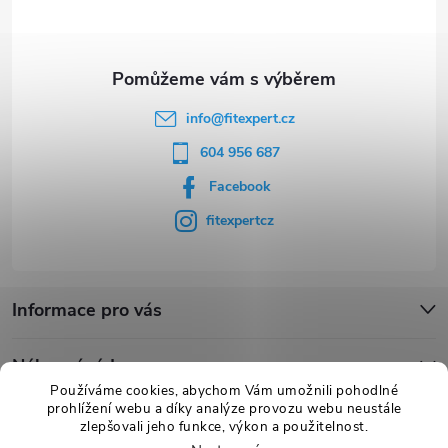
í
info
@
fitexpert.cz
604 956 687
Facebook
fitexpertcz
Informace pro vás
Nákupní rádce
Používáme cookies, abychom Vám umožnili pohodlné
prohlížení webu a díky analýze provozu webu neustále
Novinky
zlepšovali jeho funkce, výkon a použitelnost.