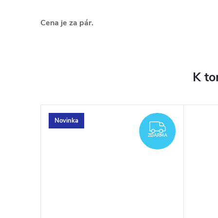
Cena je za pár.
K to
Novinka
–29 %
DARMA
ZDARMA
ZDARMA
2 069 Kč