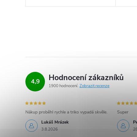
Hodnocení zákazníků
4,9
1900 hodnocení
Zobrazit recenze
Nákup proběhl rychle a triko vypadá skvěle.
Super
Lukáš Mrázek
Pe
3.8.2026
2