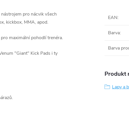
nástrojem pro nácvik všech
EAN
:
box, kickbox, MMA, apod.
Barva
:
í pro maximální pohodlí trenéra.
Barva pro
 Venum "Giant" Kick Pads i ty
Produkt n
Lapy a b
nárazů.