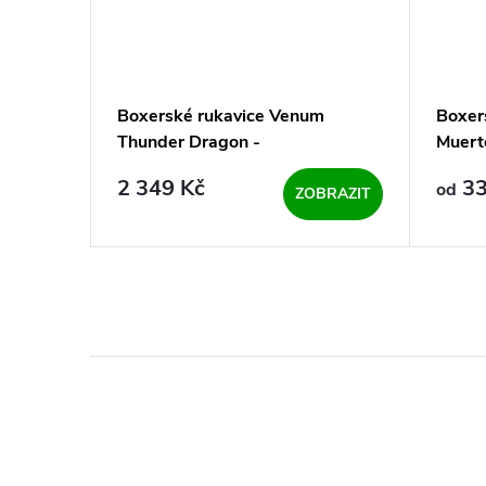
m
Boxerské rukavice Venum
Boxer
 Grey
Thunder Dragon -
Muert
Black/Grey/Copper
2 349 Kč
33
od
BRAZIT
ZOBRAZIT