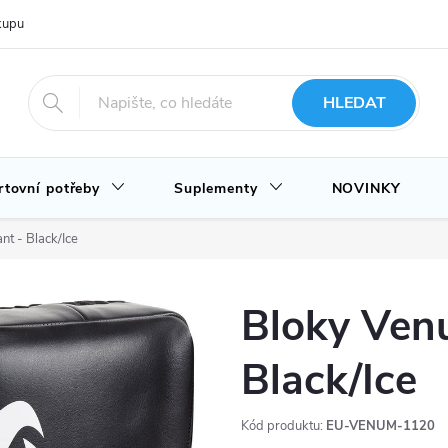
upu u nás
Hodnocení obchodu
Novinky
Blog
HLEDAT
rtovní potřeby
Suplementy
NOVINKY
nt - Black/Ice
Bloky Ven
Black/Ice
Kód produktu:
EU-VENUM-1120