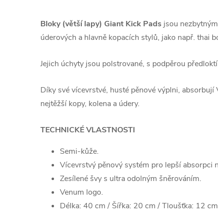
Bloky (větší lapy) Giant Kick Pads
jsou nezbytným 
úderových a hlavně kopacích stylů, jako např. thai 
Jejich úchyty jsou polstrované, s podpěrou předlokt
Díky své vícevrstvé, husté pěnové výplni, absorbují
nejtěžší kopy, kolena a údery.
TECHNICKÉ VLASTNOSTI
Semi-kůže.
Vícevrstvý pěnový systém pro lepší absorpci 
Zesílené švy s ultra odolným šněrováním.
Venum logo.
Délka: 40 cm / Šířka: 20 cm / Tloušťka: 12 cm