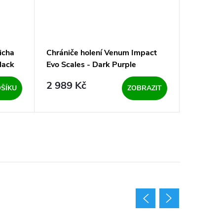
icha
Chrániče holení Venum Impact
Balzám 
lack
Evo Scales - Dark Purple
na ramen
2 989 Kč
349 K
ŠÍKU
ZOBRAZIT