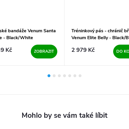
ské bandáže Venum Santa
Tréninkový pás - chránič bř
e - Black/White
Venum Elite Belly - Black/B
9 Kč
2 979 Kč
ZOBRAZIT
DO KO