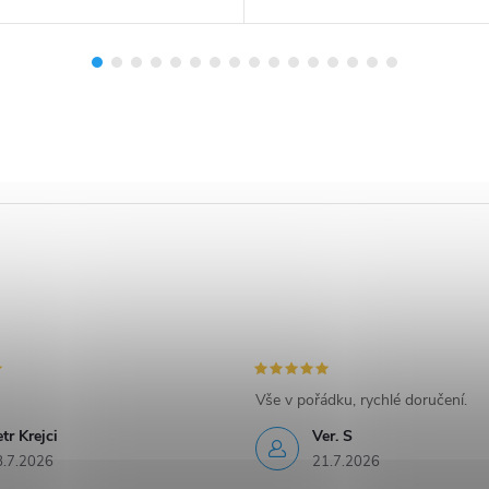
Vše v pořádku, rychlé doručení.
tr Krejci
Ver. S
8.7.2026
21.7.2026