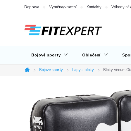
Přejít
Doprava
Výměna/vrácení
Kontakty
Výhody nák
na
obsah
Bojové sporty
Oblečení
Spo
Bojové sporty
Lapy a bloky
Bloky Venum Gia
Domů