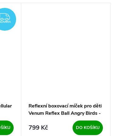
ZDARMA
ZDARMA
llular
Reflexní boxovací míček pro děti
Tréninko
Venum Reflex Ball Angry Birds -
Venum El
Red červené
799 Kč
2 979
ŠÍKU
DO KOŠÍKU