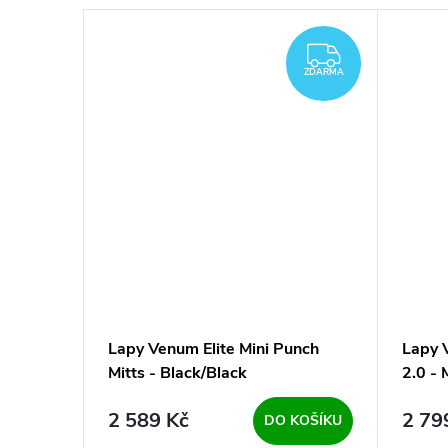
ZDARMA
ZDARMA
ZDARMA
ZDARMA
o údery
Lapy Venum Elite Mini Punch
Lapy 
ARGET
Mitts - Black/Black
2.0 - 
2 589 Kč
2 79
BRAZIT
DO KOŠÍKU