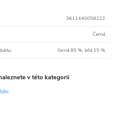
3611440058222
Černá
duktu
:
černá 85 %, bílá 15 %
aleznete v této kategorii
loky