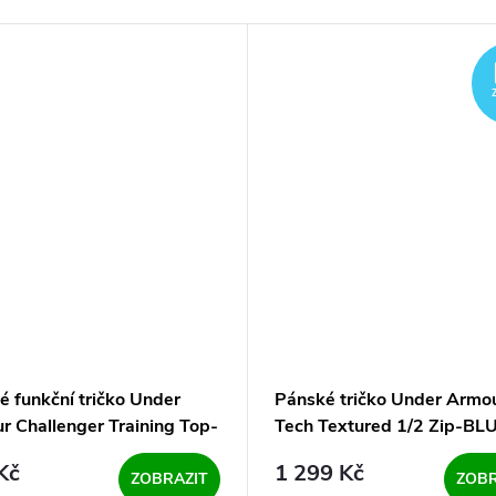
é funkční tričko Under
Pánské tričko Under Armo
r Challenger Training Top-
Tech Textured 1/2 Zip-BLU
 modré
navy
Kč
1 299 Kč
ZOBRAZIT
ZOBR