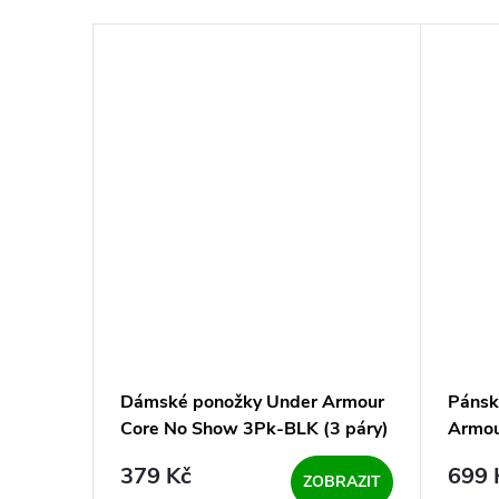
 Armour
Dámské ponožky Under Armour
Pánsk
j - navy
Core No Show 3Pk-BLK (3 páry)
Armou
BLU -
379 Kč
699 
KOŠÍKU
ZOBRAZIT