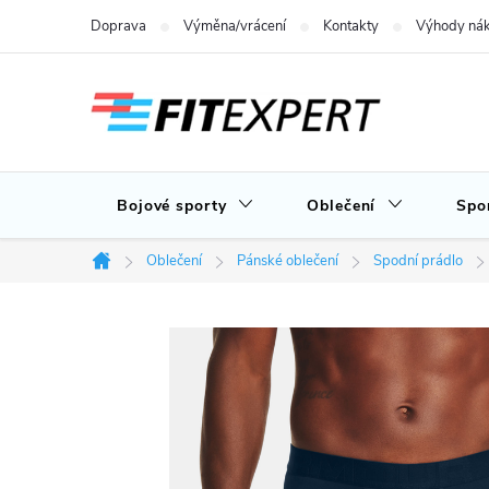
Přejít
Doprava
Výměna/vrácení
Kontakty
Výhody nák
na
obsah
Bojové sporty
Oblečení
Spo
Oblečení
Pánské oblečení
Spodní prádlo
Domů