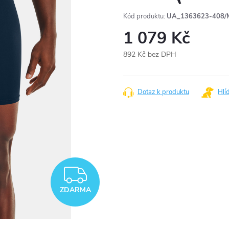
Kód produktu:
UA_1363623-408/
1 079 Kč
892 Kč bez DPH
Měrná
cena:
Dotaz k produktu
Hlí
ZDARMA
ZDARMA