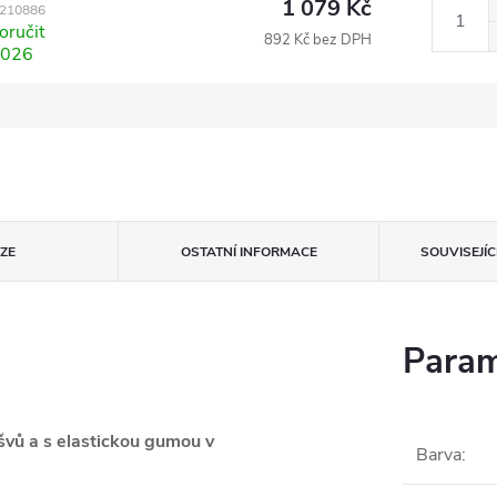
1 079 Kč
210886
ručit
892 Kč bez DPH
2026
ZE
OSTATNÍ INFORMACE
SOUVISEJÍ
Param
vů a s elastickou gumou v
Barva
: