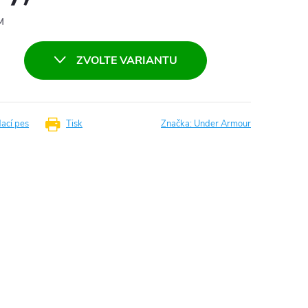
M
ZVOLTE VARIANTU
dací pes
Tisk
Značka:
Under Armour