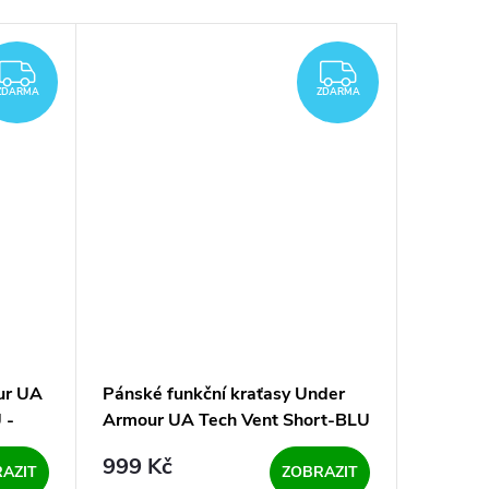
ZDARMA
ZDARMA
ZDARMA
ZDARMA
ur UA
Pánské funkční kraťasy Under
Pánská 
 -
Armour UA Tech Vent Short-BLU
Mens Br
- modré
999 Kč
549 K
AZIT
ZOBRAZIT