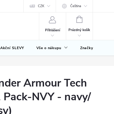
CZK
Čeština
NÁKUPNÍ
KOŠÍK
Prázdný košík
Přihlášení
Akční SLEVY
Vše o nákupu
Značky
nder Armour Tech
2 Pack-NVY - navy/
sy)