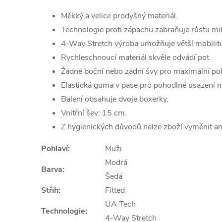
Měkký a velice prodyšný materiál.
Technologie proti zápachu zabraňuje růstu mi
4-Way Stretch výroba umožňuje větší mobilitu
Rychleschnoucí materiál skvěle odvádí pot.
Žádné boční nebo zadní švy pro maximální poh
Elastická guma v pase pro pohodlné usazení n
Balení obsahuje dvoje boxerky.
Vnitřní šev: 15 cm.
Z hygienických důvodů nelze zboží vyměnit ani 
Pohlaví:
Muži
Modrá
Barva:
Šedá
Střih:
Fitted
UA Tech
Technologie:
4-Way Stretch