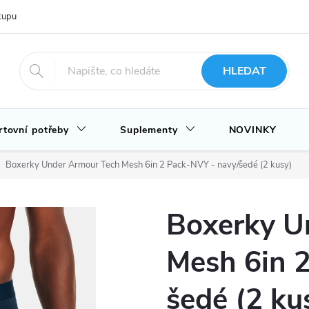
upu u nás
Hodnocení obchodu
Novinky
Blog
HLEDAT
rtovní potřeby
Suplementy
NOVINKY
Boxerky Under Armour Tech Mesh 6in 2 Pack-NVY - navy/šedé (2 kusy)
Boxerky U
Mesh 6in 
šedé (2 ku