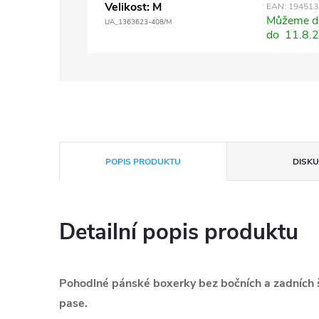
Velikost: M
EAN:
194513
Můžeme do
UA_1363623-408/M
do
11.8.
POPIS PRODUKTU
DISKU
Detailní popis produktu
Pohodlné pánské boxerky bez bočních a zadních š
pase.