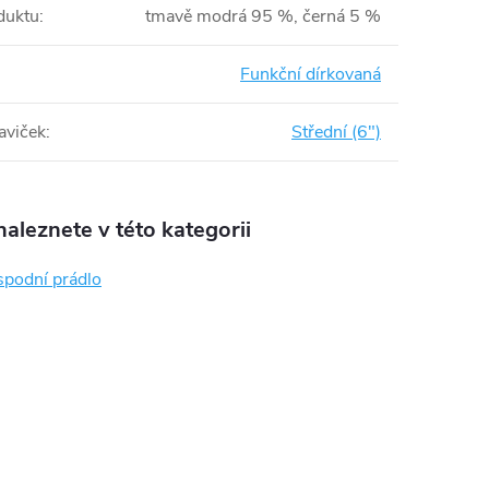
duktu
:
tmavě modrá 95 %, černá 5 %
Funkční dírkovaná
aviček
:
Střední (6")
aleznete v této kategorii
spodní prádlo