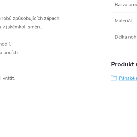
Barva pro
krobů způsobujících zápach.
Materiál
:
 v jakémkoli směru.
Délka noh
odlí.
a bocích.
Produkt n
vrátit.
Pánské 