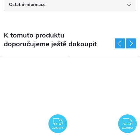
Ostatní informace
K tomuto produktu
doporučujeme ještě dokoupit
DARMA
ZDARMA
Z
ZDARMA
ZDARMA