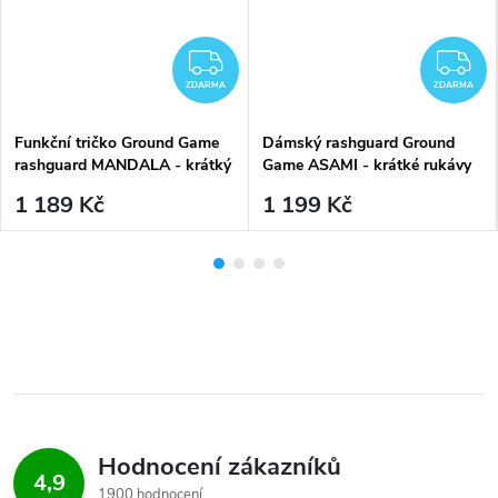
DARMA
ZDARMA
Z
ZDARMA
ZDARMA
Funkční tričko Ground Game
Dámský rashguard Ground
rashguard MANDALA - krátký
Game ASAMI - krátké rukávy
rukáv - EMERALD
1 189 Kč
1 199 Kč
Hodnocení zákazníků
4,9
1900 hodnocení