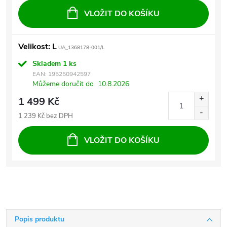
VLOŽIT DO KOŠÍKU
Velikost: L
UA_1368178-001/L
Skladem
1 ks
EAN:
195250942597
Můžeme doručit do
10.8.2026
1 499 Kč
1 239 Kč bez DPH
VLOŽIT DO KOŠÍKU
Popis produktu