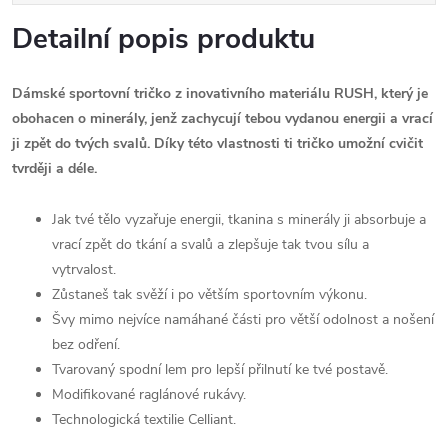
Detailní popis produktu
Dámské sportovní tričko z inovativního materiálu RUSH, který je
obohacen o minerály, jenž zachycují tebou vydanou energii a vrací
ji zpět do tvých svalů. Díky této vlastnosti ti tričko umožní cvičit
tvrději a déle.
Jak tvé tělo vyzařuje energii, tkanina s minerály ji absorbuje a
vrací zpět do tkání a svalů a zlepšuje tak tvou sílu a
vytrvalost.
Zůstaneš tak svěží i po větším sportovním výkonu.
Švy mimo nejvíce namáhané části pro větší odolnost a nošení
bez odření.
Tvarovaný spodní lem pro lepší přilnutí ke tvé postavě.
Modifikované raglánové rukávy.
Technologická textilie Celliant.