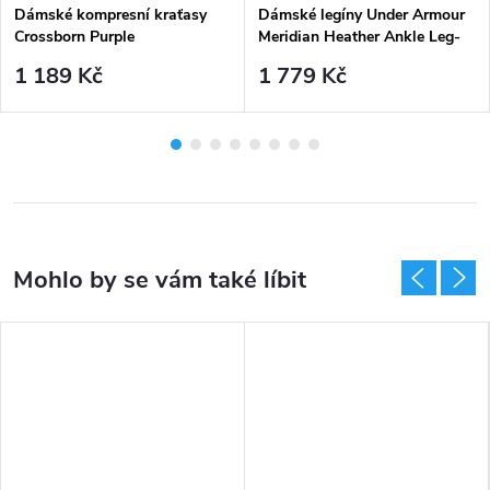
Dámské kompresní kraťasy
Dámské legíny Under Armour
Crossborn Purple
Meridian Heather Ankle Leg-
PPL - fialové
1 189 Kč
1 779 Kč