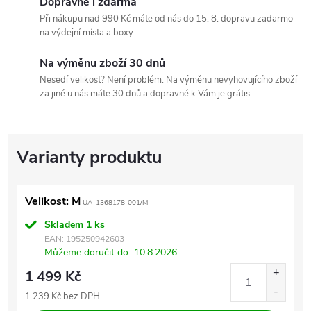
Dopravné i zdarma
Při nákupu nad 990 Kč máte od nás do 15. 8. dopravu zadarmo
na výdejní místa a boxy.
Na výměnu zboží 30 dnů
Nesedí velikost? Není problém. Na výměnu nevyhovujícího zboží
za jiné u nás máte 30 dnů a dopravné k Vám je grátis.
Velikost: M
UA_1368178-001/M
Skladem
1 ks
EAN:
195250942603
Můžeme doručit do
10.8.2026
1 499 Kč
1 239 Kč bez DPH