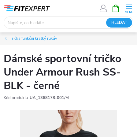
Přejít
NÁKUPNÍ
KOŠÍK
na
obsah
HLEDAT
Trička funkční krátký rukáv
Dámské sportovní tričko
Under Armour Rush SS-
BLK - černé
Kód produktu:
UA_1368178-001/M