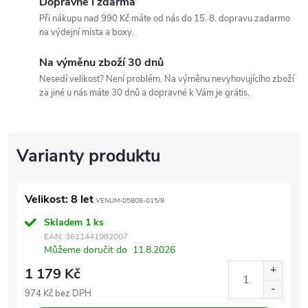
Dopravné i zdarma
Při nákupu nad 990 Kč máte od nás do 15. 8. dopravu zadarmo
na výdejní místa a boxy.
Na výměnu zboží 30 dnů
Nesedí velikost? Není problém. Na výměnu nevyhovujícího zboží
za jiné u nás máte 30 dnů a dopravné k Vám je grátis.
Velikost: 8 let
VENUM-05808-015/8
Skladem
1 ks
EAN:
3611441982007
Můžeme doručit do
11.8.2026
1 179 Kč
974 Kč bez DPH