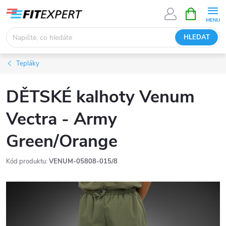
Přejít
NÁKUPNÍ
KOŠÍK
na
obsah
HLEDAT
Tepláky
DĚTSKÉ kalhoty Venum
Vectra - Army
Green/Orange
Kód produktu:
VENUM-05808-015/8