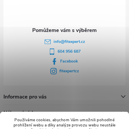
t
í
info
@
fitexpert.cz
604 956 687
Facebook
fitexpertcz
Informace pro vás
Nákupní rádce
Používáme cookies, abychom Vám umožnili pohodlné
prohlížení webu a díky analýze provozu webu neustále