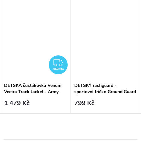
ZDARMA
ZDARMA
DĚTSKÁ šusťákovka Venum
DĚTSKÝ rashguard -
Vectra Track Jacket - Army
sportovní tričko Ground Guard
Green/Orange
- BRASIL - krátký rukáv
1 479 Kč
799 Kč