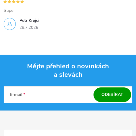
Super
Petr Krejci
28.7.2026
Mějte přehled o novinkách
a slevách
Z
á
E-mail
ODEBÍRAT
p
a