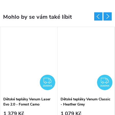
DARMA
ZDARMA
Z
ZDARMA
ZDARMA
Dětské tepláky Venum Laser
Dětské tepláky Venum Classic
Evo 2.0 - Forest Camo
- Heather Grey
1 379 Kč
1 079 Kč