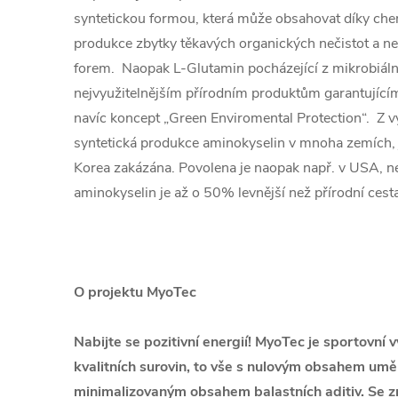
syntetickou formou, která může obsahovat díky c
produkce zbytky těkavých organických nečistot a ne
forem. Naopak L-Glutamin pocházející z mikrobiální
nejvyužitelnějším přírodním produktům garantujícím
navíc koncept „Green Enviromental Protection“. Z 
syntetická produkce aminokyselin v mnoha zemích, 
Korea zakázána. Povolena je naopak např. v USA, n
aminokyselin je až o 50% levnější než přírodní cest
O projektu MyoTec
Nabijte se pozitivní energií! MyoTec je sportovní 
kvalitních surovin, to vše s nulovým obsahem uměl
minimalizovaným obsahem balastních aditiv. Se 