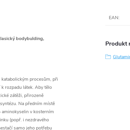
EAN
:
 klasický bodybulding,
Produkt n
Glutami
zv. katabolickým procesům, při
 k rozpadu látek. Aby tělo
cké zátěži, přirozeně
eosyntézu. Na předním místě
% aminokyselin v kosterním
ninku (popř. i nezdravého
nestačí samo jeho potřebu