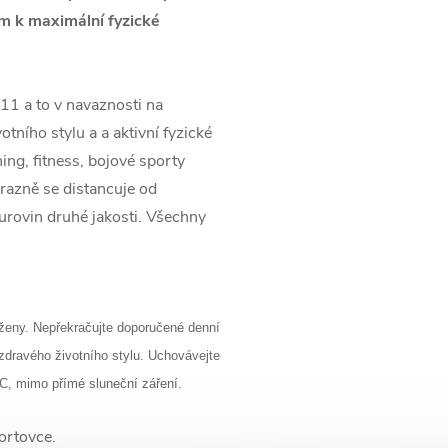
em k maximální fyzické
011 a to v navaznosti na
tního stylu a a aktivní fyzické
ing, fitness, bojové sporty
razně se distancuje od
urovin druhé jakosti. Všechny
í ženy. Nepřekračujte doporučené denní
zdravého životního stylu. Uchovávejte
°C, mimo přímé sluneční záření.
ortovce.