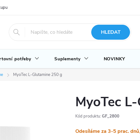
upu u nás
Hodnocení obchodu
Novinky
Blog
HLEDAT
rtovní potřeby
Suplementy
NOVINKY
ne
MyoTec L-Glutamine 250 g
MyoTec L-
Kód produktu:
GF_2800
Odesíláme za 3-5 prac. dnů