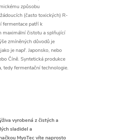
hemickému způsobu
žádoucích (často toxických) R-
 fermentace patří k
 maximální čistotu a splňující
výše zmíněných důvodů je
jako je např. Japonsko, nebo
ebo Číně. Syntetická produkce
a, tedy fermentační technologie.
výživa vyrobená z čistých a
ých sladidel a
značkou MyoTec víte naprosto