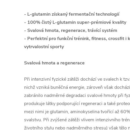
- L-glutamin získaný fermentační technologií
- 100% čistý L-glutamin super-prémiové kvality
- Svalová hmota, regenerace, trávící systém
- Perfektní pro funkční trénink, fitness, crossfit i
vytrvalostní sporty
Svalová hmota a regenerace
Při intenzivní fyzické zátěži dochází ve svalech k t
nichž vzniká buněčná energie, zároveň však dochází
zabránilo nadměrné degradaci svalové hmoty při fyzi
produkuje látky podporující regeneraci a také prot
mezi nimi je glutamin, aminokyselina tvořící až 60
svalstvu. Při zvýšené zátěži vlivem intenzivního tré
životního stylu nebo nadměrného stresu) však tělo 