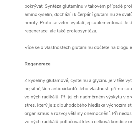
pokrývat. Syntéza glutaminu v takovém případě prob
aminokyselin, dochází i k čerpání glutaminu ze svalů
hmoty. Proto se velmi vyplatí jej suplementovat. Je 
regenerace, ale také proteosyntéza.
Více se o vlastnostech glutaminu dočtete na blogu e
Regenerace
Z kyseliny glutamové, cysteinu a glycinu je v těle vy
nejsilnějších antioxidantů. Jeho vlastnosti přímo sou
volných radikálů. Při jejich nadměrném výskytu v or
stres, který je z dlouhodobého hlediska výchozím s
organismus a rozvoj většiny onemocnění. Při nedost
volných radikálů potlačovat klesá celková kondice 