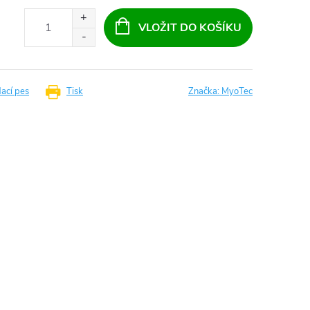
VLOŽIT DO KOŠÍKU
dací pes
Tisk
Značka:
MyoTec