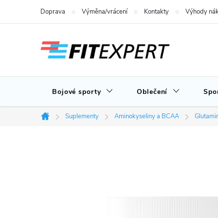
Přejít
Doprava
Výměna/vrácení
Kontakty
Výhody nák
na
obsah
Bojové sporty
Oblečení
Spo
Suplementy
Aminokyseliny a BCAA
Glutami
Domů