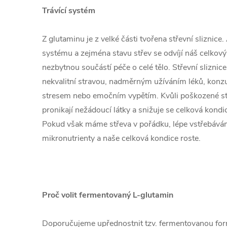
Trávící systém
Z glutaminu je z velké části tvořena střevní sliznice
systému a zejména stavu střev se odvíjí náš celkový 
nezbytnou součástí péče o celé tělo. Střevní slizn
nekvalitní stravou, nadměrným užíváním léků, kon
stresem nebo emočním vypětím. Kvůli poškozené stř
pronikají nežádoucí látky a snižuje se celková kondi
Pokud však máme střeva v pořádku, lépe vstřebává
mikronutrienty a naše celková kondice roste.
Proč volit fermentovaný L-glutamin
Doporučujeme upřednostnit tzv. fermentovanou for