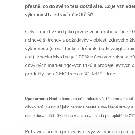
přesně, co do svého těla dostáváte. Co je vzhled
výkonnosti a zdraví důležitější?
Celý projekt vznikl jako první svého druhu v roce 2
nejnovější trendy a požadavky v oblasti zdravého živo
výkonnosti (cross-funkční trénink, body weight train
atd.). Značka MyoTec je 100% v českých rukou a dů
obvyklých marketingových triků a prodeje levných s
produkty jsou GMO free a rBGH/rBST free.
Upozornění:
Není určeno pro děti, mladistvé, těhotné a kojíc
dávkování. Neslouží jako náhrada pestré a vyvážené stravy a 
mimo dosah dětí. Skladujte v suchu a chladu při teplotě do 21
Potravina určená pro zvláštní výživu, vhodná pro sp