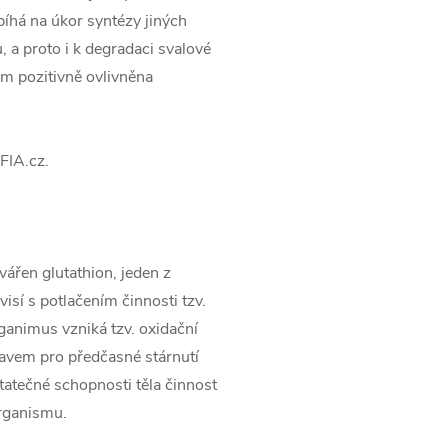
íhá na úkor syntézy jiných
, a proto i k degradaci svalové
tím pozitivně ovlivněna
FIA.cz.
tvářen glutathion, jeden z
visí s potlačením činnosti tzv.
ganimus vzniká tzv. oxidační
tavem pro předčasné stárnutí
atečné schopnosti těla činnost
organismu.