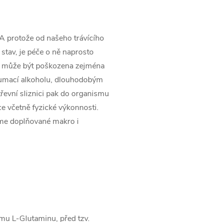
. A protože od našeho trávícího
stav, je péče o ně naprosto
ice může být poškozena zejména
zumací alkoholu, dlouhodobým
evní sliznici pak do organismu
ce včetně fyzické výkonnosti.
me doplňované makro i
mu L-Glutaminu, před tzv.