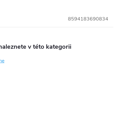
8594183690834
aleznete v této kategorii
ne