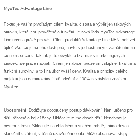
MyoTec Advantage Line
Pokud je vaším prvořadým cílem kvalita, čistota a výběr jen takových
surovin, které jsou prověřené a funkční, je nová řada MyoTec Advantage
Line určena právě pro vás. Cílem produktů Advantage Line NENÍ nabízet
úplně vše, co je na trhu dostupné, navíc s jednostranným zaměřením na
co nejnižší cenu, tak jak je to obvyklé u tzv. mass-marketingových
značek, ale právě naopak. Cílem je nabízet pouze smysluplné, kvalitní a
funkční suroviny, a to i na úkor vyšší ceny. Kvalita a principy celého
projektu jsou garantovány čistě privátní a 100% nezávislou značkou
MyoTec.
Upozornění:
Dodržujte doporučený postup dávkování. Není určeno pro
děti, těhotné a kojící ženy. Ukládejte mimo dosah dětí. Nenahrazuje
pestrou stravu. Skladujte na chladném a suchém místě, mimo dosah
slunečního záření, v těsně uzavřeném obalu. Může obsahovat stopy