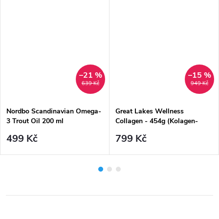
–21 %
–15 %
639 Kč
949 Kč
Nordbo Scandinavian Omega-
Great Lakes Wellness
3 Trout Oil 200 ml
Collagen - 454g (Kolagen-
hydrolyzát)
499 Kč
799 Kč