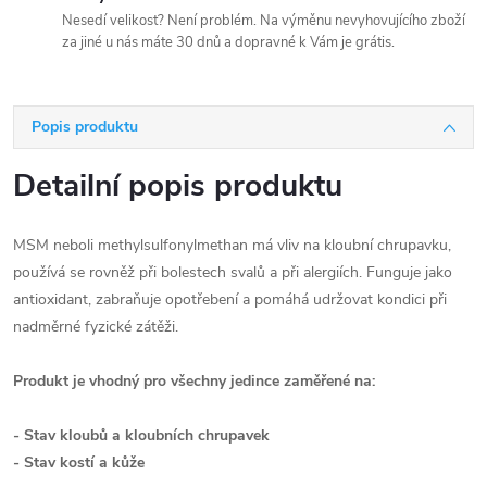
Nesedí velikost? Není problém. Na výměnu nevyhovujícího zboží
za jiné u nás máte 30 dnů a dopravné k Vám je grátis.
Popis produktu
Detailní popis produktu
MSM neboli methylsulfonylmethan má vliv na kloubní chrupavku,
používá se rovněž při bolestech svalů a při alergiích. Funguje jako
antioxidant, zabraňuje opotřebení a pomáhá udržovat kondici při
nadměrné fyzické zátěži.
Produkt je vhodný pro všechny jedince zaměřené na:
- Stav kloubů a kloubních chrupavek
- Stav kostí a kůže