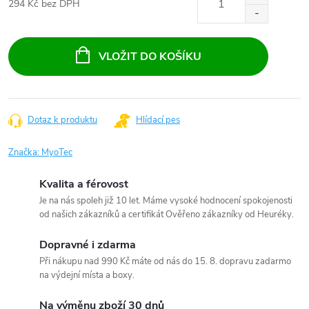
294 Kč bez DPH
Měrná
cena:
VLOŽIT DO KOŠÍKU
Dotaz k produktu
Hlídací pes
Značka:
MyoTec
Kvalita a férovost
Je na nás spoleh již 10 let. Máme vysoké hodnocení spokojenosti
od našich zákazníků a certifikát Ověřeno zákazníky od Heuréky.
Dopravné i zdarma
Při nákupu nad 990 Kč máte od nás do 15. 8. dopravu zadarmo
na výdejní místa a boxy.
Na výměnu zboží 30 dnů