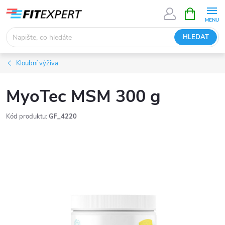
Přejít
NÁKUPNÍ
KOŠÍK
na
obsah
HLEDAT
Kloubní výživa
MyoTec MSM 300 g
Kód produktu:
GF_4220