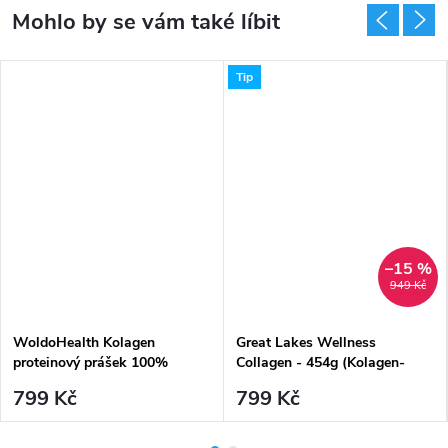
Tip
–15 %
DARMA
949 Kč
WoldoHealth Kolagen
Great Lakes Wellness
proteinový prášek 100%
Collagen - 454g (Kolagen-
hovězí kolagen - z pastvy
hydrolyzát)
799 Kč
799 Kč
500g