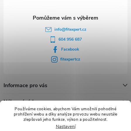
í
info
@
fitexpert.cz
604 956 687
Facebook
fitexpertcz
Informace pro vás
Nákupní rádce
Používáme cookies, abychom Vám umožnili pohodlné
prohlížení webu a díky analýze provozu webu neustále
Novinky
zlepšovali jeho funkce, výkon a použitelnost.
Nastavení