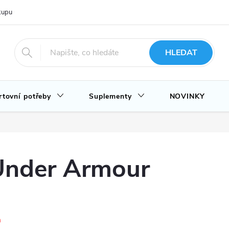
upu u nás
Hodnocení obchodu
Novinky
Blog
HLEDAT
rtovní potřeby
Suplementy
NOVINKY
Under Armour
a