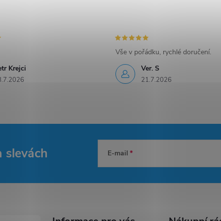
Vše v pořádku, rychlé doručení.
tr Krejci
Ver. S
8.7.2026
21.7.2026
a slevách
E-mail