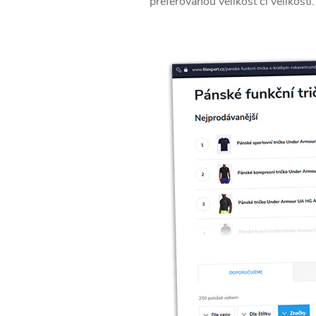
preferovanou velikost či velikosti.