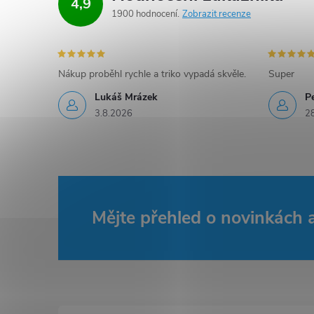
4,9
1900 hodnocení
Zobrazit recenze
Nákup proběhl rychle a triko vypadá skvěle.
Super
Lukáš Mrázek
Pe
3.8.2026
2
Mějte přehled o novinkách
Z
á
p