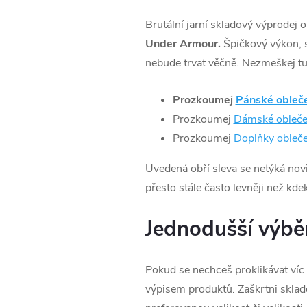
Brutální jarní skladový výprodej 
Under Armour.
Špičkový výkon, s
nebude trvat věčně. Nezmeškej tu
Prozkoumej
Pánské obleč
Prozkoumej
Dámské obleče
Prozkoumej
Doplňky obleče
Uvedená obří sleva se netýká novi
přesto stále často levněji než kdek
Jednodušší výběr
Pokud se nechceš proklikávat ví
výpisem produktů. Zaškrtni sklad