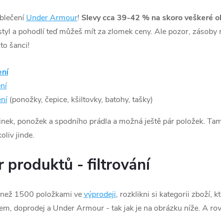
oblečení
Under Armour
!
Slevy cca 39-42 % na skoro veškeré ob
tyl a pohodlí teď můžeš mít za zlomek ceny. Ale pozor, zásoby r
to šanci!
ení
ní
ní
(ponožky, čepice, kšiltovky, batohy, tašky)
nek, ponožek a spodního prádla a možná ještě pár položek. Tam s
oliv jinde.
 produktů - filtrování
c než 1500 položkami ve
výprodeji
, rozklikni si kategorii zboží, k
em, doprodej a Under Armour - tak jak je na obrázku níže. A ro