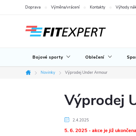
Přejít
Doprava
Výměna/vrácení
Kontakty
Výhody nák
na
obsah
Bojové sporty
Oblečení
Spo
Novinky
Výprodej Under Armour
Domů
Výprodej 
2.4.2025
5. 6. 2025 - akce je již ukončen