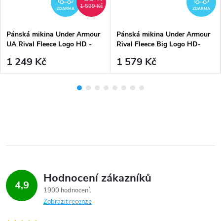
1 599 Kč
ZDARMA
ZDARMA
Pánská mikina Under Armour
Pánská mikina Under Armour
UA Rival Fleece Logo HD -
Rival Fleece Big Logo HD-
navy
NVY - Navy tmavě modrá
1 249 Kč
1 579 Kč
Hodnocení zákazníků
4,9
1900 hodnocení
Zobrazit recenze