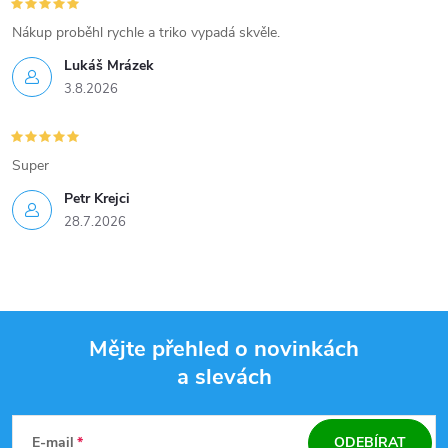
Nákup proběhl rychle a triko vypadá skvěle.
Lukáš Mrázek
3.8.2026
Super
Petr Krejci
28.7.2026
Mějte přehled o novinkách
a slevách
Z
á
E-mail
ODEBÍRAT