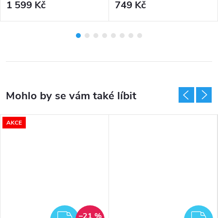
1 599 Kč
749 Kč
AKCE
–21 %
DARMA
ZDARMA
Z