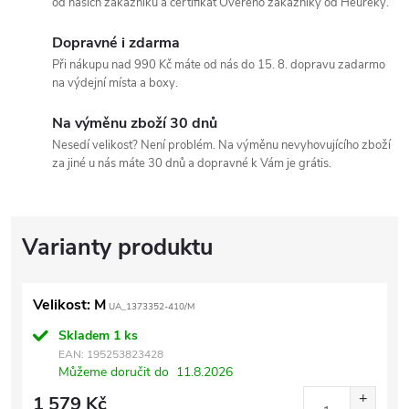
od našich zákazníků a certifikát Ověřeno zákazníky od Heuréky.
Dopravné i zdarma
Při nákupu nad 990 Kč máte od nás do 15. 8. dopravu zadarmo
na výdejní místa a boxy.
Na výměnu zboží 30 dnů
Nesedí velikost? Není problém. Na výměnu nevyhovujícího zboží
za jiné u nás máte 30 dnů a dopravné k Vám je grátis.
Velikost: M
UA_1373352-410/M
Skladem
1 ks
EAN:
195253823428
Můžeme doručit do
11.8.2026
1 579 Kč