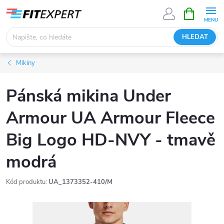
Přejít
NÁKUPNÍ
KOŠÍK
na
obsah
HLEDAT
Mikiny
Pánská mikina Under
Armour UA Armour Fleece
Big Logo HD-NVY - tmavě
modrá
Kód produktu:
UA_1373352-410/M