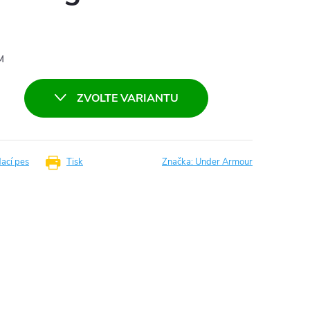
M
ZVOLTE VARIANTU
dací pes
Tisk
Značka:
Under Armour