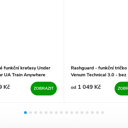
é funkční kraťasy Under
Rashguard - funkční tričko
r UA Train Anywhere
Venum Technical 3.0 - bez
s-BLU modré
rukávů - Night Blue
9 Kč
1 049 Kč
od
ZOBRAZIT
ZOBR