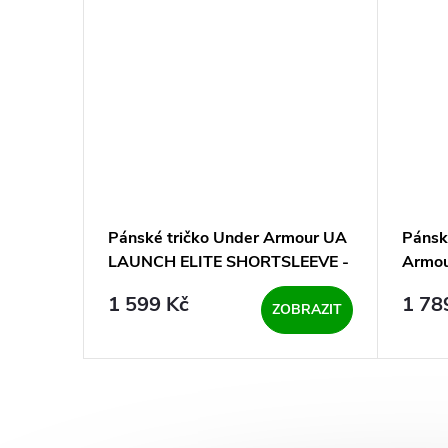
 Under
Pánské tričko Under Armour UA
Pánsk
en
LAUNCH ELITE SHORTSLEEVE -
Armou
ré
zelenomodré
Short
1 599 Kč
1 78
BRAZIT
ZOBRAZIT