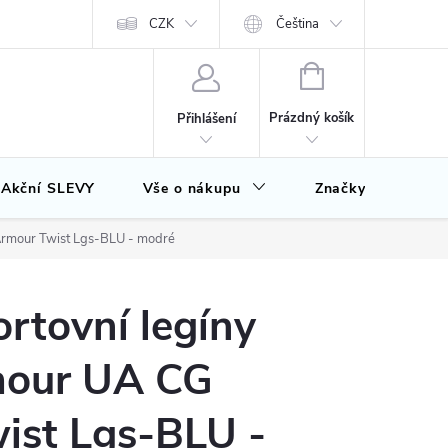
CZK
Čeština
NÁKUPNÍ
KOŠÍK
Prázdný košík
Přihlášení
Akční SLEVY
Vše o nákupu
Značky
Armour Twist Lgs-BLU - modré
rtovní legíny
mour UA CG
ist Lgs-BLU -