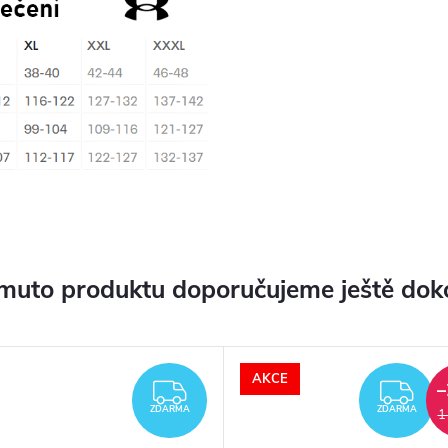
muto produktu doporučujeme ještě dok
AKCE
–
ZDARMA
ZD
ZDARMA
ZDARMA
1