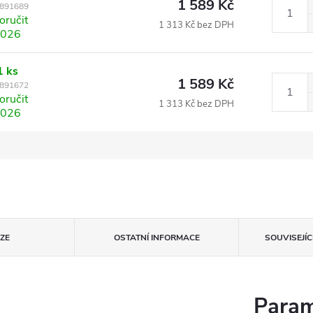
1 589 Kč
891689
ručit
1 313 Kč bez DPH
2026
1 ks
1 589 Kč
891672
ručit
1 313 Kč bez DPH
2026
ZE
OSTATNÍ INFORMACE
SOUVISEJÍ
Param