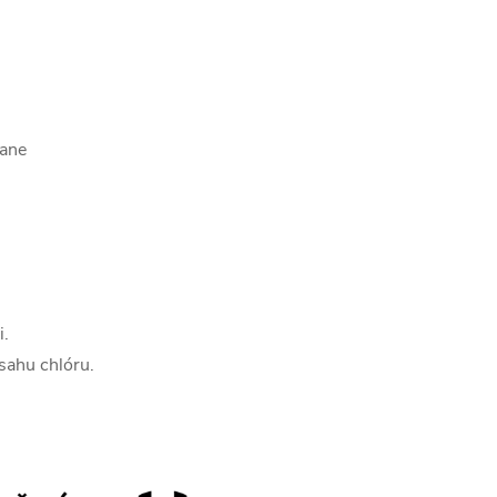
tane
i.
sahu chlóru.