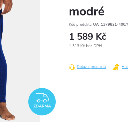
modré
Kód produktu:
UA_1379821-400/
1 589 Kč
1 313 Kč bez DPH
Měrná
cena:
Dotaz k produktu
Hlí
ZDARMA
ZDARMA