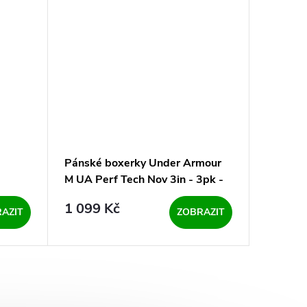
Pánské boxerky Under Armour
Krátké
M UA Perf Tech Nov 3in - 3pk -
Zenith A
bl-mix (3 kusy)
Blue mo
1 099 Kč
1 7
od
AZIT
ZOBRAZIT