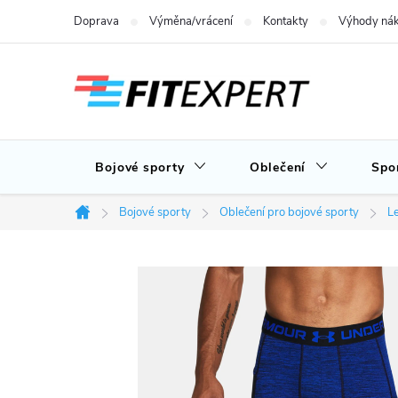
Přejít
Doprava
Výměna/vrácení
Kontakty
Výhody nák
na
obsah
Bojové sporty
Oblečení
Spo
Bojové sporty
Oblečení pro bojové sporty
L
Domů