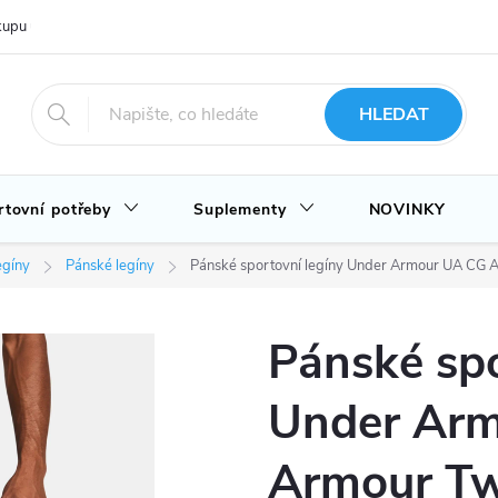
upu u nás
Hodnocení obchodu
Novinky
Blog
HLEDAT
rtovní potřeby
Suplementy
NOVINKY
egíny
Pánské legíny
Pánské sportovní legíny Under Armour UA CG 
Pánské spo
Under Ar
Armour Tw