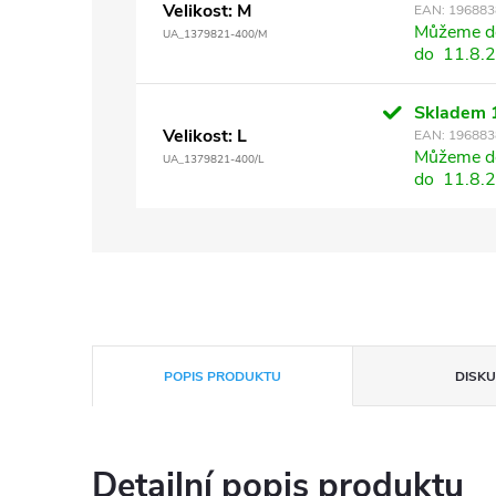
Velikost: M
EAN:
196883
Můžeme do
UA_1379821-400/M
do
11.8.
Skladem
Velikost: L
EAN:
196883
Můžeme do
UA_1379821-400/L
do
11.8.
POPIS PRODUKTU
DISKU
Detailní popis produktu