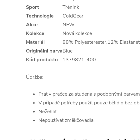
Sport
Trénink
Technologie
ColdGear
Akce
NEW
Kolekce
Nová kolekce
Materiál
88% Polyesterester,12% Elastane
Originálni barva
Blue
Kód produktu
1379821-400
Údržba:
Prát v pračce za studena s podobnými barvam
V případě potřeby použít pouze bělidlo bez ob
Nežehlit.
Nepoužívat změkčovadla.