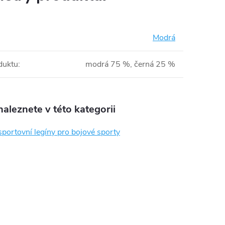
Modrá
duktu
:
modrá 75 %, černá 25 %
aleznete v této kategorii
portovní legíny pro bojové sporty