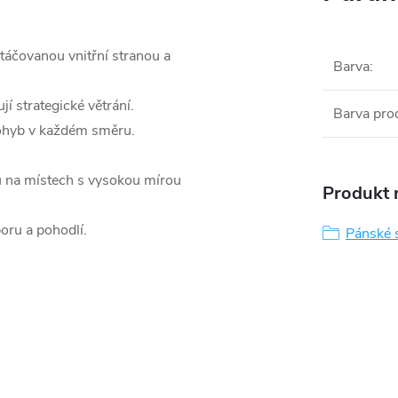
táčovanou vnitřní stranou a
Barva
:
jí strategické větrání.
Barva pro
ohyb v každém směru.
 na místech s vysokou mírou
Produkt n
oru a pohodlí.
Pánské s