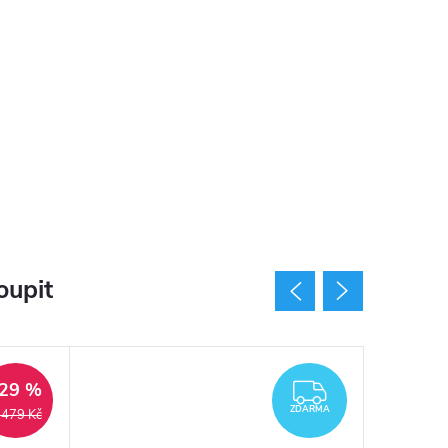
oupit
AKCE
29 %
ARMA
ZDARMA
ZDARMA
 479 Kč