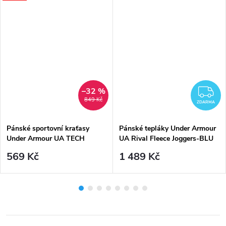
–32 %
Z
849 Kč
ZDARMA
Pánské sportovní kraťasy
Pánské tepláky Under Armour
Under Armour UA TECH
UA Rival Fleece Joggers-BLU
GRAPHIC SHORT-NVY -
tmavě modré
569 Kč
1 489 Kč
tmavě modré