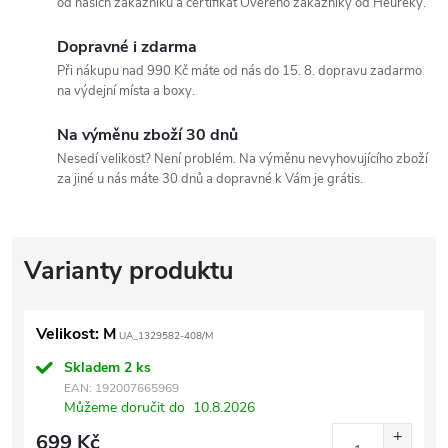
od našich zákazníků a certifikát Ověřeno zákazníky od Heuréky.
Dopravné i zdarma
Při nákupu nad 990 Kč máte od nás do 15. 8. dopravu zadarmo
na výdejní místa a boxy.
Na výměnu zboží 30 dnů
Nesedí velikost? Není problém. Na výměnu nevyhovujícího zboží
za jiné u nás máte 30 dnů a dopravné k Vám je grátis.
Velikost: M
UA_1329582-408/M
Skladem
2 ks
EAN:
192007665969
Můžeme doručit do
10.8.2026
699 Kč