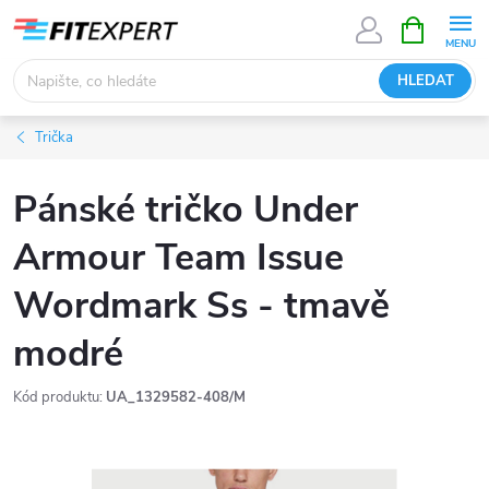
Přejít
NÁKUPNÍ
KOŠÍK
na
obsah
HLEDAT
Trička
Pánské tričko Under
Armour Team Issue
Wordmark Ss - tmavě
modré
Kód produktu:
UA_1329582-408/M