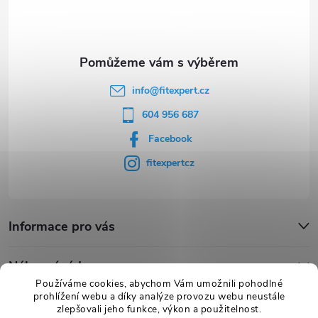
í
info
@
fitexpert.cz
604 956 687
Facebook
fitexpertcz
Informace pro vás
Nákupní rádce
Používáme cookies, abychom Vám umožnili pohodlné
prohlížení webu a díky analýze provozu webu neustále
Novinky
zlepšovali jeho funkce, výkon a použitelnost.