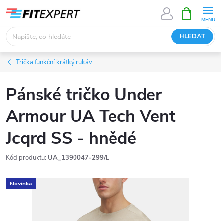
Přejít
NÁKUPNÍ
KOŠÍK
na
obsah
HLEDAT
Trička funkční krátký rukáv
Pánské tričko Under
Armour UA Tech Vent
Jcqrd SS - hnědé
Kód produktu:
UA_1390047-299/L
Novinka