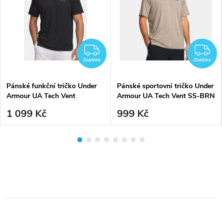
DARMA
ZDARMA
Z
ZDARMA
ZDARMA
Pánské funkční tričko Under
Pánské sportovní tričko Under
Armour UA Tech Vent
Armour UA Tech Vent SS-BRN
Jacquard SS-BLK - black
- hnědé
1 099 Kč
999 Kč