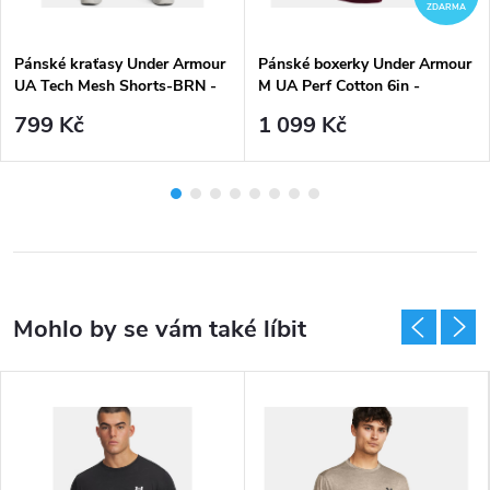
ZDARMA
Pánské kraťasy Under Armour
Pánské boxerky Under Armour
UA Tech Mesh Shorts-BRN -
M UA Perf Cotton 6in -
hnědé
maroon mix (3 kusy)
799 Kč
1 099 Kč