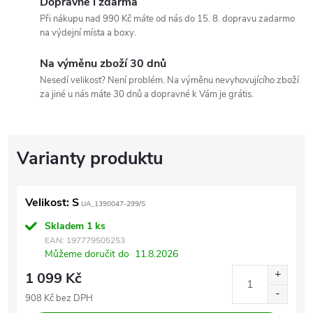
Dopravné i zdarma
Při nákupu nad 990 Kč máte od nás do 15. 8. dopravu zadarmo
na výdejní místa a boxy.
Na výměnu zboží 30 dnů
Nesedí velikost? Není problém. Na výměnu nevyhovujícího zboží
za jiné u nás máte 30 dnů a dopravné k Vám je grátis.
Velikost: S
UA_1390047-299/S
Skladem
1 ks
EAN:
197779505253
Můžeme doručit do
11.8.2026
1 099 Kč
908 Kč bez DPH