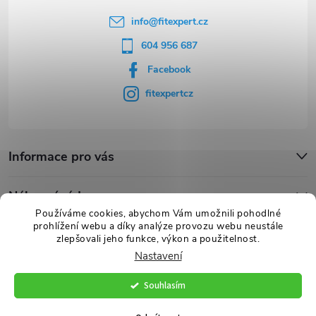
info
@
fitexpert.cz
604 956 687
Facebook
fitexpertcz
Informace pro vás
Nákupní rádce
Používáme cookies, abychom Vám umožnili pohodlné
prohlížení webu a díky analýze provozu webu neustále
Novinky
zlepšovali jeho funkce, výkon a použitelnost.
Nastavení
Souhlasím
Copyright 2026
FITexpert.cz
. Všechna práva vyhrazena.
Vytvořil Shoptet Premium