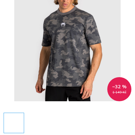
–32 %
1 149 Kč