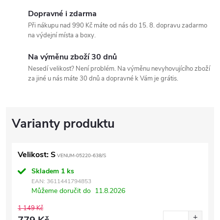
Dopravné i zdarma
Při nákupu nad 990 Kč máte od nás do 15. 8. dopravu zadarmo
na výdejní místa a boxy.
Na výměnu zboží 30 dnů
Nesedí velikost? Není problém. Na výměnu nevyhovujícího zboží
za jiné u nás máte 30 dnů a dopravné k Vám je grátis.
Velikost: S
VENUM-05220-638/S
Skladem
1 ks
EAN:
3611441794853
Můžeme doručit do
11.8.2026
1 149 Kč