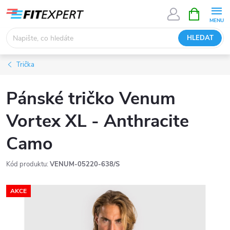
Přejít
NÁKUPNÍ
KOŠÍK
na
obsah
HLEDAT
Trička
Pánské tričko Venum
Vortex XL - Anthracite
Camo
Kód produktu:
VENUM-05220-638/S
AKCE