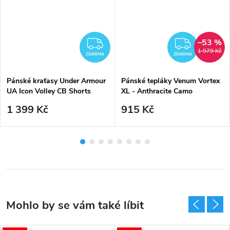
–53 %
DARMA
ZDARMA
ZDAR
1 979 Kč
ZDARMA
ZDARMA
Pánské kraťasy Under Armour
Pánské tepláky Venum Vortex
UA Icon Volley CB Shorts
XL - Anthracite Camo
1 399 Kč
915 Kč