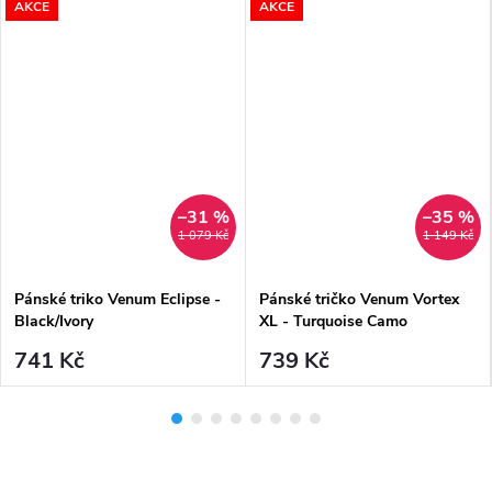
AKCE
AKCE
–31 %
–35 %
DARMA
1 079 Kč
1 149 Kč
Pánské triko Venum Eclipse -
Pánské tričko Venum Vortex
Black/Ivory
XL - Turquoise Camo
741 Kč
739 Kč