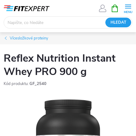
Přejít
NÁKUPNÍ
KOŠÍK
na
obsah
HLEDAT
Vícesložkové proteiny
Reflex Nutrition Instant
Whey PRO 900 g
Kód produktu:
GF_2540