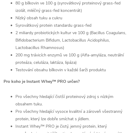
80 g bílkovin ve 100 g (syrovátkový proteinový grass-fed
izolát, mléčný grass-fed koncentrát)
Nízký obsah tuku a cukru
Syrovátkový protein standardu grass-fed
2 miliardy probiotických kultur ve 100 g (Bacillus Coagulans,
Bifidobacterium Bifidum, Lactobacillus Acidophilus,
Lactobacillus Rhamnosus)
200 mg trávicích enzymů ve 100 g (Alfa-amyláza, neutrální
proteáza, celuláza, laktáza, lipáza)
Testování obsahu bílkovin v každé šarži produktu
Pro koho je Instant Whey™ PRO určen?
Pro všechny hledající čistší proteinový zdroj s nízkým
obsahem tuku.
Pro všechny hledající vysoce kvalitní a zároveň všestranný
protein, který lze dobře smíchat s jídlem.
Instant Whey™ PRO je čistý, jemný protein, který