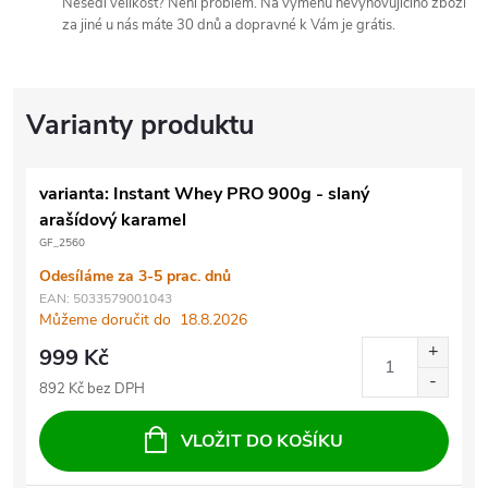
Nesedí velikost? Není problém. Na výměnu nevyhovujícího zboží
za jiné u nás máte 30 dnů a dopravné k Vám je grátis.
varianta: Instant Whey PRO 900g - slaný
arašídový karamel
GF_2560
Odesíláme za 3-5 prac. dnů
EAN:
5033579001043
Můžeme doručit do
18.8.2026
999 Kč
892 Kč bez DPH
VLOŽIT DO KOŠÍKU