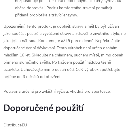
nezpůsobuje pocit těžkosti nebo nadýmání, který syrovátku
občas doprovází. Pocitu komfortního trávení pomáhají
přidaná probiotika a trávící enzymy.
Upozornění:
Tento produkt je doplněk stravy a měl by být užíván
jako součást pestré a vyvážené stravy a zdravého životního stylu, ne
jako jejich náhrada. Konzumujte až tři porce denně. Nepřekračujte
doporučené denní dávkování. Tento výrobek není určen osobám
mladším 16 let. Skladujte na chladném, suchém místě, mimo dosah
přímého slunečního světla. Po každém použití nádobu těsně
uzavřete. Uchovávejte mimo dosah dětí. Celý výrobek spotřebujte
nejlépe do 3 měsíců od otevření.
Potravina určená pro zvláštní výživu, vhodná pro sportovce.
Doporučené použití
Distribuce
EU