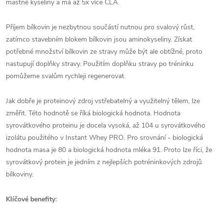
mastné kyseliny a má až 5x více CLA.
Příjem bílkovin je nezbytnou součástí nutnou pro svalový růst,
zatímco stavebním blokem bílkovin jsou aminokyseliny. Získat
potřebné množství bílkovin ze stravy může být ale obtížné, proto
nastupují doplňky stravy. Použitím doplňku stravy po tréninku
pomůžeme svalům rychleji regenerovat.
Jak dobře je proteinový zdroj vstřebatelný a využitelný tělem, lze
změřit. Této hodnotě se říká biologická hodnota. Hodnota
syrovátkového proteinu je docela vysoká, až 104 u syrovátkového
izolátu použitého v Instant Whey PRO. Pro srovnání - biologická
hodnota masa je 80 a biologická hodnota mléka 91. Proto lze říci, že
syrovátkový protein je jedním z nejlepších potréninkových zdrojů
bílkoviny.
Klíčové benefity: