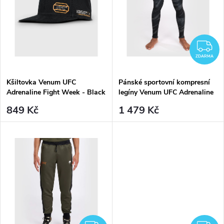
u
k
k
t
t
Z
ů
ZDARMA
ů
Kšiltovka Venum UFC
Pánské sportovní kompresní
Adrenaline Fight Week - Black
legíny Venum UFC Adrenaline
černá
Fight Week Performance -
849 Kč
1 479 Kč
Urban Camo