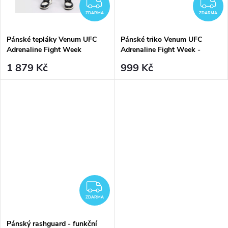
ZDARMA
Z
ZDARMA
ZDARMA
Pánské tepláky Venum UFC
Pánské triko Venum UFC
Adrenaline Fight Week
Adrenaline Fight Week -
Performance Pants -
dlouhé rukávy - Khaki
1 879 Kč
999 Kč
Khaki/Bronze
ZDARMA
ZDARMA
Pánský rashguard - funkční