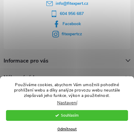
info
@
fitexpert.cz
604 956 687
Facebook
fitexpertcz
Informace pro vás
Nákupní rádce
Používáme cookies, abychom Vám umožnili pohodlné
prohlížení webu a díky analýze provozu webu neustále
Novinky
zlepšovali jeho funkce, výkon a použitelnost.
Nastavení
Souhlasím
Copyright 2026
FITexpert.cz
. Všechna práva vyhrazena.
Vytvořil Shoptet Premium
Odmítnout