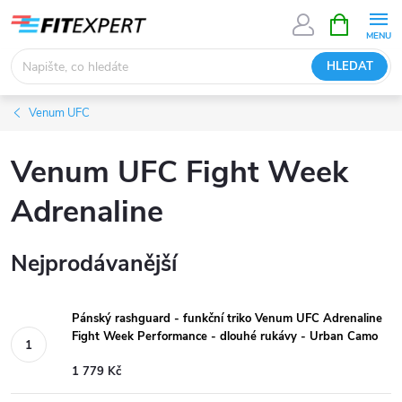
Přejít
NÁKUPNÍ
KOŠÍK
na
obsah
HLEDAT
Venum UFC
Venum UFC Fight Week
Adrenaline
Nejprodávanější
Pánský rashguard - funkční triko Venum UFC Adrenaline
Fight Week Performance - dlouhé rukávy - Urban Camo
1 779 Kč