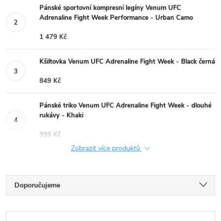
Pánské sportovní kompresní legíny Venum UFC
Adrenaline Fight Week Performance - Urban Camo
1 479 Kč
Kšiltovka Venum UFC Adrenaline Fight Week - Black černá
849 Kč
Pánské triko Venum UFC Adrenaline Fight Week - dlouhé
rukávy - Khaki
999 Kč
Zobrazit více produktů
Ř
Doporučujeme
a
Nejlevnější