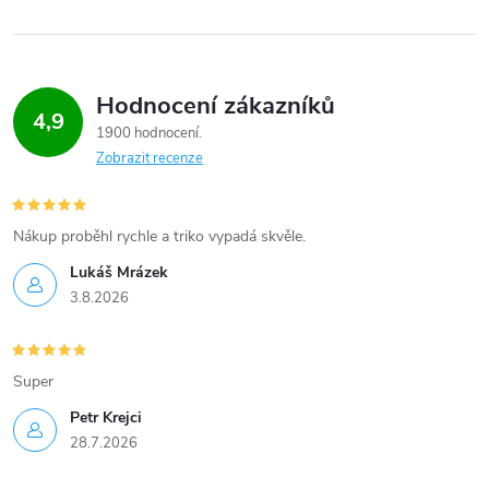
p
r
v
Hodnocení zákazníků
4,9
k
1900 hodnocení
Zobrazit recenze
y
v
Nákup proběhl rychle a triko vypadá skvěle.
ý
Lukáš Mrázek
p
3.8.2026
i
Super
s
Petr Krejci
u
28.7.2026