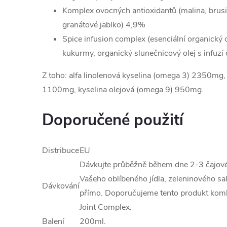
Komplex ovocných antioxidantů (malina, brusi
granátové jablko) 4,9%
Spice infusion complex (esenciální organický ol
kukurmy, organický slunečnicový olej s infuzí
Z toho: alfa linolenová kyselina (omega 3) 2350mg,
1100mg, kyselina olejová (omega 9) 950mg.
Doporučené použití
Distribuce
EU
Dávkujte průběžně během dne 2-3 čajové 
Vašeho oblíbeného jídla, zeleninového sal
Dávkování
přímo. Doporučujeme tento produkt komb
Joint Complex.
Balení
200ml.