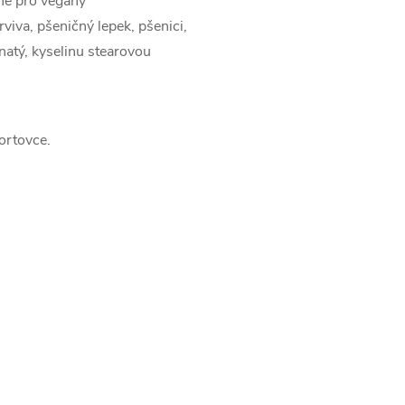
né pro vegany
iva, pšeničný lepek, pšenici,
čnatý, kyselinu stearovou
ortovce.