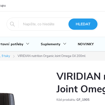
upu u nás
Hodnocení obchodu
Novinky
Blog
HLEDAT
rtovní potřeby
Suplementy
NOVINKY
, 9 tuky
VIRIDIAN nutrition Organic Joint Omega Oil 200ml.
VIRIDIAN n
Joint Omeg
Kód produktu:
GF_1905