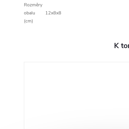
Rozměry
obalu
12x8x8
(cm)
K to