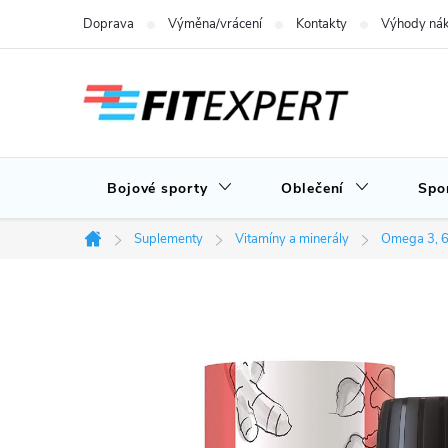
Přejít
Doprava
Výměna/vrácení
Kontakty
Výhody nák
na
obsah
Bojové sporty
Oblečení
Spo
Suplementy
Vitamíny a minerály
Omega 3, 6
Domů