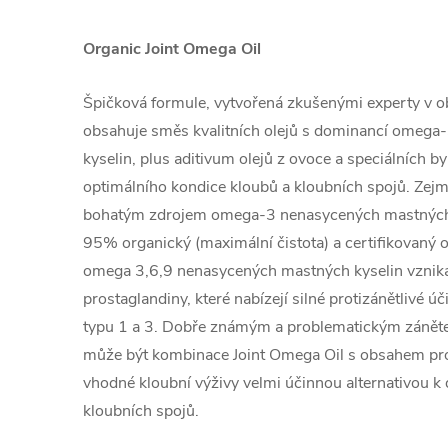
Organic Joint Omega Oil
Špičková formule, vytvořená zkušenými experty v ob
obsahuje směs kvalitních olejů s dominancí omeg
kyselin, plus aditivum olejů z ovoce a speciálních 
optimálního kondice kloubů a kloubních spojů. Zejm
bohatým zdrojem omega-3 nenasycených mastných kys
95% organický (maximální čistota) a certifikovaný o
omega 3,6,9 nenasycených mastných kyselin vznika
prostaglandiny, které nabízejí silné protizánětlivé 
typu 1 a 3. Dobře známým a problematickým zánětem 
může být kombinace Joint Omega Oil s obsahem pro
vhodné kloubní výživy velmi účinnou alternativou k
kloubních spojů.