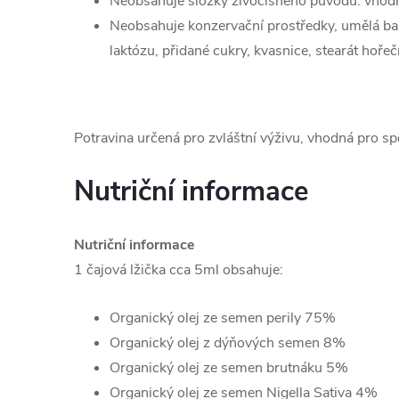
Neobsahuje složky živočišného původu: vhod
Neobsahuje konzervační prostředky, umělá barv
laktózu, přidané cukry, kvasnice, stearát hoře
Potravina určená pro zvláštní výživu, vhodná pro sp
Nutriční informace
Nutriční informace
1 čajová lžička cca 5ml obsahuje:
Organický olej ze semen perily 75%
Organický olej z dýňových semen 8%
Organický olej ze semen brutnáku 5%
Organický olej ze semen Nigella Sativa 4%