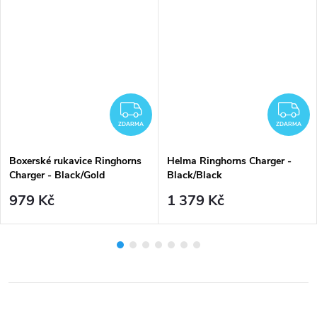
ZDARMA
Z
ZDARMA
ZDARMA
Boxerské rukavice Ringhorns
Helma Ringhorns Charger -
Charger - Black/Gold
Black/Black
979 Kč
1 379 Kč