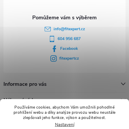
í
info
@
fitexpert.cz
604 956 687
Facebook
fitexpertcz
Informace pro vás
Nákupní rádce
Používáme cookies, abychom Vám umožnili pohodlné
prohlížení webu a díky analýze provozu webu neustále
Novinky
zlepšovali jeho funkce, výkon a použitelnost.
Nastavení