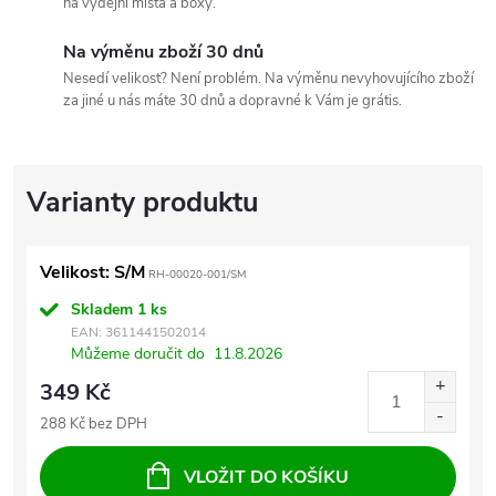
na výdejní místa a boxy.
Na výměnu zboží 30 dnů
Nesedí velikost? Není problém. Na výměnu nevyhovujícího zboží
za jiné u nás máte 30 dnů a dopravné k Vám je grátis.
Velikost: S/M
RH-00020-001/SM
Skladem
1 ks
EAN:
3611441502014
Můžeme doručit do
11.8.2026
349 Kč
288 Kč bez DPH
VLOŽIT DO KOŠÍKU