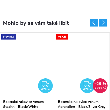
Novinka
AKCE
–29 %
MA
ZDARMA
ZDAR
2 069 Kč
ZDARMA
ZDARMA
Boxerské rukavice Venum
Boxerské rukavice Venum
Stealth - Black/White
Adrenaline - Black/Silver Grey