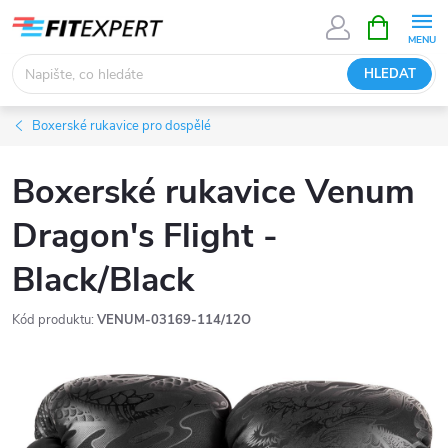
Přejít
NÁKUPNÍ
KOŠÍK
na
obsah
HLEDAT
Boxerské rukavice pro dospělé
Boxerské rukavice Venum
Dragon's Flight -
Black/Black
Kód produktu:
VENUM-03169-114/12O