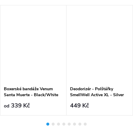
DARMA
Boxerské bandáže Venum
Deodorizér - Polštářky
Santa Muerte - Black/White
SmellWell Active XL - Silver
Grey (2ks)
339 Kč
449 Kč
od