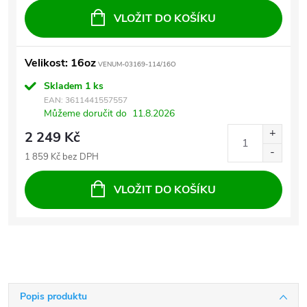
VLOŽIT DO KOŠÍKU
Velikost: 16oz
VENUM-03169-114/16O
Skladem
1 ks
EAN:
3611441557557
Můžeme doručit do
11.8.2026
2 249 Kč
1 859 Kč bez DPH
VLOŽIT DO KOŠÍKU
Popis produktu