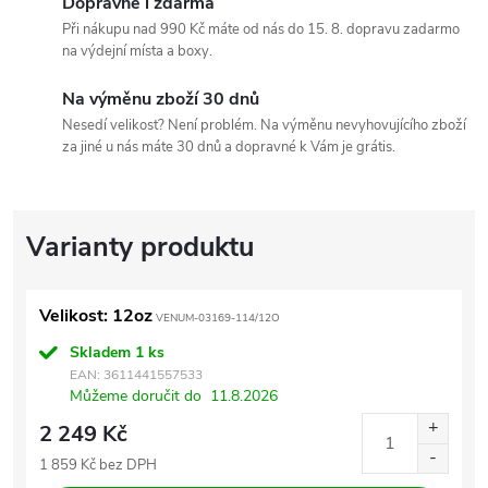
Dopravné i zdarma
Při nákupu nad 990 Kč máte od nás do 15. 8. dopravu zadarmo
na výdejní místa a boxy.
Na výměnu zboží 30 dnů
Nesedí velikost? Není problém. Na výměnu nevyhovujícího zboží
za jiné u nás máte 30 dnů a dopravné k Vám je grátis.
Velikost: 12oz
VENUM-03169-114/12O
Skladem
1 ks
EAN:
3611441557533
Můžeme doručit do
11.8.2026
2 249 Kč
1 859 Kč bez DPH