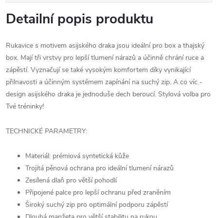
Detailní popis produktu
Rukavice s motivem asijského draka jsou ideální pro box a thajský
box. Mají tři vrstvy pro lepší tlumení nárazů a účinně chrání ruce a
zápěstí. Vyznačují se také vysokým komfortem díky vynikající
přilnavosti a účinným systémem zapínání na suchý zip. A co víc -
design asijského draka je jednoduše dech beroucí. Stylová volba pro
Tvé tréninky!
TECHNICKÉ PARAMETRY:
Materiál: prémiová syntetická kůže
Trojitá pěnová ochrana pro ideální tlumení nárazů
Zesílená dlaň pro větší pohodlí
Připojené palce pro lepší ochranu před zraněním
Široký suchý zip pro optimální podporu zápěstí
Dlouhá manžeta pro větší stabilitu na rukou