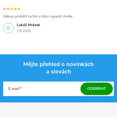
Nákup proběhl rychle a triko vypadá skvěle.
Lukáš Mrázek
3.8.2026
Mějte přehled o novinkách
a slevách
Z
á
E-mail
ODEBÍRAT
p
a