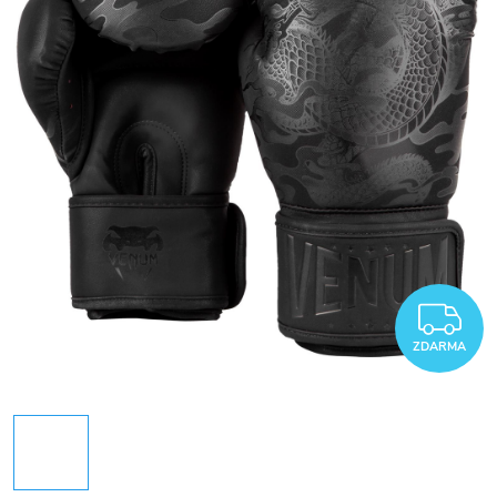
Z
ZDARMA