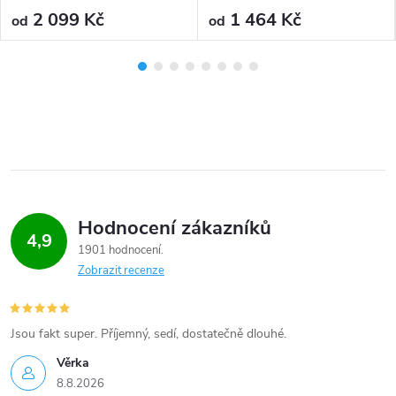
2 099 Kč
1 464 Kč
od
od
Hodnocení zákazníků
4,9
1901 hodnocení
Zobrazit recenze
Jsou fakt super. Příjemný, sedí, dostatečně dlouhé.
Věrka
8.8.2026