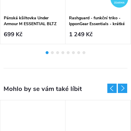
ZDARMA
Pánská kšiltovka Under
Rashguard - funkční triko -
Armour M ESSENTIAL BLTZ
IpponGear Essentials - krátké
ADJ - černá
rukávy - Black černý
699 Kč
1 249 Kč