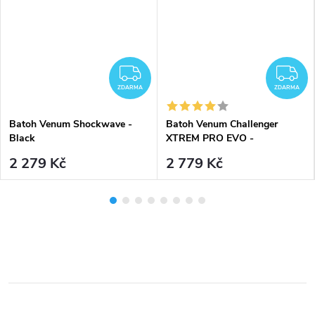
DARMA
ZDARMA
Z
ZDARMA
ZDARMA
Batoh Venum Shockwave -
Batoh Venum Challenger
Black
XTREM PRO EVO -
Black/White
2 279 Kč
2 779 Kč