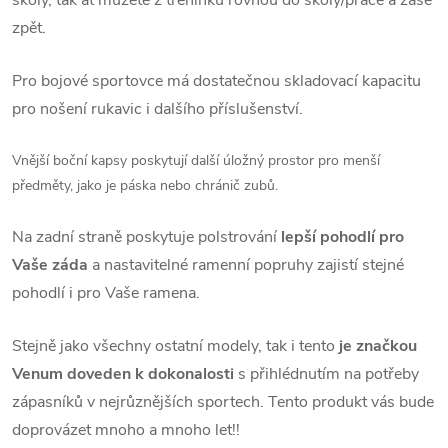
školy, tak ať můžete z tréninku rovnou do školy/práce a zase
zpět.
Pro bojové sportovce má dostatečnou skladovací kapacitu
pro nošení rukavic i dalšího příslušenství.
Vnější boční kapsy poskytují další úložný prostor pro menší
předměty, jako je páska nebo chránič zubů.
Na zadní straně poskytuje polstrování
lepší pohodlí pro
Vaše záda
a nastavitelné ramenní popruhy zajistí stejné
pohodlí i pro Vaše ramena.
Stejně jako všechny ostatní modely, tak i tento
je značkou
Venum doveden k dokonalosti
s přihlédnutím na potřeby
zápasníků v nejrůznějších sportech. Tento produkt vás bude
doprovázet mnoho a mnoho let!!