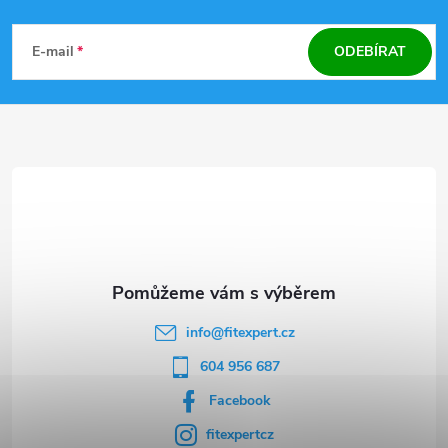
Z
á
E-mail
ODEBÍRAT
p
a
t
í
info
@
fitexpert.cz
604 956 687
Facebook
fitexpertcz