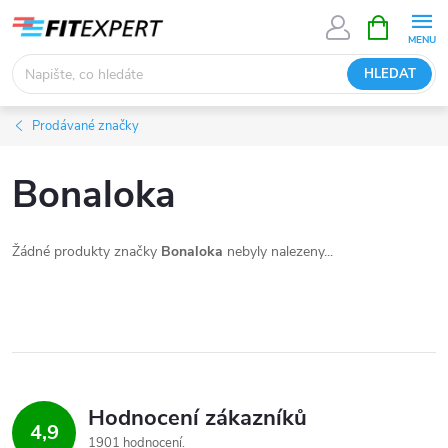
Přejít
NÁKUPNÍ
KOŠÍK
na
obsah
HLEDAT
Prodávané značky
Bonaloka
Žádné produkty značky
Bonaloka
nebyly nalezeny...
Hodnocení zákazníků
4,9
1901 hodnocení