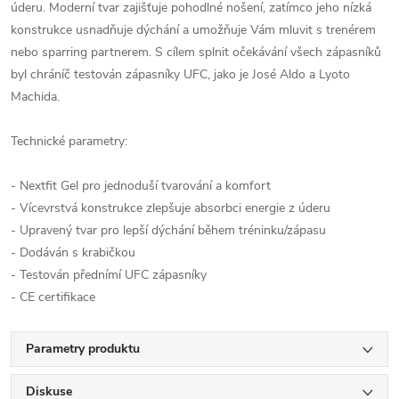
úderu. Moderní tvar zajišťuje pohodlné nošení, zatímco jeho nízká
konstrukce usnadňuje dýchání a umožňuje Vám mluvit s trenérem
nebo sparring partnerem. S cílem splnit očekávání všech zápasníků
byl chráníč testován zápasníky UFC, jako je José Aldo a Lyoto
Machida.
Technické parametry:
- Nextfit Gel pro jednoduší tvarování a komfort
- Vícevrstvá konstrukce zlepšuje absorbci energie z úderu
- Upravený tvar pro lepší dýchání během tréninku/zápasu
- Dodáván s krabičkou
- Testován přednímí UFC zápasníky
- CE certifikace
Parametry produktu
Diskuse