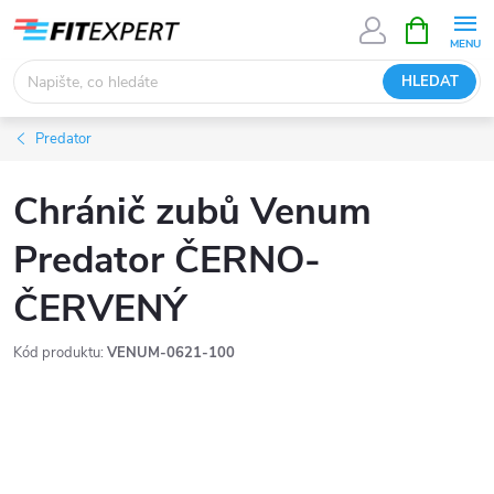
Přejít
NÁKUPNÍ
KOŠÍK
na
obsah
HLEDAT
Predator
Chránič zubů Venum
Predator ČERNO-
ČERVENÝ
Kód produktu:
VENUM-0621-100