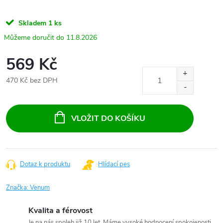
Skladem
1 ks
11.8.2026
569 Kč
470 Kč bez DPH
Měrná
cena:
VLOŽIT DO KOŠÍKU
Dotaz k produktu
Hlídací pes
Značka:
Venum
Kvalita a férovost
Je na nás spoleh již 10 let. Máme vysoké hodnocení spokojenosti