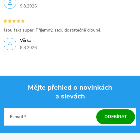
9.8.2026
Jsou fakt super. Příjemný, sedí, dostatečně dlouhé.
Věrka
8.8.2026
Mějte přehled o novinkách
a slevách
Z
á
E-mail
ODEBÍRAT
p