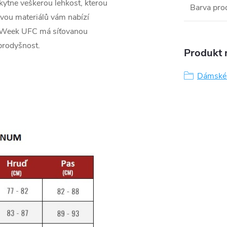
kytne veškerou lehkost, kterou
Barva pro
 dvou materiálů vám nabízí
t Week UFC má síťovanou
 prodyšnost.
Produkt n
Dámské 