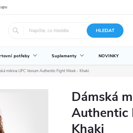
upu u nás
Hodnocení obchodu
Novinky
Blog
HLEDAT
rtovní potřeby
Suplementy
NOVINKY
ká mikina UFC Venum Authentic Fight Week - Khaki
Dámská m
Authentic 
Khaki