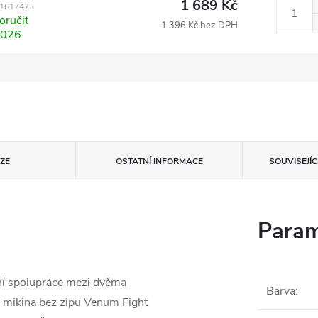
1 689 Kč
1617473
ručit
1 396 Kč bez DPH
2026
ZE
OSTATNÍ INFORMACE
SOUVISEJÍ
Param
ní spolupráce mezi dvěma
Barva
:
mikina bez zipu Venum Fight