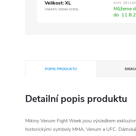
Velikost: XL
EAN:
361144
Můžeme do
VNMUFC-00040-015/XL
do
11.8.
POPIS PRODUKTU
DISKU
Detailní popis produktu
Mikiny Venum Fight Week jsou výsledkem exkluziv
historickými symboly MMA, Venum a UFC. Dámská 