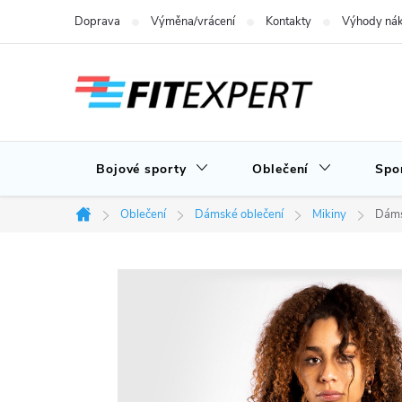
Přejít
Doprava
Výměna/vrácení
Kontakty
Výhody nák
na
obsah
Bojové sporty
Oblečení
Spo
Oblečení
Dámské oblečení
Mikiny
Dáms
Domů