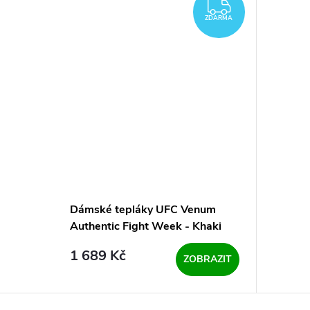
ZDARMA
ZDARMA
Dámské tepláky UFC Venum
Authentic Fight Week - Khaki
1 689 Kč
ZOBRAZIT