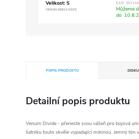
Velikost: S
EAN:
361144
Můžeme do
VENUM-05813-033/S
do
10.8.
POPIS PRODUKTU
DISKU
Detailní popis produktu
Venum Divide - přeneste svou vášeň pro bojová um
šatníku touto skvěle vypadající mikinou. Jemný tón 