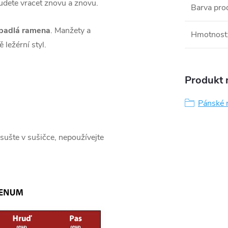
budete vracet znovu a znovu.
Barva pro
spadlá ramena
. Manžety a
Hmotnost
ležérní styl.
Produkt n
Pánské 
sušte v sušičce, nepoužívejte