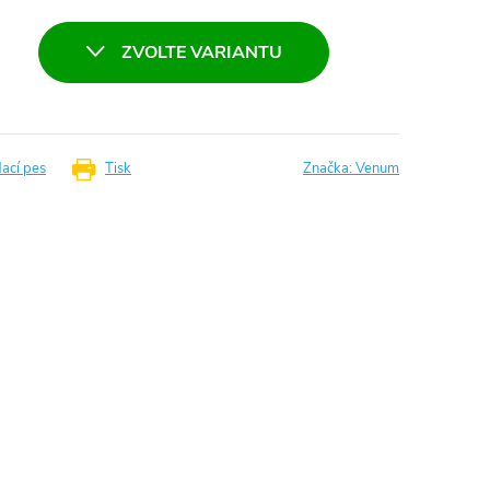
ZVOLTE VARIANTU
dací pes
Tisk
Značka:
Venum