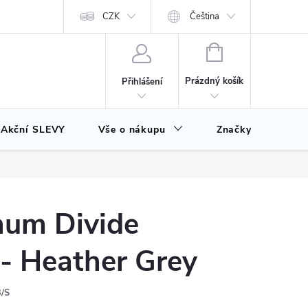
CZK
Čeština
NÁKUPNÍ
KOŠÍK
Prázdný košík
Přihlášení
Akční SLEVY
Vše o nákupu
Značky
num Divide
 - Heather Grey
/S