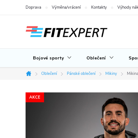
Přejít
Doprava
Výměna/vrácení
Kontakty
Výhody nák
na
obsah
Bojové sporty
Oblečení
Spo
Oblečení
Pánské oblečení
Mikiny
Mikin
Domů
AKCE