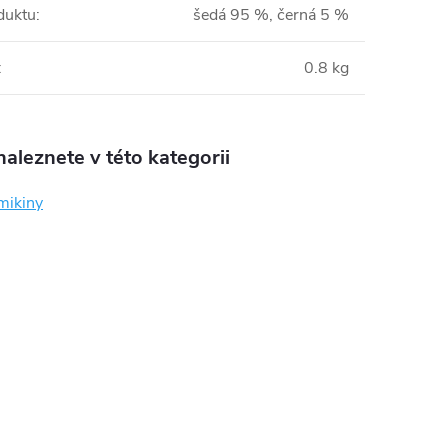
duktu
:
šedá 95 %, černá 5 %
:
0.8 kg
aleznete v této kategorii
mikiny