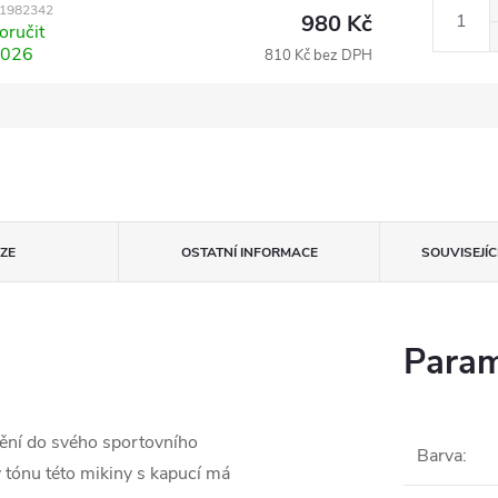
1982342
980 Kč
ručit
2026
810 Kč bez DPH
ZE
OSTATNÍ INFORMACE
SOUVISEJÍ
Param
ění do svého sportovního
Barva
:
v tónu této mikiny s kapucí má