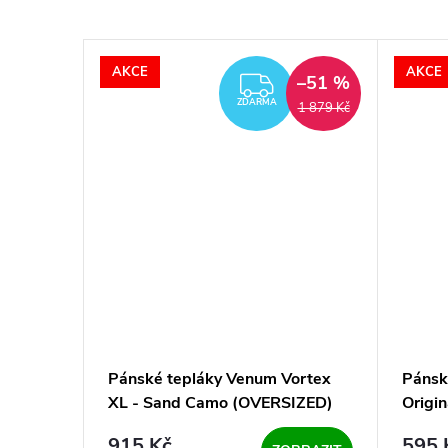
AKCE
AKCE
–51 %
ZDARMA
ZDARMA
1 879 Kč
our
Pánské tepláky Venum Vortex
Pánsk
- šedá
XL - Sand Camo (OVERSIZED)
Origin
915 Kč
595 