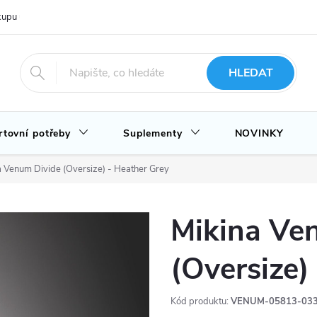
upu u nás
Hodnocení obchodu
Novinky
Blog
HLEDAT
rtovní potřeby
Suplementy
NOVINKY
a Venum Divide (Oversize) - Heather Grey
Mikina Ve
(Oversize)
Kód produktu:
VENUM-05813-033