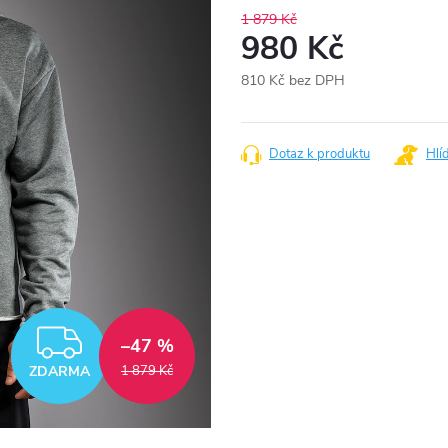
1 879 Kč
980 Kč
810 Kč bez DPH
Měrná
cena:
Dotaz k produktu
Hlí
ZDARMA
–47 %
ZDARMA
1 879 Kč