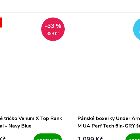
–33 %
899 Kč
é tričko Venum X Top Rank
Pánské boxerky Under Ar
al - Navy Blue
M UA Perf Tech 6in-GRY š
mix (3 kusy)
Kč
1 099 Kč