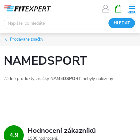
Přejít
NÁKUPNÍ
KOŠÍK
na
obsah
HLEDAT
Prodávané značky
NAMEDSPORT
Žádné produkty značky
NAMEDSPORT
nebyly nalezeny...
Hodnocení zákazníků
4,9
1900 hodnocení