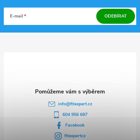
Z
á
E-mail
ODEBÍRAT
p
a
t
í
info
@
fitexpert.cz
604 956 687
Facebook
fitexpertcz