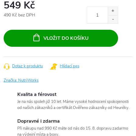
549 Kč
490 Kč bez DPH
Měrná
cena:
VLOŽIT DO KOŠÍKU
Dotaz k produktu
Hlídací pes
Značka:
NutriWorks
Kvalita a férovost
Je na nás spoleh již 10 let. Máme vysoké hodnocení spokojenosti
od našich zákazníků a certifikát Ověřeno zákazníky od Heuréky.
Dopravné i zdarma
Při nákupu nad 990 Kč máte od nás do 15. 8. dopravu zadarmo
na výdejní místa a boxy.