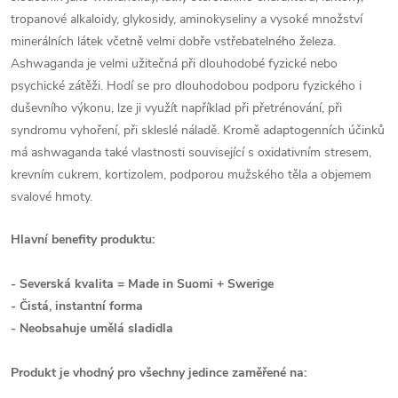
tropanové alkaloidy, glykosidy, aminokyseliny a vysoké množství
minerálních látek včetně velmi dobře vstřebatelného železa.
Ashwaganda je velmi užitečná při dlouhodobé fyzické nebo
psychické zátěži. Hodí se pro dlouhodobou podporu fyzického i
duševního výkonu, lze ji využít například při přetrénování, při
syndromu vyhoření, při skleslé náladě. Kromě adaptogenních účinků
má ashwaganda také vlastnosti související s oxidativním stresem,
krevním cukrem, kortizolem, podporou mužského těla a objemem
svalové hmoty.
Hlavní benefity produktu:
- Severská kvalita = Made in Suomi + Swerige
- Čistá, instantní forma
- Neobsahuje umělá sladidla
Produkt je vhodný pro všechny jedince zaměřené na: