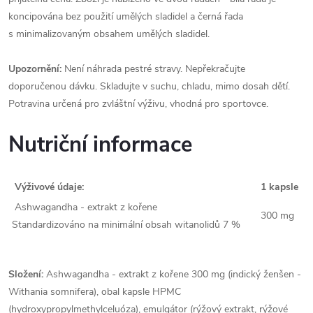
koncipována bez použití umělých sladidel a černá řada
s minimalizovaným obsahem umělých sladidel.
Upozornění:
Není náhrada pestré stravy. Nepřekračujte
doporučenou dávku. Skladujte v suchu, chladu, mimo dosah dětí.
Potravina určená pro zvláštní výživu, vhodná pro sportovce.
Nutriční informace
Výživové údaje:
1 kapsle
Ashwagandha - extrakt z kořene
300 mg
Standardizováno na minimální obsah witanolidů 7 %
Složení:
Ashwagandha - extrakt z kořene 300 mg (indický ženšen -
Withania somnifera), obal kapsle HPMC
(hydroxypropylmethylceluóza), emulgátor (rýžový extrakt, rýžové