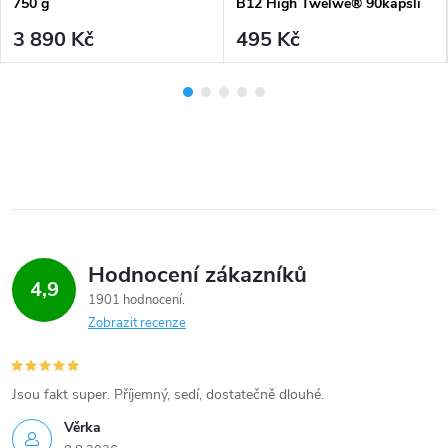
750 g
B12 High Twelwe® 90kapslí
3 890 Kč
495 Kč
Hodnocení zákazníků
4,9
1901 hodnocení
Zobrazit recenze
Jsou fakt super. Příjemný, sedí, dostatečně dlouhé.
Věrka