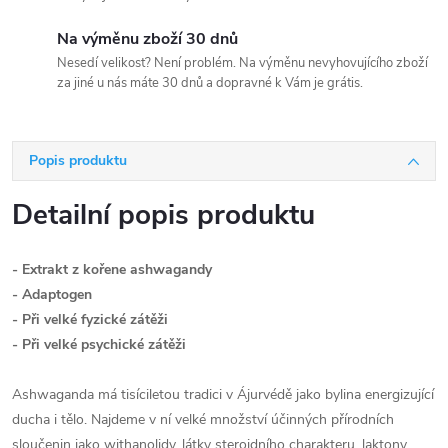
Na výměnu zboží 30 dnů
Nesedí velikost? Není problém. Na výměnu nevyhovujícího zboží
za jiné u nás máte 30 dnů a dopravné k Vám je grátis.
Popis produktu
Detailní popis produktu
- Extrakt z kořene ashwagandy
- Adaptogen
- Při velké fyzické zátěži
- Při velké psychické zátěži
Ashwaganda má tisíciletou tradici v Ájurvédě jako bylina energizující
ducha i tělo. Najdeme v ní velké množství účinných přírodních
sloučenin jako withanolidy, látky steroidního charakteru, laktony,