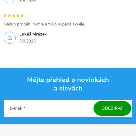
8.8.2026
Nákup proběhl rychle a triko vypadá skvěle.
Lukáš Mrázek
3.8.2026
Mějte přehled o novinkách
a slevách
Z
á
E-mail
ODEBÍRAT
p