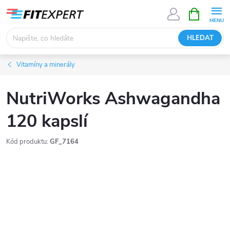
Přejít
NÁKUPNÍ
KOŠÍK
na
obsah
HLEDAT
Vitamíny a minerály
NutriWorks Ashwagandha
120 kapslí
Kód produktu:
GF_7164