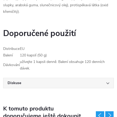
slupky, arabská guma, slunečnicový olej), protispékavá látka (oxid
křemičitý).
Doporučené použití
Distribuce
EU
Balení
120 kapslí (50 g)
užívejte 1 kapsli denně. Balení obsahuje 120 denních
Dávkování
dávek.
Diskuse
K tomuto produktu
doporučujeme ještě dokoupit