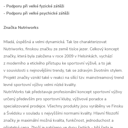
- Podporu při velké fyzické zátěži
- Podporu při velké psychické zátěži
Značka Nutriworks
Mladá, úspěšná a velmi dynamická. Tak lze charakterizovat
Nutriworks, finskou značku ze země tisíce jezer. Celkový koncept
značky, která byla založena v roce 2009 v Helsinkách, vychází
z moderního a etického přístupu ke sportovní výživě, a to jak
v souvislosti s nejnovějšími trendy, tak se zdravým životním stylem.
Projekt značky vznikl také v reakci na sílící tzv. mainstreamový trend
levné sportovní výživy velmi nízké kvality.
NutriWorks tak představuje profesionální koncept sportovní výživy
určený především pro sportovní kluby, výživové poradce a
specializované prodejce. Všechny produkty jsou vyráběny ve Finsku
a Švédsku v souladu s nejvyššími normami kvality. Hlavní filozofií
značky je maximální možná kvalita, funkčnost, jednoduchost a
přijatelná cena. Zboží je nabízeno ve dvou řadách - bílá řada je