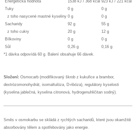
Energetická hodnota
1538 kJ / 368 kcal
923 kJ / 221 kcal
Tuky
0 g
0 g
z toho nasycené mastné kyseliny
0 g
0 g
Sacharidy
92 g
55 g
z toho cukry
20 g
12 g
Bílkoviny
0 g
0 g
Sůl
0,26 g
0,16 g
*1 dávka odpovídá 60 g. Balení obsahuje 66 dávek.
Složení:
Osmocarb (modifikovaný škrob z kukuřice a brambor,
dextrózomonohydrát, isomaltulóza, D-ribóza), regulátory kyselosti
(kyselina jablečná, kyselina citronová, hydrogenuhličitan sodný).
Směs v osmokarbu se skládá z rychlých sacharidů, které jsou okamžitě
absorbovány tělem a spotřebovány jako energie.