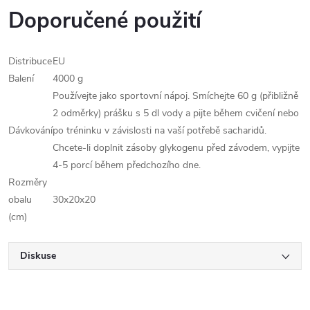
Doporučené použití
Distribuce
EU
Balení
4000 g
Používejte jako sportovní nápoj. Smíchejte 60 g (přibližně
2 odměrky) prášku s 5 dl vody a pijte během cvičení nebo
Dávkování
po tréninku v závislosti na vaší potřebě sacharidů.
Chcete-li doplnit zásoby glykogenu před závodem, vypijte
4-5 porcí během předchozího dne.
Rozměry
obalu
30x20x20
(cm)
Diskuse