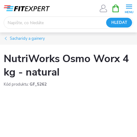
Přejít
NÁKUPNÍ
KOŠÍK
na
obsah
HLEDAT
Sacharidy a gainery
NutriWorks Osmo Worx 4
kg - natural
Kód produktu:
GF_5262