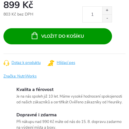
899 Kč
803 Kč bez DPH
Měrná
cena:
VLOŽIT DO KOŠÍKU
Dotaz k produktu
Hlídací pes
Značka:
NutriWorks
Kvalita a férovost
Je na nás spoleh již 10 let. Máme vysoké hodnocení spokojenosti
od našich zákazníků a certifikát Ověřeno zákazníky od Heuréky.
Dopravné i zdarma
Při nákupu nad 990 Kč máte od nás do 15. 8. dopravu zadarmo
na výdejní místa a boxy.