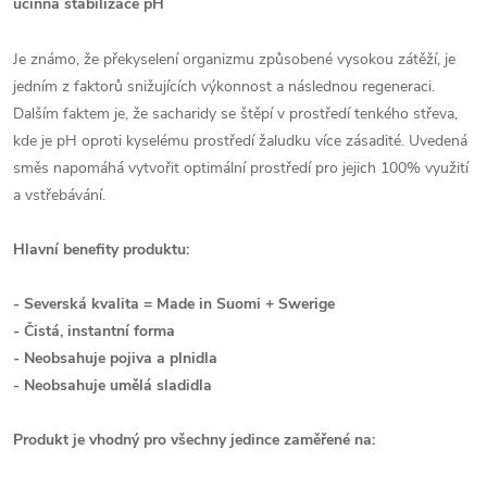
účinná stabilizace pH
Je známo, že překyselení organizmu způsobené vysokou zátěží, je
jedním z faktorů snižujících výkonnost a následnou regeneraci.
Dalším faktem je, že sacharidy se štěpí v prostředí tenkého střeva,
kde je pH oproti kyselému prostředí žaludku více zásadité. Uvedená
směs napomáhá vytvořit optimální prostředí pro jejich 100% využití
a vstřebávání.
Hlavní benefity produktu:
- Severská kvalita = Made in Suomi + Swerige
- Čistá, instantní forma
- Neobsahuje pojiva a plnidla
- Neobsahuje umělá sladidla
Produkt je vhodný pro všechny jedince zaměřené na: