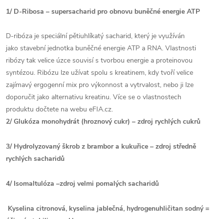
1/ D-Ribosa – supersacharid pro obnovu buněčné energie ATP
D-ribóza je speciální pětiuhlíkatý sacharid, který je využíván
jako stavební jednotka buněčné energie ATP a RNA. Vlastnosti
ribózy tak velice úzce souvisí s tvorbou energie a proteinovou
syntézou. Ribózu lze užívat spolu s kreatinem, kdy tvoří velice
zajímavý ergogenní mix pro výkonnost a vytrvalost, nebo ji lze
doporučit jako alternativu kreatinu. Více se o vlastnostech
produktu dočtete na webu eFIA.cz.
2/ Glukóza monohydrát (hroznový cukr) – zdroj rychlých cukrů
3/ Hydrolyzovaný škrob z brambor a kukuřice – zdroj středně
rychlých sacharidů
4/ Isomaltulóza –zdroj velmi pomalých sacharidů
Kyselina citronová, kyselina jablečná, hydrogenuhličitan sodný =