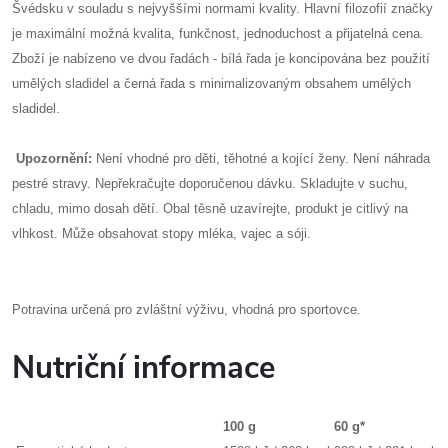
Švédsku v souladu s nejvyššími normami kvality. Hlavní filozofií značky
je maximální možná kvalita, funkčnost, jednoduchost a přijatelná cena.
Zboží je nabízeno ve dvou řadách - bílá řada je koncipována bez použití
umělých sladidel a černá řada s minimalizovaným obsahem umělých
sladidel.
Upozornění:
Není vhodné pro děti, těhotné a kojící ženy. Není náhrada
pestré stravy. Nepřekračujte doporučenou dávku. Skladujte v suchu,
chladu, mimo dosah dětí. Obal těsně uzavírejte, produkt je citlivý na
vlhkost. Může obsahovat stopy mléka, vajec a sóji.
Potravina určená pro zvláštní výživu, vhodná pro sportovce.
Nutriční informace
100 g
60 g*