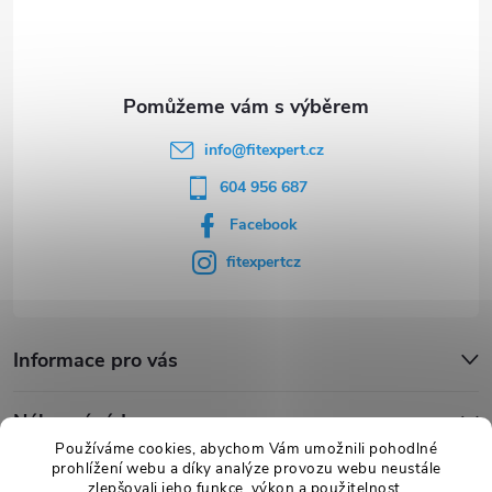
t
í
info
@
fitexpert.cz
604 956 687
Facebook
fitexpertcz
Informace pro vás
Nákupní rádce
Používáme cookies, abychom Vám umožnili pohodlné
prohlížení webu a díky analýze provozu webu neustále
Novinky
zlepšovali jeho funkce, výkon a použitelnost.