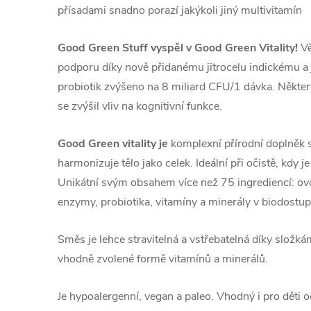
přísadami snadno porazí jakýkoli jiný multivitamín
Good Green Stuff vyspěl v Good Green Vitality!
Vě
podporu díky nově přidanému jitrocelu indickému a 
probiotik zvýšeno na 8 miliard CFU/1 dávka. Někter
se zvýšil vliv na kognitivní funkce.
Good Green vitality je
komplexní přírodní doplněk s
harmonizuje tělo jako celek. Ideální při očistě, kdy je
Unikátní svým obsahem více než 75 ingrediencí: ovoc
enzymy, probiotika, vitamíny a minerály v biodostu
Směs je lehce stravitelná a vstřebatelná díky složká
vhodně zvolené formě vitamínů a minerálů.
Je hypoalergenní, vegan a paleo. Vhodný i pro děti od