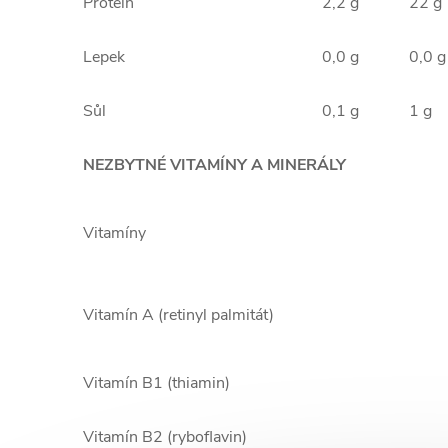
Protein
2,2 g
22 g
Lepek
0,0 g
0,0 g
Sůl
0,1 g
1 g
NEZBYTNÉ VITAMÍNY A MINERÁLY
Vitamíny
Vitamín A (retinyl palmitát)
Vitamín B1 (thiamin)
Vitamín B2 (ryboflavin)