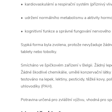
• kardiovaskulární a respirační systém (příznivý vliv
• udržení normálního metabolismu a aktivity horm
• kognitivní funkce a správné fungování nervového
Sypká forma byla zvolena, protože nevyžaduje žádné 
tablety nebo tobolky.
Smícháno ve špičkovém zařízení v Belgii. Žádný lepe
Žádné škodlivé chemikálie, umělé konzervační látky
testováno na lepek, lektiny, pesticidy, těžké kovy, p
uhlovodíky (PAH).
Potravina určená pro zvláštní výživu, vhodná pro sp