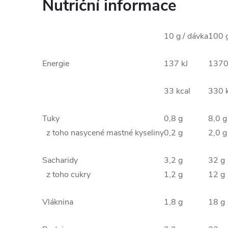
Nutriční informace
10 g / dávka
100 
Energie
137 kJ
1370
33 kcal
330 k
Tuky
0,8 g
8,0 g
z toho nasycené mastné kyseliny
0,2 g
2,0 g
Sacharidy
3,2 g
32 g
z toho cukry
1,2 g
12 g
Vláknina
1,8 g
18 g