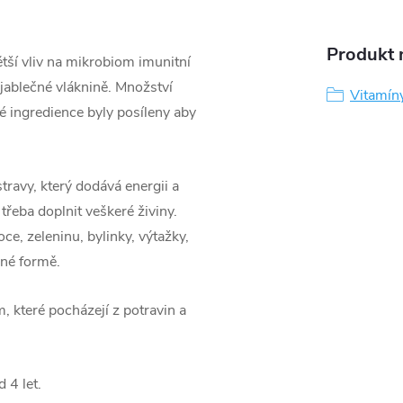
Produkt n
tší vliv na mikrobiom imunitní
jablečné vláknině. Množství
Vitamíny
é ingredience byly posíleny aby
travy, který dodává energii a
 třeba doplnit veškeré živiny.
e, zeleninu, bylinky, výtažky,
pné formě.
m, které pocházejí z potravin a
 4 let.