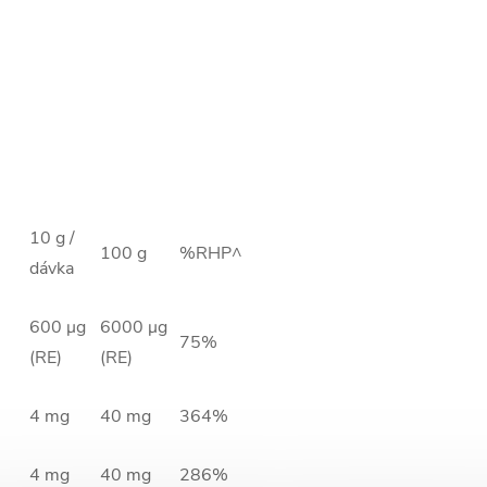
10 g /
100 g
%RHP^
dávka
600 μg
6000 μg
75%
(RE)
(RE)
4 mg
40 mg
364%
4 mg
40 mg
286%