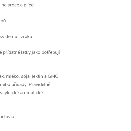
 na srdce a plíce)
onů
 systému i zraku
přídatné látky jako potřebují
k, mléko, sója, lektin a GMO.
 nebo přísady. Pravidelně
olycyklické aromatické
ortovce.