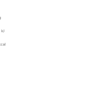
g
 kJ
cal