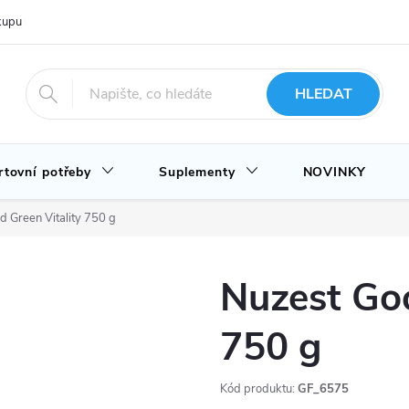
upu u nás
Hodnocení obchodu
Novinky
Blog
HLEDAT
rtovní potřeby
Suplementy
NOVINKY
 Green Vitality 750 g
Nuzest Goo
750 g
Kód produktu:
GF_6575