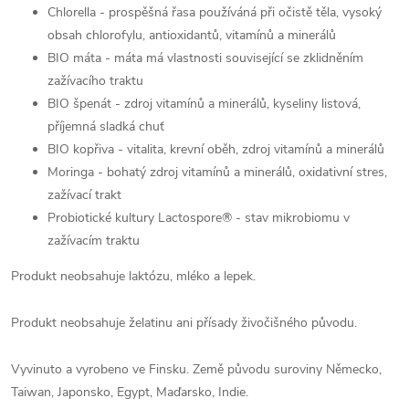
Chlorella - prospěšná řasa používáná při očistě těla, vysoký
obsah chlorofylu, antioxidantů, vitamínů a minerálů
BIO máta - máta má vlastnosti související se zklidněním
zažívacího traktu
BIO špenát - zdroj vitamínů a minerálů, kyseliny listová,
příjemná sladká chuť
BIO kopřiva - vitalita, krevní oběh, zdroj vitamínů a minerálů
Moringa - bohatý zdroj vitamínů a minerálů, oxidativní stres,
zažívací trakt
Probiotické kultury Lactospore® - stav mikrobiomu v
zažívacím traktu
Produkt neobsahuje laktózu, mléko a lepek.
Produkt neobsahuje želatinu ani přísady živočišného původu.
Vyvinuto a vyrobeno ve Finsku. Země původu suroviny Německo,
Taiwan, Japonsko, Egypt, Maďarsko, Indie.