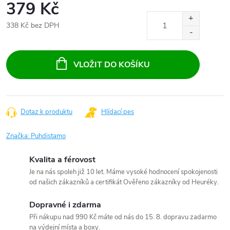
379 Kč
338 Kč bez DPH
Měrná
cena:
VLOŽIT DO KOŠÍKU
Dotaz k produktu
Hlídací pes
Značka:
Puhdistamo
Kvalita a férovost
Je na nás spoleh již 10 let. Máme vysoké hodnocení spokojenosti
od našich zákazníků a certifikát Ověřeno zákazníky od Heuréky.
Dopravné i zdarma
Při nákupu nad 990 Kč máte od nás do 15. 8. dopravu zadarmo
na výdejní místa a boxy.