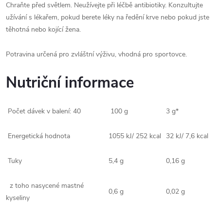
Chraňte před světlem. Neužívejte při léčbě antibiotiky. Konzultujte
užívání s lékařem, pokud berete léky na ředění krve nebo pokud jste
těhotná nebo kojící žena.
Potravina určená pro zvláštní výživu, vhodná pro sportovce.
Nutriční informace
Počet dávek v balení: 40
100 g
3 g*
Energetická hodnota
1055 kJ/ 252 kcal
32 kJ/ 7,6 kcal
Tuky
5,4 g
0,16 g
z toho nasycené mastné
0,6 g
0,02 g
kyseliny