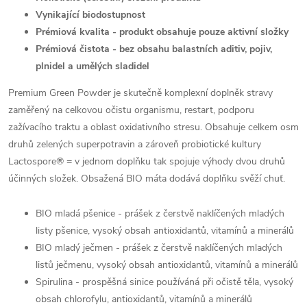
Vynikající biodostupnost
Prémiová kvalita -
produkt obsahuje pouze aktivní složky
Prémiová čistota - bez obsahu balastních aditiv, pojiv,
plnidel a umělých sladidel
Premium Green Powder je skutečně komplexní doplněk stravy
zaměřený na celkovou očistu organismu, restart, podporu
zažívacího traktu a oblast oxidativního stresu. Obsahuje celkem osm
druhů zelených superpotravin a zároveň probiotické kultury
Lactospore® = v jednom doplňku tak spojuje výhody dvou druhů
účinných složek. Obsažená BIO máta dodává doplňku svěží chuť.
BIO mladá pšenice - prášek z čerstvě naklíčených mladých
listy pšenice, vysoký obsah antioxidantů, vitamínů a minerálů
BIO mladý ječmen - prášek z čerstvě naklíčených mladých
listů ječmenu, vysoký obsah antioxidantů, vitamínů a minerálů
Spirulina - prospěšná sinice používáná při očistě těla, vysoký
obsah chlorofylu, antioxidantů, vitamínů a minerálů