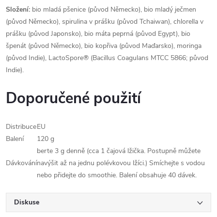
Složení:
bio mladá pšenice (původ Německo), bio mladý ječmen
(původ Německo), spirulina v prášku (původ Tchaiwan), chlorella v
prášku (původ Japonsko), bio máta peprná (původ Egypt), bio
špenát (původ Německo), bio kopřiva (původ Maďarsko), moringa
(původ Indie), LactoSpore® (Bacillus Coagulans MTCC 5866; původ
Indie).
Doporučené použití
Distribuce
EU
Balení
120 g
berte 3 g denně (cca 1 čajová lžička. Postupně můžete
Dávkování
navýšit až na jednu polévkovou lžíci.) Smíchejte s vodou
nebo přidejte do smoothie. Balení obsahuje 40 dávek.
Diskuse