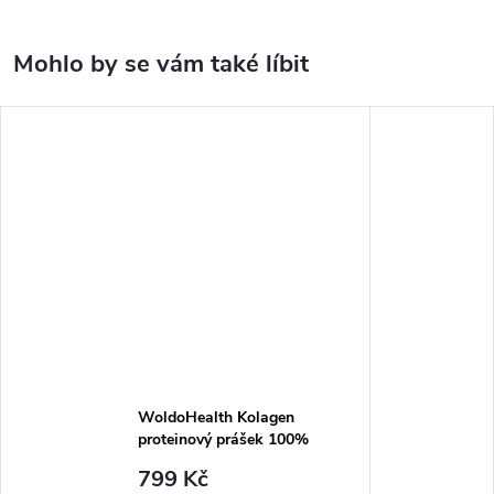
WoldoHealth Kolagen
proteinový prášek 100%
hovězí kolagen - z pastvy
799 Kč
500g