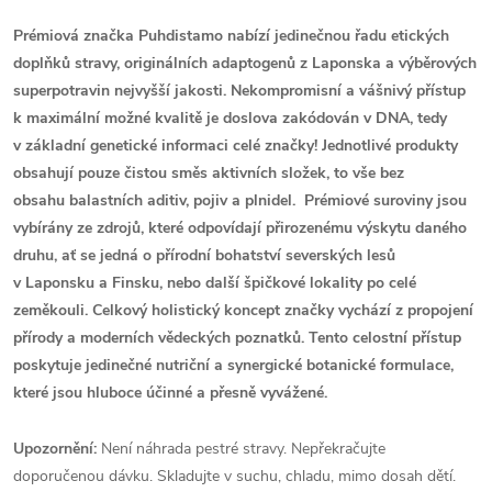
Prémiová značka Puhdistamo nabízí jedinečnou řadu etických
doplňků stravy, originálních adaptogenů z Laponska a výběrových
superpotravin nejvyšší jakosti. Nekompromisní a vášnivý přístup
k maximální možné kvalitě je doslova zakódován v DNA, tedy
v základní genetické informaci celé značky! Jednotlivé produkty
obsahují pouze čistou směs aktivních složek, to vše bez
obsahu balastních aditiv, pojiv a plnidel. Prémiové suroviny jsou
vybírány ze zdrojů, které odpovídají přirozenému výskytu daného
druhu, ať se jedná o přírodní bohatství severských lesů
v Laponsku a Finsku, nebo další špičkové lokality po celé
zeměkouli. Celkový holistický koncept značky vychází z propojení
přírody a moderních vědeckých poznatků. Tento celostní přístup
poskytuje jedinečné nutriční a synergické botanické formulace,
které jsou hluboce účinné a přesně vyvážené.
Upozornění:
Není náhrada pestré stravy. Nepřekračujte
doporučenou dávku. Skladujte v suchu, chladu, mimo dosah dětí.