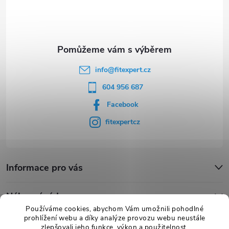
t
í
info
@
fitexpert.cz
604 956 687
Facebook
fitexpertcz
Informace pro vás
Nákupní rádce
Používáme cookies, abychom Vám umožnili pohodlné
prohlížení webu a díky analýze provozu webu neustále
Novinky
zlepšovali jeho funkce, výkon a použitelnost.