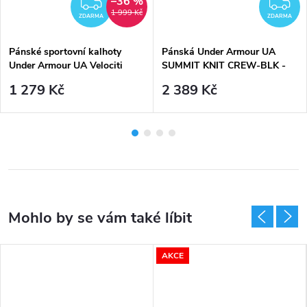
–36 %
ZDARMA
Z
1 999 Kč
ZDARMA
ZDARMA
Pánské sportovní kalhoty
Pánská Under Armour UA
Under Armour UA Velociti
SUMMIT KNIT CREW-BLK -
Storm Pant-BLK
černá
1 279 Kč
2 389 Kč
AKCE