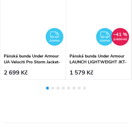
–41 %
MA
ZDARMA
ZDAR
2 699 Kč
ZDARMA
ZDARMA
Pánská bunda Under Armour
Pánská bunda Under Armour
UA Velociti Pro Storm Jacket-
LAUNCH LIGHTWEIGHT JKT-
GRY
BLK
2 699 Kč
1 579 Kč