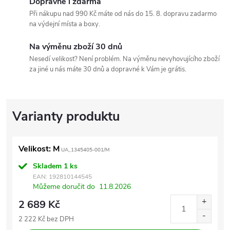
Dopravné i zdarma
Při nákupu nad 990 Kč máte od nás do 15. 8. dopravu zadarmo
na výdejní místa a boxy.
Na výměnu zboží 30 dnů
Nesedí velikost? Není problém. Na výměnu nevyhovujícího zboží
za jiné u nás máte 30 dnů a dopravné k Vám je grátis.
Velikost: M
UA_1345405-001/M
Skladem
1 ks
EAN:
192810144545
Můžeme doručit do
11.8.2026
2 689 Kč
2 222 Kč bez DPH