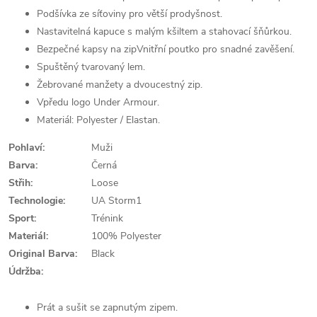
Podšívka ze síťoviny pro větší prodyšnost.
Nastavitelná kapuce s malým kšiltem a stahovací šňůrkou.
Bezpečné kapsy na zipVnitřní poutko pro snadné zavěšení.
Spuštěný tvarovaný lem.
Žebrované manžety a dvoucestný zip.
Vpředu logo Under Armour.
Materiál: Polyester / Elastan.
Pohlaví:
Muži
Barva:
Černá
Střih:
Loose
Technologie:
UA Storm1
Sport:
Trénink
Materiál:
100% Polyester
Original Barva:
Black
Údržba:
Prát a sušit se zapnutým zipem.