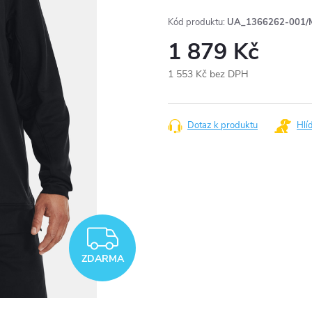
Kód produktu:
UA_1366262-001/
1 879 Kč
1 553 Kč bez DPH
Měrná
cena:
Dotaz k produktu
Hlí
ZDARMA
ZDARMA