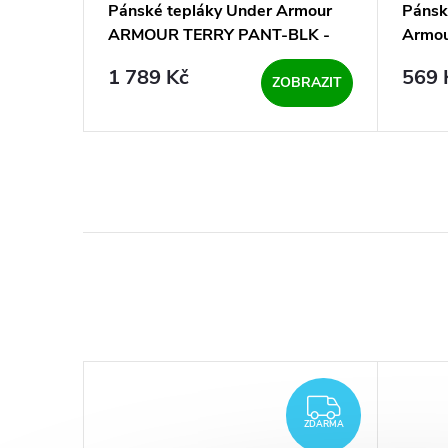
mour UA
Pánské tepláky Under Armour
Pánsk
s bílým
ARMOUR TERRY PANT-BLK -
Armou
černé
černé
1 789 Kč
569 
KOŠÍKU
ZOBRAZIT
ZDARMA
ZDARMA
ZDARMA
ZDARMA