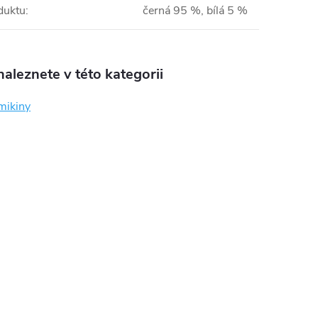
duktu
:
černá 95 %, bílá 5 %
aleznete v této kategorii
mikiny