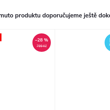
muto produktu doporučujeme ještě dok
–28 %
799 Kč