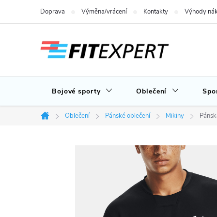
Přejít
Doprava
Výměna/vrácení
Kontakty
Výhody nák
na
obsah
Bojové sporty
Oblečení
Spo
Oblečení
Pánské oblečení
Mikiny
Pánsk
Domů