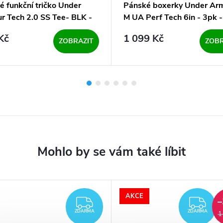
é funkční tričko Under
Pánské boxerky Under Ar
r Tech 2.0 SS Tee- BLK -
M UA Perf Tech 6in - 3pk -
mix (3 kusy)
Kč
1 099 Kč
ZOBRAZIT
ZOBR
AKCE
–
ZDARMA
ZD
ZDARMA
ZDARMA
1