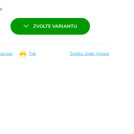
M
ZVOLTE VARIANTU
dací pes
Tisk
Značka:
Under Armour