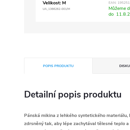
Velikost: M
EAN:
195251
Můžeme do
UA_1366262-001/M
do
11.8.
POPIS PRODUKTU
DISKU
Detailní popis produktu
Pánská mikina z lehkého syntetického materiálu, kt
zdrsněný tak, aby lépe zachytával tělesné teplo a