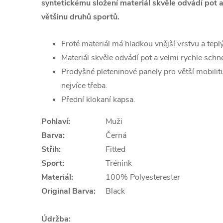
syntetickému složení materiál skvěle odvádí pot a
většinu druhů sportů.
Froté materiál má hladkou vnější vrstvu a tepl
Materiál skvěle odvádí pot a velmi rychle schn
Prodyšné pleteninové panely pro větší mobilitu
nejvíce třeba.
Přední klokaní kapsa.
Pohlaví:
Muži
Barva:
Černá
Střih:
Fitted
Sport:
Trénink
Materiál:
100% Polyesterester
Original Barva:
Black
Údržba: