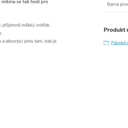
 mikina se tak hodí pro
Barva pro
ý, příjemně měkký vnitřek.
Produkt n
e.
 a absorpci potu tam, kde je
Pánské 