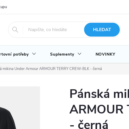
upu u nás
Hodnocení obchodu
Novinky
Blog
HLEDAT
rtovní potřeby
Suplementy
NOVINKY
á mikina Under Armour ARMOUR TERRY CREW-BLK - černá
Pánská mi
ARMOUR 
- černá