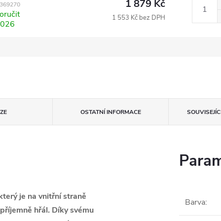
1 879 Kč
369270
ručit
1 553 Kč bez DPH
2026
ZE
OSTATNÍ INFORMACE
SOUVISEJÍ
Param
erý je na vnitřní straně
Barva
:
 příjemně hřál. Díky svému