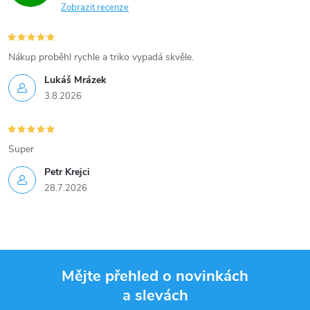
Zobrazit recenze
Nákup proběhl rychle a triko vypadá skvěle.
Lukáš Mrázek
3.8.2026
Super
Petr Krejci
28.7.2026
Mějte přehled o novinkách
a slevách
Z