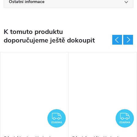
Ostatní informace
K tomuto produktu
doporučujeme ještě dokoupit
DARMA
ZDARMA
Z
ZDARMA
ZDARMA