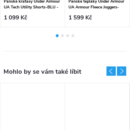
Pánské kraťasy Under Armour
Pánské tepláky Under Armour
UA Tech Utility Shorts-BLU -
UA Armour Fleece Joggers-
modrá
BLU - jasper blue
1 099 Kč
1 599 Kč