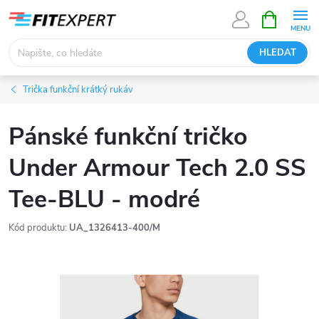
Přejít
NÁKUPNÍ
KOŠÍK
na
obsah
HLEDAT
Trička funkční krátký rukáv
Pánské funkční tričko
Under Armour Tech 2.0 SS
Tee-BLU - modré
Kód produktu:
UA_1326413-400/M