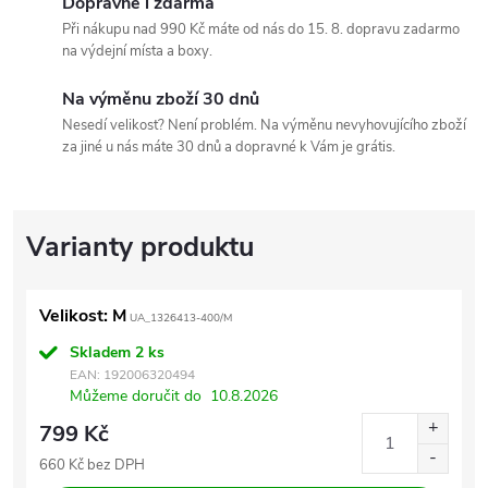
Dopravné i zdarma
Při nákupu nad 990 Kč máte od nás do 15. 8. dopravu zadarmo
na výdejní místa a boxy.
Na výměnu zboží 30 dnů
Nesedí velikost? Není problém. Na výměnu nevyhovujícího zboží
za jiné u nás máte 30 dnů a dopravné k Vám je grátis.
Velikost: M
UA_1326413-400/M
Skladem
2 ks
EAN:
192006320494
Můžeme doručit do
10.8.2026
799 Kč
660 Kč bez DPH