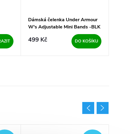
a
Dámská čelenka Under Armour
Pánské 
W's Adjustable Mini Bands -BLK
Armour
(pár)
GRY - š
499 Kč
1 499
AZIT
DO KOŠÍKU