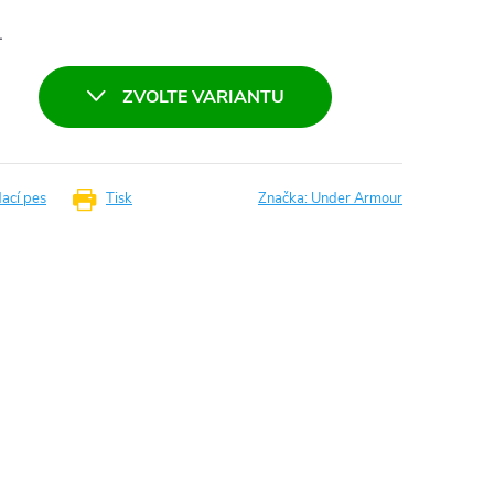
L
ZVOLTE VARIANTU
dací pes
Tisk
Značka:
Under Armour