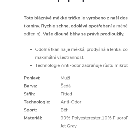
Toto bláznivě měkké tričko je vyrobeno z naší dos
tkaniny. Rychle schne, odolává opotřebení
a méně 
odřenin).
Vaše dlouhé běhy se právě prodloužily.
Odolná tkanina je měkká, prodyšná a lehká, co
maximální všestrannost.
Technologie Anti-odor zabraňuje růstu mikro
Pohlaví:
Muži
Barva:
Šedá
Střih:
Fitted
Technologie:
Anti-Odor
Sport:
Běh
Materiál:
90% Polyesterester,10% Fluoro
Jet Gray