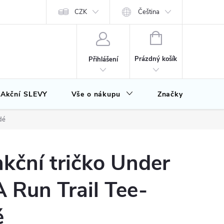
CZK
Čeština
NÁKUPNÍ
KOŠÍK
Prázdný košík
Přihlášení
Akční SLEVY
Vše o nákupu
Značky
dé
kční tričko Under
 Run Trail Tee-
é