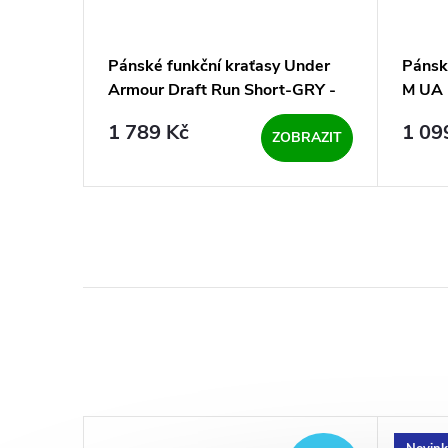
 Armour
Pánské funkční kraťasy Under
Pánsk
erná
Armour Draft Run Short-GRY -
M UA 
šedá
mix (3
1 789 Kč
1 09
BRAZIT
ZOBRAZIT