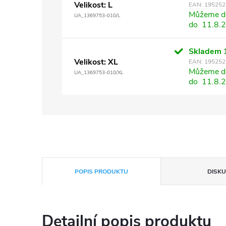
Velikost: L
EAN:
195252
Můžeme do
UA_1369753-010/L
do
11.8.
Skladem
Velikost: XL
EAN:
195252
Můžeme do
UA_1369753-010/XL
do
11.8.
POPIS PRODUKTU
DISKU
Detailní popis produktu