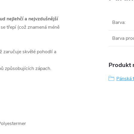
ud nejlehčí a nejvzdušnější
Barva
:
se třepí (což znamená méně
Barva pro
ž zaručuje skvělé pohodlí a
Produkt n
bů způsobujících zápach.
Pánská 
Polyestermer