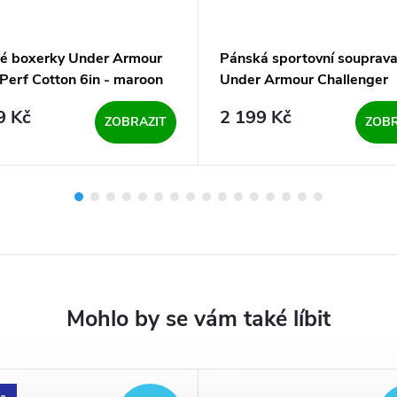
é boxerky Under Armour
Pánská sportovní souprav
Perf Cotton 6in - maroon
Under Armour Challenger
 kusy)
Tracksuit-GRY - šedá
9 Kč
2 199 Kč
ZOBRAZIT
ZOBR