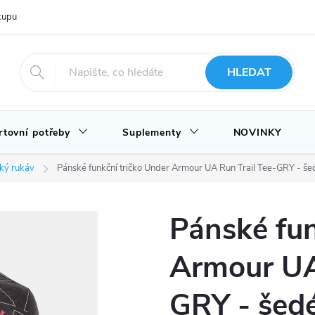
upu u nás
Hodnocení obchodu
Novinky
Blog
HLEDAT
rtovní potřeby
Suplementy
NOVINKY
tký rukáv
Pánské funkční tričko Under Armour UA Run Trail Tee-GRY - še
Pánské fun
Armour UA
GRY - šed