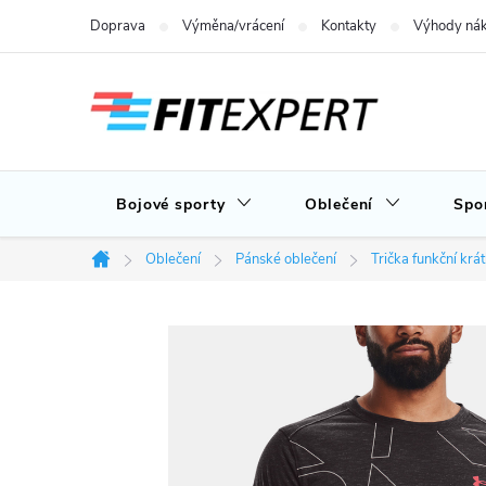
Přejít
Doprava
Výměna/vrácení
Kontakty
Výhody nák
na
obsah
Bojové sporty
Oblečení
Spo
Oblečení
Pánské oblečení
Trička funkční krá
Domů