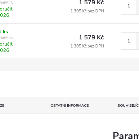
1 579 Kč
345525
ručit
1 305 Kč bez DPH
2026
1 ks
1 579 Kč
345556
ručit
1 305 Kč bez DPH
2026
ZE
OSTATNÍ INFORMACE
SOUVISEJÍ
Param