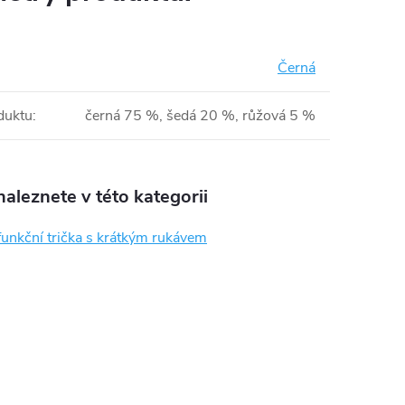
Černá
duktu
:
černá 75 %, šedá 20 %, růžová 5 %
aleznete v této kategorii
funkční trička s krátkým rukávem