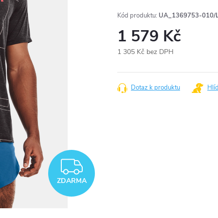
Kód produktu:
UA_1369753-010/
1 579 Kč
1 305 Kč bez DPH
Měrná
cena:
Dotaz k produktu
Hlí
ZDARMA
ZDARMA