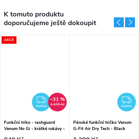
K tomuto produktu
doporučujeme ještě dokoupit
AKCE
–31 %
DARMA
ZDARMA
Z
1 379 Kč
ZDARMA
ZDARMA
Funkční triko - rashguard
Pánské funkční tričko Venum
Venum No Gi - krátké rukávy -
G-Fit Air Dry Tech - Black
Black/ Silver Grey
černé