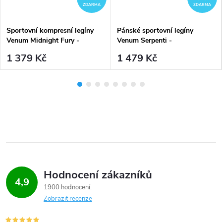
ZDARMA
ZDARMA
Sportovní kompresní legíny
Pánské sportovní legíny
Venum Midnight Fury -
Venum Serpenti -
Black/Grey/Silver
Black/Silver/Gold
1 379 Kč
1 479 Kč
Hodnocení zákazníků
4,9
1900 hodnocení
Zobrazit recenze