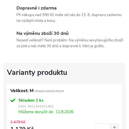
Dopravné i zdarma
Při nákupu nad 990 Kč máte od nás do 15. 8. dopravu zadarmo
na výdejní místa a boxy.
Na výměnu zboží 30 dnů
Nesedí velikost? Není problém. Na výměnu nevyhovujícího zboží
za jiné u nás máte 30 dnů a dopravné k Vám je grátis.
Velikost: M
VENUM-04339-001/M
Skladem
1 ks
EAN:
3611441631462
Můžeme doručit do
11.8.2026
1 479 Kč