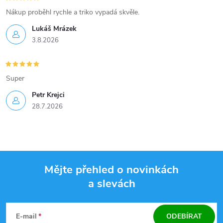
Nákup proběhl rychle a triko vypadá skvěle.
Lukáš Mrázek
3.8.2026
Super
Petr Krejci
28.7.2026
Mějte přehled o novinkách
a slevách
Z
á
E-mail
ODEBÍRAT