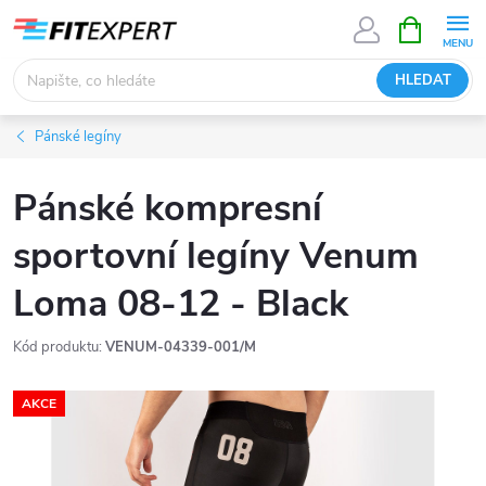
Přejít
NÁKUPNÍ
KOŠÍK
na
obsah
HLEDAT
Pánské legíny
Pánské kompresní
sportovní legíny Venum
Loma 08-12 - Black
Kód produktu:
VENUM-04339-001/M
AKCE