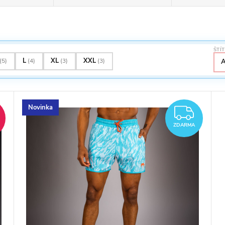
ŠTÍ
L
XL
XXL
(5)
(4)
(3)
(3)
Novinka
RMA
ZDA
%
ZDARMA