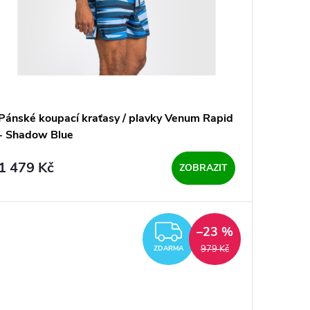
Pánské koupací kraťasy / plavky Venum Rapid
- Shadow Blue
1 479 Kč
ZOBRAZIT
RMA
ZDARMA
–23 %
979 Kč
ZDARMA