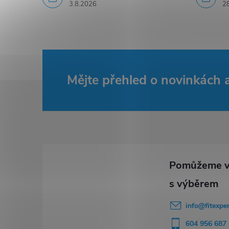
3.8.2026
2
k
y
v
ý
Mějte přehled o novinkách
Z
p
i
á
s
p
u
a
t
info
@
fitexpe
í
604 956 687