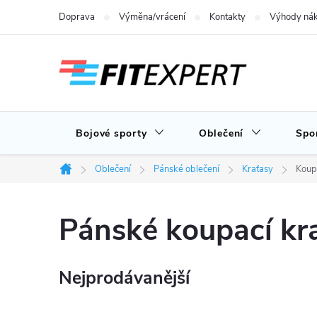
Přejít
Doprava
Výměna/vrácení
Kontakty
Výhody nák
na
obsah
Bojové sporty
Oblečení
Spo
Oblečení
Pánské oblečení
Kraťasy
Koup
Domů
Pánské koupací kr
Nejprodávanější