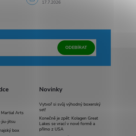
17.7.2026
ODEBÍRAT
dce
Novinky
Vytvoř si svůj výhodný boxerský
set!
Martial Arts
Konečně je zpět: Kolagen Great
 jiu-jitsu
Lakes se vrací v nové formě a
přímo z USA
hajský box