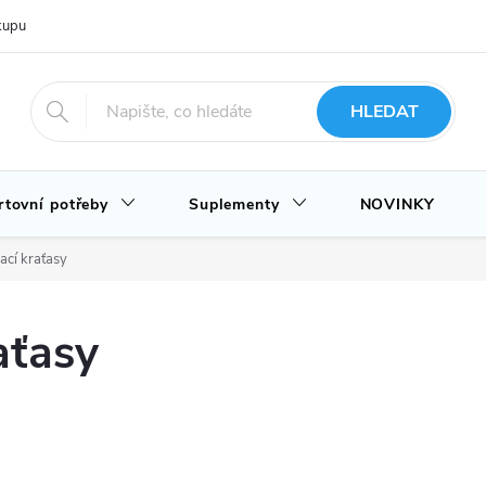
upu u nás
Hodnocení obchodu
Novinky
Blog
HLEDAT
rtovní potřeby
Suplementy
NOVINKY
ací kraťasy
aťasy