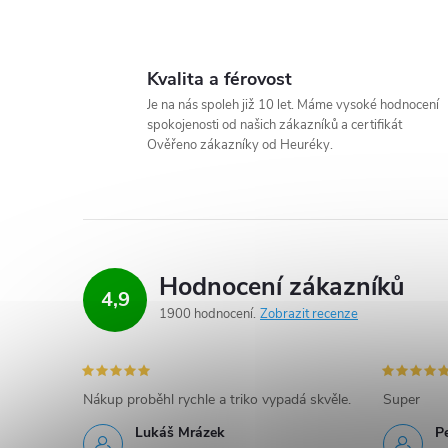
O
v
Kvalita a férovost
l
Je na nás spoleh již 10 let. Máme vysoké hodnocení
spokojenosti od našich zákazníků a certifikát
á
Ověřeno zákazníky od Heuréky.
d
a
c
Hodnocení zákazníků
4,9
í
1900 hodnocení
Zobrazit recenze
p
r
Nákup proběhl rychle a triko vypadá skvěle.
Super
v
Lukáš Mrázek
Pe