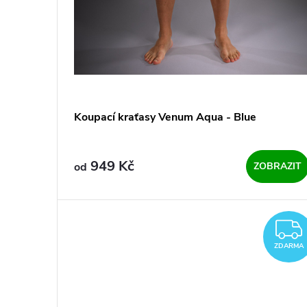
o
u
d
k
u
t
k
ů
Koupací kraťasy Venum Aqua - Blue
t
ů
949 Kč
od
ZOBRAZIT
ZDARMA