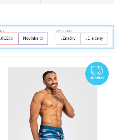
TKY
UPŘESNIT
AKCE
Novinka
Značky
Dle ceny
(1)
(2)
∨
∨
RMA
ZDARM
ZDARMA