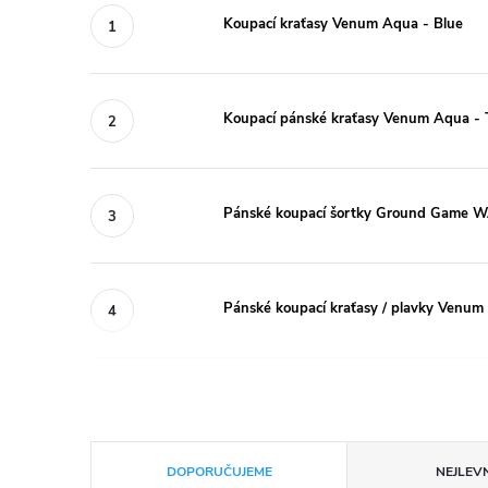
Koupací kraťasy Venum Aqua - Blue
Koupací pánské kraťasy Venum Aqua - 
Pánské koupací šortky Ground Game 
Pánské koupací kraťasy / plavky Venu
Ř
DOPORUČUJEME
NEJLEVN