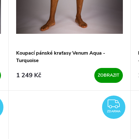
Koupací pánské kraťasy Venum Aqua -
Turquoise
1 249 Kč
ZOBRAZIT
ZDARMA
ZDA
ZDARMA