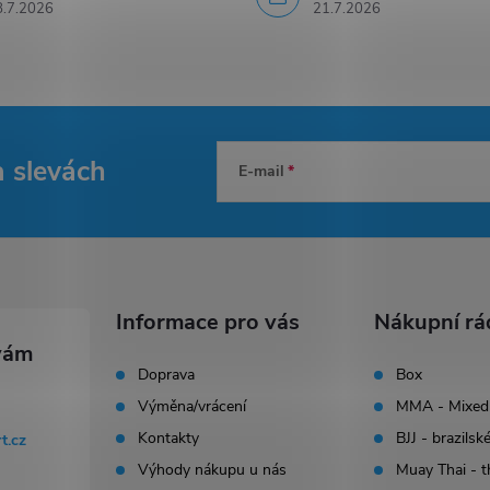
8.7.2026
21.7.2026
a slevách
E-mail
Informace pro vás
Nákupní rá
Doprava
Box
Výměna/vrácení
MMA - Mixed 
Kontakty
BJJ - brazilské
rt.cz
Výhody nákupu u nás
Muay Thai - t